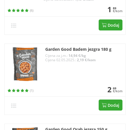
1
89
(6)
€/kom
Dodaj
Garden Good Badem jezgra 180 g
Cijena za j.m.:
14,94 €/kg
Cijena 02.05.2025.:
2,19 €/kom
2
69
(1)
€/kom
Dodaj
Garden Good Orah jezgra 150 g