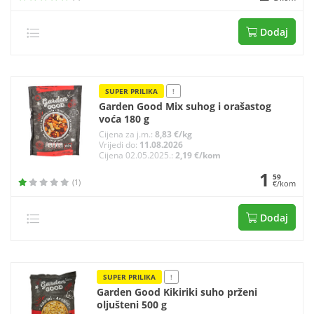
Dodaj
SUPER PRILIKA
!
Garden Good Mix suhog i orašastog
voća 180 g
Cijena za j.m.:
8,83 €/kg
Vrijedi do:
11.08.2026
Cijena 02.05.2025.:
2,19 €/kom
1
59
(1)
€/kom
Dodaj
SUPER PRILIKA
!
Garden Good Kikiriki suho prženi
oljušteni 500 g