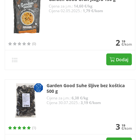
Cijena za j.m.:
14,60 €/kg
Cijena 02.05.2025.:
1,79 €/kom
2
19
(0)
€/kom
Dodaj
Garden Good Suhe šljive bez koštica
500 g
Cijena za j.m.:
6,38 €/kg
Cijena 30.07.2025.:
3,19 €/kom
3
19
(1)
€/kom