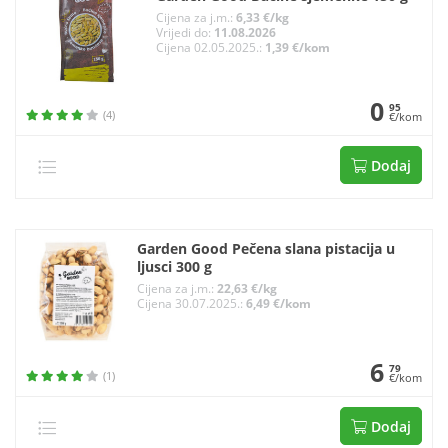
Cijena za j.m.:
6,33 €/kg
Vrijedi do:
11.08.2026
Cijena 02.05.2025.:
1,39 €/kom
0
95
(4)
€/kom
Dodaj
Garden Good Pečena slana pistacija u
ljusci 300 g
Cijena za j.m.:
22,63 €/kg
Cijena 30.07.2025.:
6,49 €/kom
6
79
(1)
€/kom
Dodaj