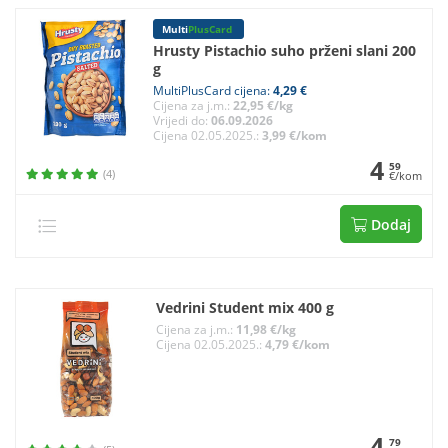
Multi
PlusCard
Hrusty Pistachio suho prženi slani 200
g
MultiPlusCard cijena:
4,29 €
Cijena za j.m.:
22,95 €/kg
Vrijedi do:
06.09.2026
Cijena 02.05.2025.:
3,99 €/kom
4
59
(4)
€/kom
Dodaj
Vedrini Student mix 400 g
Cijena za j.m.:
11,98 €/kg
Cijena 02.05.2025.:
4,79 €/kom
4
79