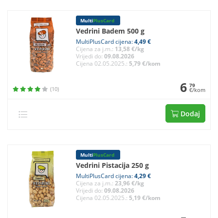
Multi
PlusCard
Vedrini Badem 500 g
MultiPlusCard cijena:
4,49 €
Cijena za j.m.:
13,58 €/kg
Vrijedi do:
09.08.2026
Cijena 02.05.2025.:
5,79 €/kom
6
79
(10)
€/kom
Dodaj
Multi
PlusCard
Vedrini Pistacija 250 g
MultiPlusCard cijena:
4,29 €
Cijena za j.m.:
23,96 €/kg
Vrijedi do:
09.08.2026
Cijena 02.05.2025.:
5,19 €/kom