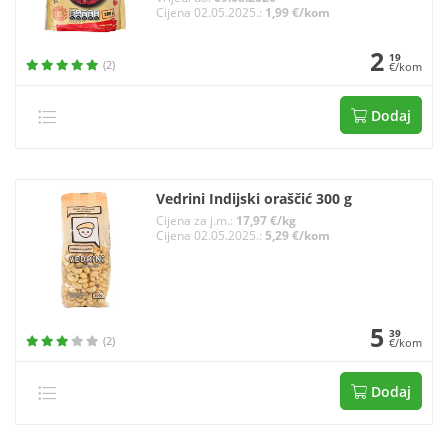
Cijena 02.05.2025.:
1,99 €/kom
2
19
(2)
€/kom
Dodaj
Vedrini Indijski oraščić 300 g
Cijena za j.m.:
17,97 €/kg
Cijena 02.05.2025.:
5,29 €/kom
5
39
(2)
€/kom
Dodaj