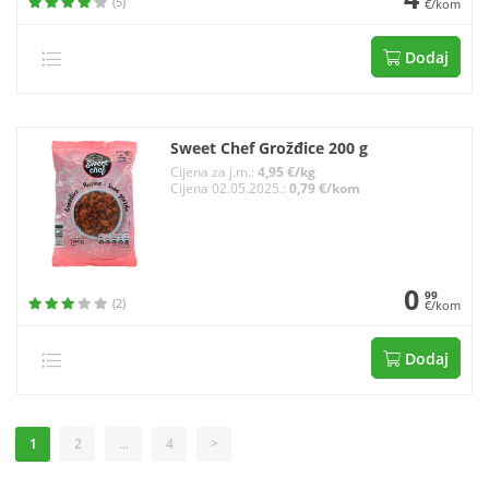
(5)
€/kom
Dodaj
Sweet Chef Grožđice 200 g
Cijena za j.m.:
4,95 €/kg
Cijena 02.05.2025.:
0,79 €/kom
0
99
(2)
€/kom
Dodaj
1
2
...
4
>