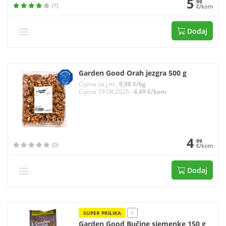
5
99
(7)
€/kom
Dodaj
Garden Good Orah jezgra 500 g
Cijena za j.m.:
9,98 €/kg
Cijena 19.08.2025.:
4,49 €/kom
4
99
(0)
€/kom
Dodaj
SUPER PRILIKA
!
Garden Good Bučine sjemenke 150 g