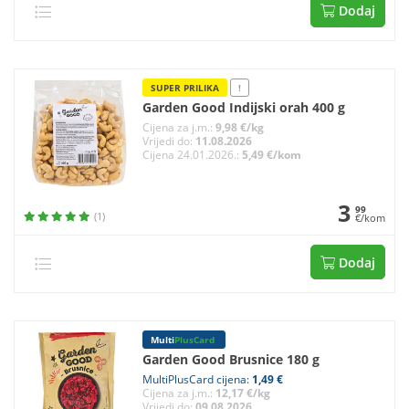
Dodaj
SUPER PRILIKA
!
Garden Good Indijski orah 400 g
Cijena za j.m.:
9,98 €/kg
Vrijedi do:
11.08.2026
Cijena 24.01.2026.:
5,49 €/kom
3
99
(1)
€/kom
Dodaj
Multi
PlusCard
Garden Good Brusnice 180 g
MultiPlusCard cijena:
1,49 €
Cijena za j.m.:
12,17 €/kg
Vrijedi do:
09.08.2026