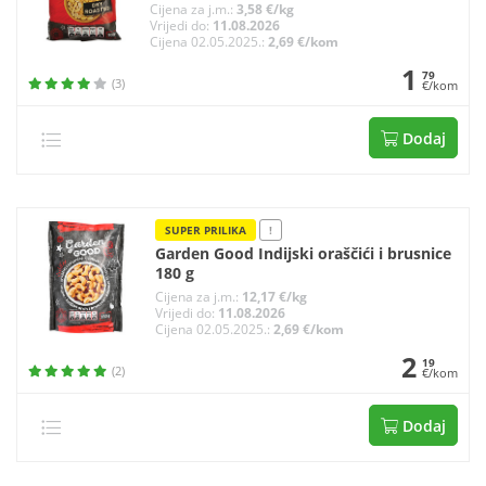
Cijena za j.m.:
3,58 €/kg
Vrijedi do:
11.08.2026
Cijena 02.05.2025.:
2,69 €/kom
1
79
(3)
€/kom
Dodaj
SUPER PRILIKA
!
Garden Good Indijski oraščići i brusnice
180 g
Cijena za j.m.:
12,17 €/kg
Vrijedi do:
11.08.2026
Cijena 02.05.2025.:
2,69 €/kom
2
19
(2)
€/kom
Dodaj