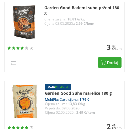
Garden Good Bademi suho prženi 180
g
Cijena za j.m.:
18,81 €/kg
Cijena 02.05.2025.:
2,69 €/kom
3
39
(4)
€/kom
Dodaj
Multi
PlusCard
Garden Good Suhe marelice 180 g
MultiPlusCard cijena:
1,79 €
Cijena za j.m.:
13,83 €/kg
Vrijedi do:
09.08.2026
Cijena 02.05.2025.:
2,49 €/kom
2
49
(7)
€/kom