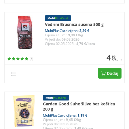
Multi
PlusCard
Vedrini Brusnica sušena 500 g
MultiPlusCard cijena:
3,29 €
Cijena za j.m.:
9,98 €/kg
Vrijedi do:
09.08.2026
Cijena 02.05.2025.:
4,79 €/kom
4
99
(3)
€/kom
Dodaj
Multi
PlusCard
Garden Good Suhe šljive bez koštica
200 g
MultiPlusCard cijena:
1,19 €
Cijena za j.m.:
9,45 €/kg
Vrijedi do:
09.08.2026
Cijena 02.05.2025.:
1,49 €/kom