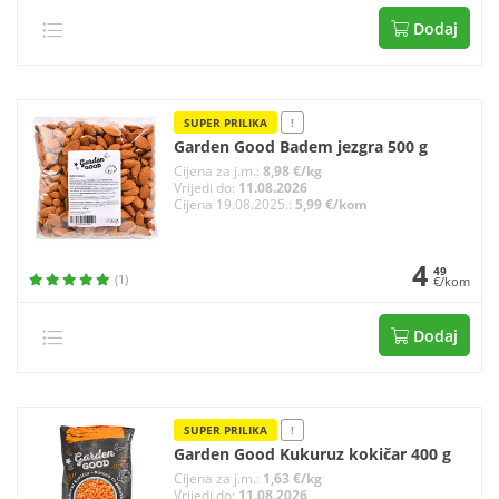
Dodaj
SUPER PRILIKA
!
Garden Good Badem jezgra 500 g
Cijena za j.m.:
8,98 €/kg
Vrijedi do:
11.08.2026
Cijena 19.08.2025.:
5,99 €/kom
4
49
(1)
€/kom
Dodaj
SUPER PRILIKA
!
Garden Good Kukuruz kokičar 400 g
Cijena za j.m.:
1,63 €/kg
Vrijedi do:
11.08.2026