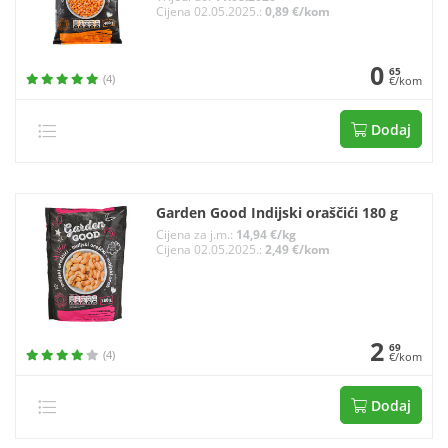
Cijena 02.05.2025.:
0,89 €/kom
0
65
(4)
€/kom
Dodaj
Garden Good Indijski oraščići 180 g
Cijena za j.m.:
14,94 €/kg
Cijena 02.05.2025.:
2,49 €/kom
2
69
(4)
€/kom
Dodaj