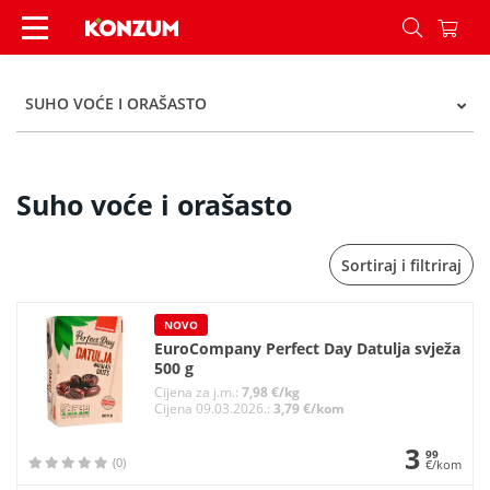
Suho voće i orašasto - Kategorije - Konzum
SUHO VOĆE I ORAŠASTO
Suho voće i orašasto
Sortiraj i filtriraj
NOVO
EuroCompany Perfect Day Datulja svježa
500 g
Cijena za j.m.:
7,98 €/kg
Cijena 09.03.2026.:
3,79 €/kom
3
99
(0)
€/kom