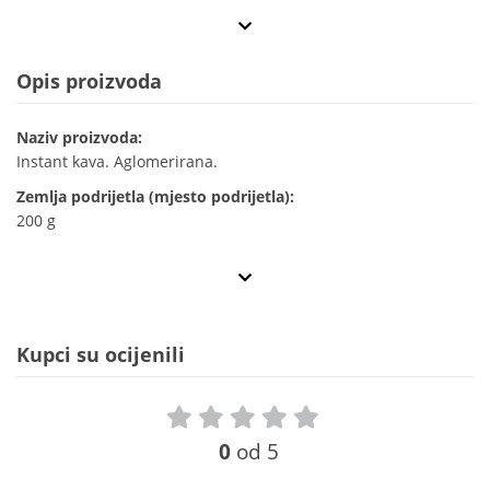
Opis proizvoda
Naziv proizvoda:
Instant kava. Aglomerirana.
Zemlja podrijetla (mjesto podrijetla):
200 g
Kupci su ocijenili
0
od 5