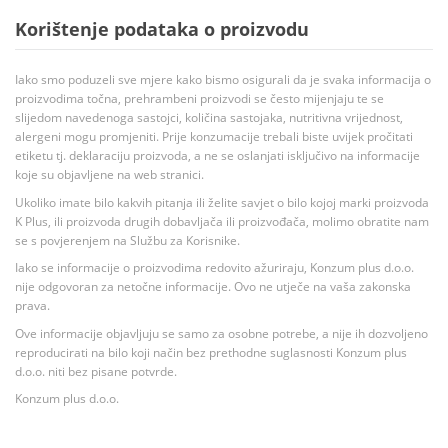
Korištenje podataka o proizvodu
Iako smo poduzeli sve mjere kako bismo osigurali da je svaka informacija o
proizvodima točna, prehrambeni proizvodi se često mijenjaju te se
slijedom navedenoga sastojci, količina sastojaka, nutritivna vrijednost,
alergeni mogu promjeniti. Prije konzumacije trebali biste uvijek pročitati
etiketu tj. deklaraciju proizvoda, a ne se oslanjati isključivo na informacije
koje su objavljene na web stranici.
Ukoliko imate bilo kakvih pitanja ili želite savjet o bilo kojoj marki proizvoda
K Plus, ili proizvoda drugih dobavljača ili proizvođača, molimo obratite nam
se s povjerenjem na Službu za Korisnike.
Iako se informacije o proizvodima redovito ažuriraju, Konzum plus d.o.o.
nije odgovoran za netočne informacije. Ovo ne utječe na vaša zakonska
prava.
Ove informacije objavljuju se samo za osobne potrebe, a nije ih dozvoljeno
reproducirati na bilo koji način bez prethodne suglasnosti Konzum plus
d.o.o. niti bez pisane potvrde.
Konzum plus d.o.o.