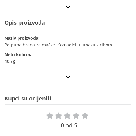
Opis proizvoda
Naziv proizvoda:
Potpuna hrana za mačke. Komadići u umaku s ribom.
Neto količina:
405 g
Kupci su ocijenili
0
od 5