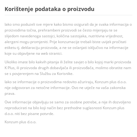
Korištenje podataka o proizvodu
Iako smo poduzeli sve mjere kako bismo osigurali da je svaka informacija o
proizvodima točna, prehrambeni proizvodi se često mijenjaju te se
slijedom navedenoga sastojci, količina sastojaka, nutritivna vrijednost,
alergeni mogu promjeniti. Prije konzumacije trebali biste uvijek pročitati
etiketu tj. deklaraciju proizvoda, a ne se oslanjati isključivo na informacije
koje su objavljene na web stranici.
Ukoliko imate bilo kakvih pitanja ili želite savjet o bilo kojoj marki proizvoda
K Plus, ili proizvoda drugih dobavljača ili proizvođača, molimo obratite nam
se s povjerenjem na Službu za Korisnike.
Iako se informacije o proizvodima redovito ažuriraju, Konzum plus d.o.o.
nije odgovoran za netočne informacije. Ovo ne utječe na vaša zakonska
prava.
Ove informacije objavljuju se samo za osobne potrebe, a nije ih dozvoljeno
reproducirati na bilo koji način bez prethodne suglasnosti Konzum plus
d.o.o. niti bez pisane potvrde.
Konzum plus d.o.o.