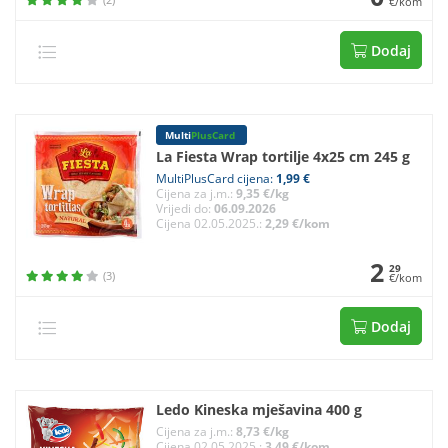
€/kom
Dodaj
Multi
PlusCard
La Fiesta Wrap tortilje 4x25 cm 245 g
MultiPlusCard cijena:
1,99 €
Cijena za j.m.:
9,35 €/kg
Vrijedi do:
06.09.2026
Cijena 02.05.2025.:
2,29 €/kom
2
29
(3)
€/kom
Dodaj
Ledo Kineska mješavina 400 g
Cijena za j.m.:
8,73 €/kg
Cijena 02.05.2025.:
3,49 €/kom