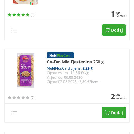
1
99
(3)
€/kom
Dodaj
Multi
PlusCard
Go-Tan Mie Tjestenina 250 g
MultiPlusCard cijena:
2,29 €
Cijena za j.m.:
11,56 €/kg
Vrijedi do:
06.09.2026
Cijena 02.05.2025.:
2,89 €/kom
2
89
(0)
€/kom
Dodaj