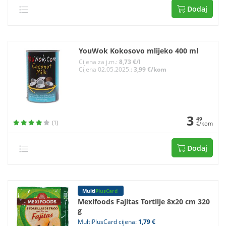
Dodaj
YouWok Kokosovo mlijeko 400 ml
Cijena za j.m.:
8,73 €/l
Cijena 02.05.2025.:
3,99 €/kom
3
49
(1)
€/kom
Dodaj
Multi
PlusCard
Mexifoods Fajitas Tortilje 8x20 cm 320
g
MultiPlusCard cijena:
1,79 €