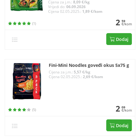
Cijena za j.m.:
8,09 €/kg
Vrijedi do:
06.09.2026
Cijena 02.05.2025.:
1,89 €/kom
2
59
(1)
€/kom
Dodaj
Fini-Mini Noodles goveđi okus 5x75 g
Cijena za j.m.:
5,57 €/kg
Cijena 02.05.2025.:
2,69 €/kom
2
09
(5)
€/kom
Dodaj