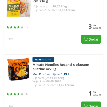
cm 216 g
Cijena za j.m.:
16,62 €/kg
Cijena 02.05.2025.:
3,58 €/kom
3
59
(1)
€/kom
Dodaj
Multi
PlusCard
Minute Noodles Rezanci s okusom
piletine 4x70 g
MultiPlusCard cijena:
1,19 €
Cijena za j.m.:
6,04 €/kg
Vrijedi do:
06.09.2026
Cijena 02.05.2025.:
1,69 €/kom
1
69
(3)
€/kom
Dodaj