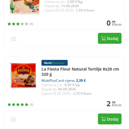
Cijena za j.m.:
2,68 €/kg
Vrijedi do:
11.08.2026
Cijena 02.05.2025.:
1,59 €/kom
0
99
(4)
€/kom
Dodaj
Multi
PlusCard
La Fiesta Flour Natural Tortilje 8x20 cm
320 g
MultiPlusCard cijena:
2,39 €
Cijena za j.m.:
8,09 €/kg
Vrijedi do:
06.09.2026
Cijena 02.05.2025.:
2,75 €/kom
2
59
(4)
€/kom
Dodaj