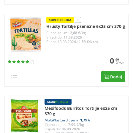
SUPER PRILIKA
!
Hrusty Tortilje pšenične 6x25 cm 370 g
Cijena za j.m.:
2,68 €/kg
Vrijedi do:
11.08.2026
Cijena 19.03.2026.:
1,59 €/kom
0
99
(2)
€/kom
Dodaj
Multi
PlusCard
Mexifoods Burritos Tortilje 6x25 cm
370 g
MultiPlusCard cijena:
1,79 €
Cijena za j.m.:
7,00 €/kg
Vrijedi do:
06.09.2026