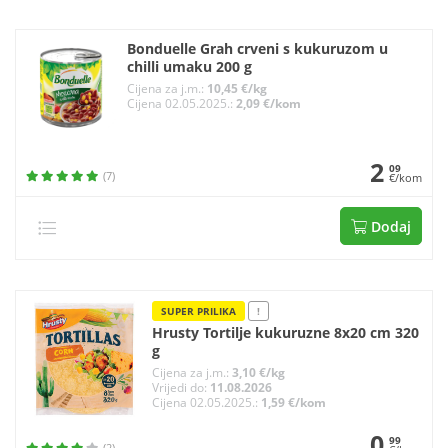
Bonduelle Grah crveni s kukuruzom u
chilli umaku 200 g
Cijena za j.m.:
10,45 €/kg
Cijena 02.05.2025.:
2,09 €/kom
2
09
(7)
€/kom
Dodaj
SUPER PRILIKA
!
Hrusty Tortilje kukuruzne 8x20 cm 320
g
Cijena za j.m.:
3,10 €/kg
Vrijedi do:
11.08.2026
Cijena 02.05.2025.:
1,59 €/kom
0
99
(2)