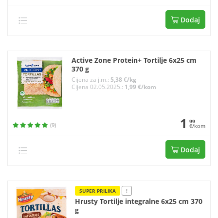
Dodaj
Active Zone Protein+ Tortilje 6x25 cm
370 g
Cijena za j.m.:
5,38 €/kg
Cijena 02.05.2025.:
1,99 €/kom
1
99
(9)
€/kom
Dodaj
SUPER PRILIKA
!
Hrusty Tortilje integralne 6x25 cm 370
g