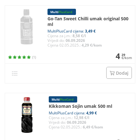
Multi
PlusCard
Go-Tan Sweet Chilli umak original 500
ml
MultiPlusCard cijena:
3,49 €
Cijena za j.m.:
8,58 €/l
Vrijedi do:
06.09.2026
Cijena 02.05.2025.:
4,29 €/kom
4
29
(1)
€/kom
Dodaj
Multi
PlusCard
Kikkoman Sojin umak 500 ml
MultiPlusCard cijena:
4,99 €
Cijena za j.m.:
12,98 €/l
Vrijedi do:
06.09.2026
Cijena 02.05.2025.:
6,49 €/kom