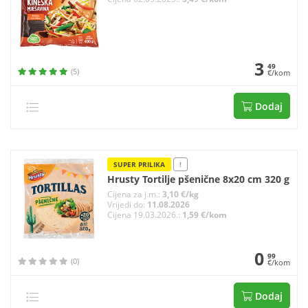
3
49
(5)
€/kom
Dodaj
SUPER PRILIKA
!
Hrusty Tortilje pšenične 8x20 cm 320 g
Cijena za j.m.:
3,10 €/kg
Vrijedi do:
11.08.2026
Cijena 19.03.2026.:
1,59 €/kom
0
99
(0)
€/kom
Dodaj