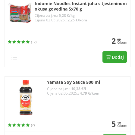
Indomie Noodles Instant juha s tjesteninom
okusa govedina 5x70 g
Cijena za j.m.:
5,23 €/kg
Cijena 02.05.2025.:
2,25 €/kom
2
09
(12)
€/kom
Dodaj
Yamasa Soy Sauce 500 ml
Cijena za j.m.:
10,38 €/l
Cijena 02.05.2025.:
4,79 €/kom
5
19
(2)
€/kom