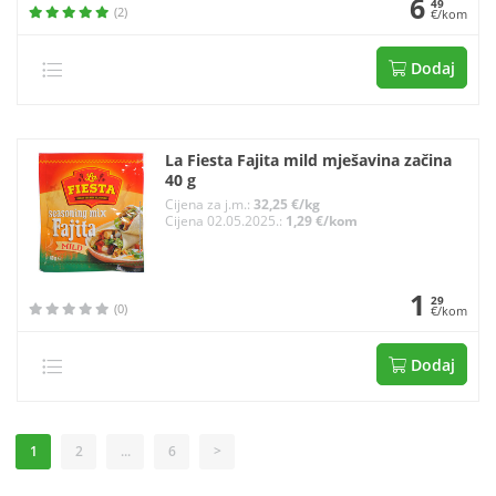
6
49
(2)
€/kom
Dodaj
La Fiesta Fajita mild mješavina začina
40 g
Cijena za j.m.:
32,25 €/kg
Cijena 02.05.2025.:
1,29 €/kom
1
29
(0)
€/kom
Dodaj
1
2
...
6
>