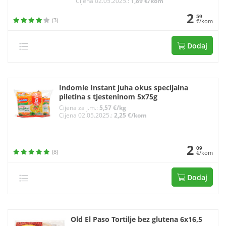
Cijena 02.05.2025.:
1,89 €/kom
2
59
(3)
€/kom
Dodaj
Indomie Instant juha okus specijalna
piletina s tjesteninom 5x75g
Cijena za j.m.:
5,57 €/kg
Cijena 02.05.2025.:
2,25 €/kom
2
09
(8)
€/kom
Dodaj
Old El Paso Tortilje bez glutena 6x16,5