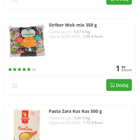
Stribor Wok mix 350 g
Cijena za j.m.:
5,67 €/kg
Cijena 02.05.2025.:
1,99 €/kom
1
99
(8)
€/kom
Dodaj
Pasta Zara Kus Kus 500 g
Cijena za j.m.:
3,98 €/kg
Cijena 02.05.2025.:
1,72 €/kom