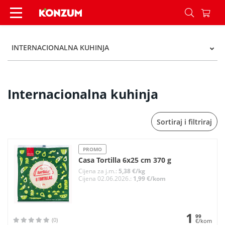
Internacionalna kuhinja - Kategorije - Konzum
INTERNACIONALNA KUHINJA
Internacionalna kuhinja
Sortiraj i filtriraj
PROMO
Casa Tortilla 6x25 cm 370 g
Cijena za j.m.:
5,38 €/kg
Cijena 02.06.2026.:
1,99 €/kom
1
99
(0)
€/kom