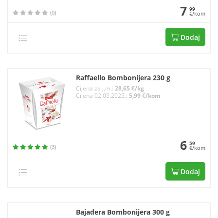
7
99
(0)
€/kom
Dodaj
Raffaello Bombonijera 230 g
Cijena za j.m.:
28,65 €/kg
Cijena 02.05.2025.:
5,99 €/kom
6
59
(3)
€/kom
Dodaj
Bajadera Bombonijera 300 g