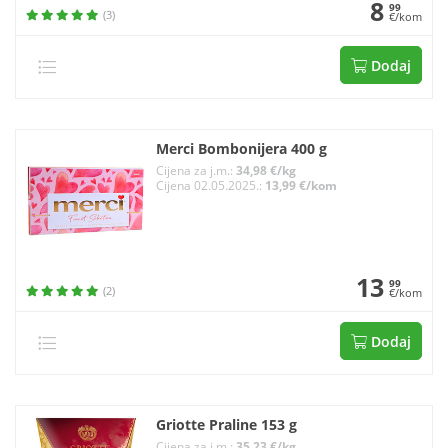
8
99
(3)
€/kom
Dodaj
Merci Bombonijera 400 g
Cijena za j.m.:
34,98 €/kg
Cijena 02.05.2025.:
13,99 €/kom
13
99
(2)
€/kom
Dodaj
Griotte Praline 153 g
Cijena za j.m.:
35,23 €/kg