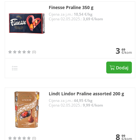
Finesse Praline 350 g
Cijena za j.m.:
10,54 €/kg
Cijena 02.05.2025.:
3,69 €/kom
3
69
(0)
€/kom
Dodaj
Lindt Lindor Praline assorted 200 g
Cijena za j.m.:
44,95 €/kg
Cijena 02.05.2025.:
9,99 €/kom
8
99
(0)
€/kom