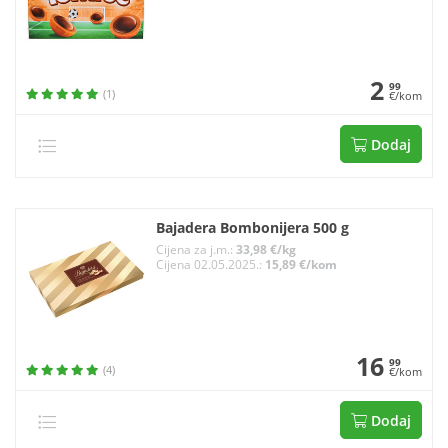
2
99
(1)
€/kom
Dodaj
Bajadera Bombonijera 500 g
Cijena za j.m.:
33,98 €/kg
Cijena 02.05.2025.:
15,89 €/kom
16
99
(4)
€/kom
Dodaj