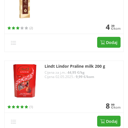
4
39
(2)
€/kom
Dodaj
Lindt Lindor Praline milk 200 g
Cijena za j.m.:
44,95 €/kg
Cijena 02.05.2025.:
9,99 €/kom
8
99
(1)
€/kom
Dodaj