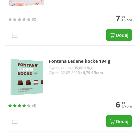
7
99
(0)
€/kom
Dodaj
Fontana Ledene kocke 194 g
Cijena za j.m.:
35,00 €/kg
Cijena 02.05.2025.:
6,79 €/kom
6
79
(4)
€/kom
Dodaj