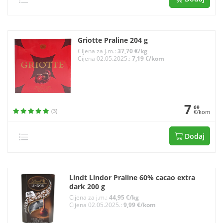
Griotte Praline 204 g
Cijena za j.m.:
37,70 €/kg
Cijena 02.05.2025.:
7,19 €/kom
7
69
(3)
€/kom
Dodaj
Lindt Lindor Praline 60% cacao extra
dark 200 g
Cijena za j.m.:
44,95 €/kg
Cijena 02.05.2025.:
9,99 €/kom