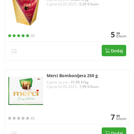
Cijena 02.05.2025.:
5,39 €/kom
5
39
(2)
€/kom
Dodaj
Merci Bombonijera 250 g
Cijena za j.m.:
31,96 €/kg
Cijena 02.05.2025.:
7,99 €/kom
7
99
(0)
€/kom
Dodaj