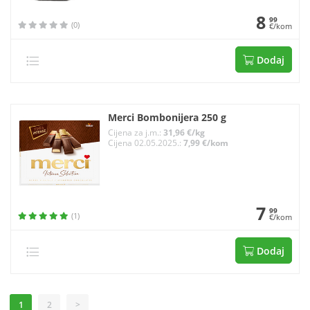
8
99
(0)
€/kom
Dodaj
Merci Bombonijera 250 g
Cijena za j.m.:
31,96 €/kg
Cijena 02.05.2025.:
7,99 €/kom
7
99
(1)
€/kom
Dodaj
1
2
>