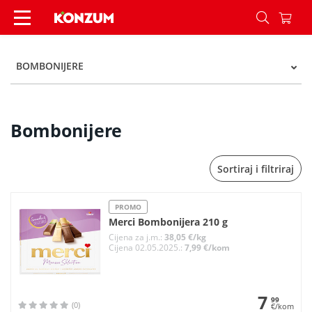
Bombonijere - Kategorije - Konzum
BOMBONIJERE
Bombonijere
Sortiraj i filtriraj
PROMO
Merci Bombonijera 210 g
Cijena za j.m.:
38,05 €/kg
Cijena 02.05.2025.:
7,99 €/kom
7
99
(0)
€/kom