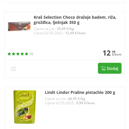
Kraš Selection Choco dražeje badem, riža,
grožđica, lješnjak 350 g
Cijena za j.m.:
35,69 €/kg
Cijena 02.05.2025.:
12,49 €/kom
12
49
(3)
€/kom
Dodaj
Lindt Lindor Praline pistachio 200 g
Cijena za j.m.:
44,95 €/kg
Cijena 02.05.2025.:
9,99 €/kom