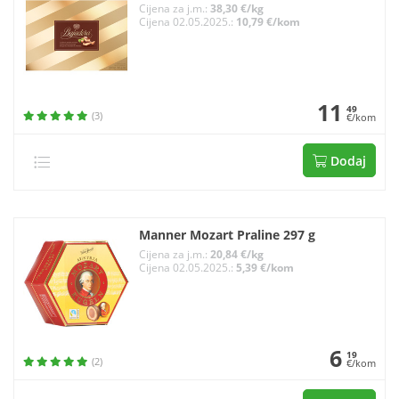
Cijena za j.m.:
38,30 €/kg
Cijena 02.05.2025.:
10,79 €/kom
11
49
(3)
€/kom
Dodaj
Manner Mozart Praline 297 g
Cijena za j.m.:
20,84 €/kg
Cijena 02.05.2025.:
5,39 €/kom
6
19
(2)
€/kom