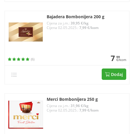
Bajadera Bombonijera 200 g
Cijena za j.m.:
39,95 €/kg
Cijena 02.05.2025.:
7,99 €/kom
7
99
(6)
€/kom
Dodaj
Merci Bombonijera 250 g
Cijena za j.m.:
31,96 €/kg
Cijena 02.05.2025.:
7,99 €/kom