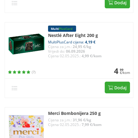
Dodaj
Multi
PlusCard
Nestlé After Eight 200 g
MultiPlusCard cijena:
4,19 €
Cijena za j.m.:
24,95 €/kg
Vrijedi do:
06.09.2026
Cijena 02.05.2025.:
4,99 €/kom
4
99
(7)
€/kom
Dodaj
Merci Bombonijera 250 g
Cijena za j.m.:
31,96 €/kg
Cijena 02.05.2025.:
7,99 €/kom