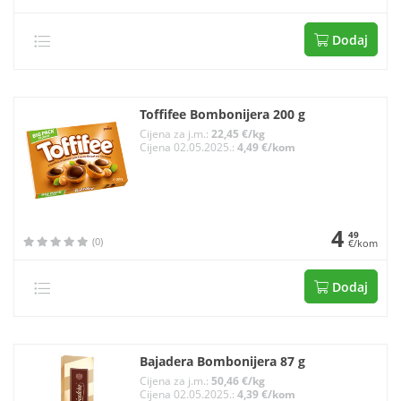
Dodaj
Toffifee Bombonijera 200 g
Cijena za j.m.:
22,45 €/kg
Cijena 02.05.2025.:
4,49 €/kom
4
49
(0)
€/kom
Dodaj
Bajadera Bombonijera 87 g
Cijena za j.m.:
50,46 €/kg
Cijena 02.05.2025.:
4,39 €/kom