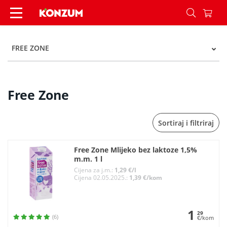
Free Zone - Kategorije - Konzum
FREE ZONE
Free Zone
Sortiraj i filtriraj
Free Zone Mlijeko bez laktoze 1,5%
m.m. 1 l
Cijena za j.m.:
1,29 €/l
Cijena 02.05.2025.:
1,39 €/kom
1
29
(6)
€/kom