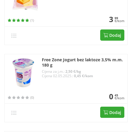
3
99
(1)
€/kom
Dodaj
Free Zone Jogurt bez laktoze 3,5% m.m.
180 g
Cijena za j.m.:
2,50 €/kg
Cijena 02.05.2025.:
0,45 €/kom
0
45
(0)
€/kom
Dodaj