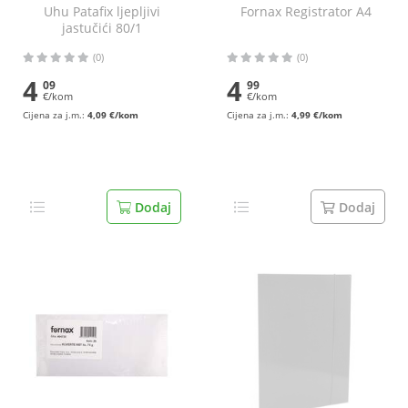
Uhu Patafix ljepljivi
Fornax Registrator A4
jastučići 80/1
(0)
(0)
4
4
09
99
€/kom
€/kom
Cijena za j.m.:
4,09 €/kom
Cijena za j.m.:
4,99 €/kom
Dodaj
Dodaj