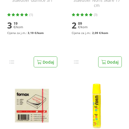
Staedtler Gumice 3/1
Staedtler Noris Škare 17
cm
(1)
(3)
3
2
19
09
€/kom
€/kom
Cijena za j.m.:
3,19 €/kom
Cijena za j.m.:
2,09 €/kom
Dodaj
Dodaj