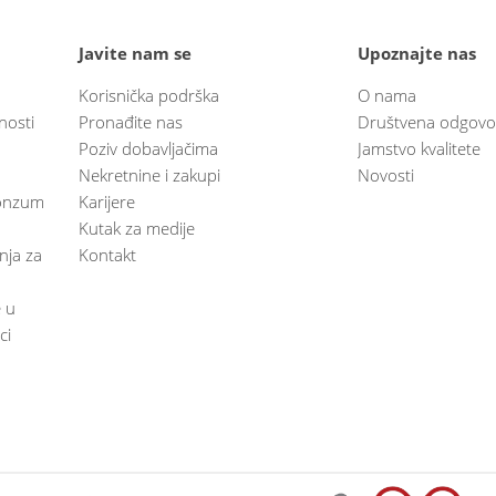
Javite nam se
Upoznajte nas
Korisnička podrška
O nama
nosti
Pronađite nas
Društvena odgovo
Poziv dobavljačima
Jamstvo kvalitete
Nekretnine i zakupi
Novosti
 Konzum
Karijere
Kutak za medije
anja za
Kontakt
e u
ci