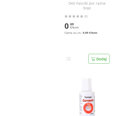
Deli Fascikl pvc razne
boje
(0)
0
69
€/kom
Cijena za j.m.:
0,69 €/kom
Dodaj