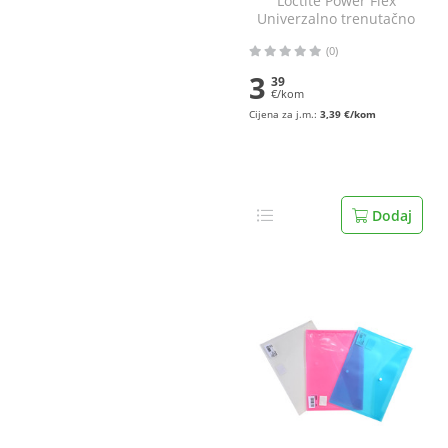
Loctite Power Flex
Univerzalno trenutačno
ljepilo 2 g
(0)
3
39
€/kom
Cijena za j.m.:
3,39 €/kom
Dodaj