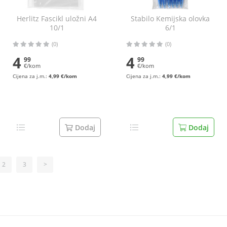
Herlitz Fascikl uložni A4
Stabilo Kemijska olovka
10/1
6/1
(0)
(0)
4
4
99
99
€/kom
€/kom
Cijena za j.m.:
4,99 €/kom
Cijena za j.m.:
4,99 €/kom
Dodaj
Dodaj
2
3
>