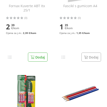
Fornax Kuverte ABT Itx
Fascikl s gumicom A4
25/1
(0)
(0)
2
1
39
35
€/kom
€/kom
Cijena za j.m.:
2,39 €/kom
Cijena za j.m.:
1,35 €/kom
Dodaj
Dodaj