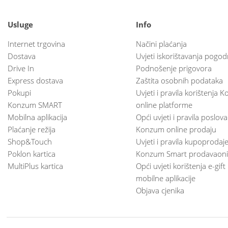
Usluge
Info
Internet trgovina
Načini plaćanja
Dostava
Uvjeti iskorištavanja pogod
Drive In
Podnošenje prigovora
Express dostava
Zaštita osobnih podataka
Pokupi
Uvjeti i pravila korištenja
Konzum SMART
online platforme
Mobilna aplikacija
Opći uvjeti i pravila poslov
Plaćanje režija
Konzum online prodaju
Shop&Touch
Uvjeti i pravila kupoprodaj
Poklon kartica
Konzum Smart prodavaoni
MultiPlus kartica
Opći uvjeti korištenja e-gift
mobilne aplikacije
Objava cjenika