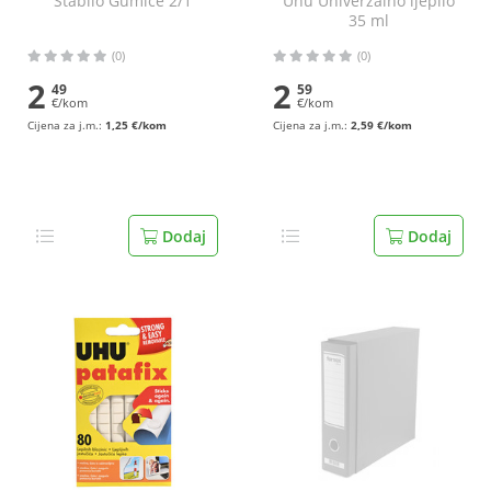
Stabilo Gumice 2/1
Uhu Univerzalno ljepilo
35 ml
(0)
(0)
2
2
49
59
€/kom
€/kom
Cijena za j.m.:
1,25 €/kom
Cijena za j.m.:
2,59 €/kom
Dodaj
Dodaj