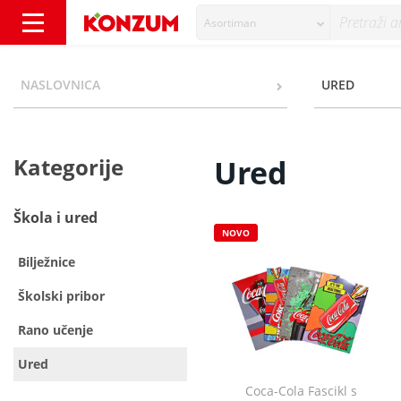
Asortiman
Ured - Kategorije - Konzum
NASLOVNICA
URED
Kategorije
Ured
Škola i ured
NOVO
Bilježnice
Školski pribor
Rano učenje
Ured
Coca-Cola Fascikl s