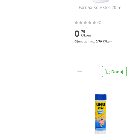
Fornax Korektor 20 ml
(0)
0
79
€/kom
Cijena za j.m.:
0,79 €/kom
Dodaj