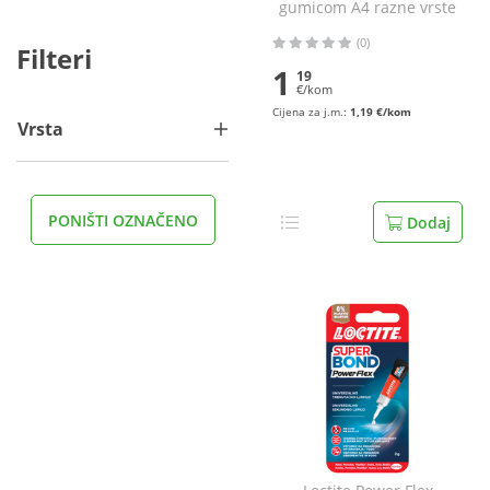
gumicom A4 razne vrste
(0)
Filteri
1
19
€/kom
Cijena za j.m.:
1,19 €/kom
Vrsta
PONIŠTI OZNAČENO
Dodaj