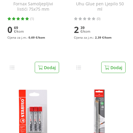
Fornax Samoljepljivi
Uhu Glue pen Ljepilo 50
listići 75x75 mm
ml
(1)
(0)
0
2
69
39
€/kom
€/kom
Cijena za j.m.:
0,69 €/kom
Cijena za j.m.:
2,39 €/kom
Dodaj
Dodaj