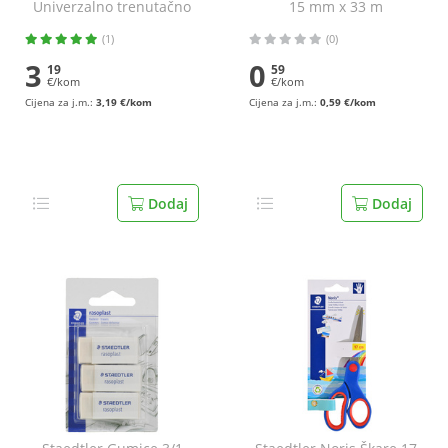
Univerzalno trenutačno
15 mm x 33 m
ljepilo 3 g
(1)
(0)
3
0
19
59
€/kom
€/kom
Cijena za j.m.:
3,19 €/kom
Cijena za j.m.:
0,59 €/kom
Dodaj
Dodaj