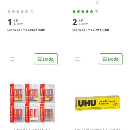
g
(0)
(1)
1
2
79
79
€/kom
€/kom
Cijena za j.m.:
216,94 €/kg
Cijena za j.m.:
2,79 €/kom
Dodaj
Dodaj