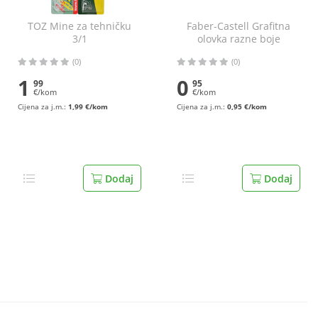
TOZ Mine za tehničku
Faber-Castell Grafitna
3/1
olovka razne boje
(0)
(0)
1
0
99
95
€/kom
€/kom
Cijena za j.m.:
1,99 €/kom
Cijena za j.m.:
0,95 €/kom
Dodaj
Dodaj