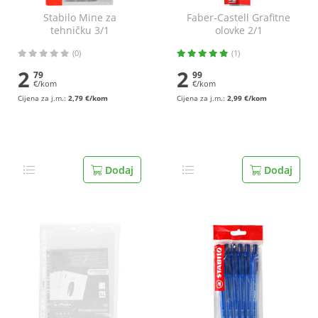
Stabilo Mine za
Faber-Castell Grafitne
tehničku 3/1
olovke 2/1
(0)
(1)
2
2
79
99
€/kom
€/kom
Cijena za j.m.:
2,79 €/kom
Cijena za j.m.:
2,99 €/kom
Dodaj
Dodaj