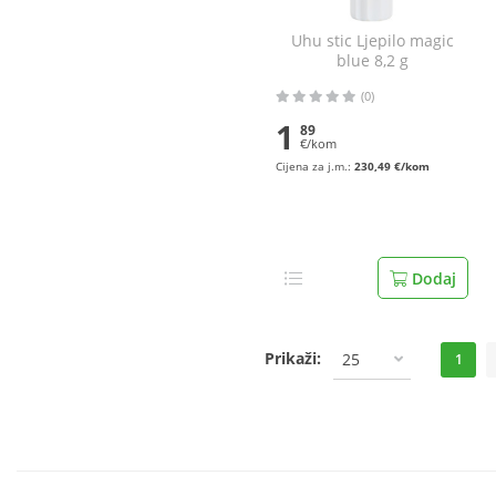
Uhu stic Ljepilo magic
blue 8,2 g
(0)
1
89
€/kom
Cijena za j.m.:
230,49 €/kom
Dodaj
Prikaži:
25
1