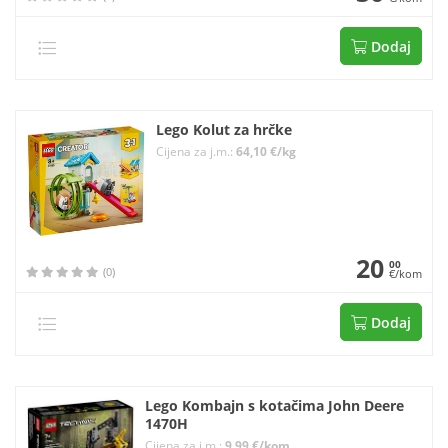
Dodaj
Lego Kolut za hrčke
Cijena za j.m.:
64,10 €/kg
20
00
(0)
€/kom
Dodaj
Lego Kombajn s kotačima John Deere
1470H
Cijena za j.m.:
9,99 €/kom