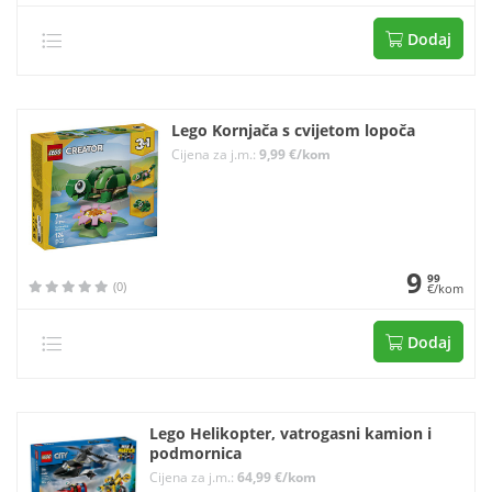
Dodaj
Lego Kornjača s cvijetom lopoča
Cijena za j.m.:
9,99 €/kom
9
99
(0)
€/kom
Dodaj
Lego Helikopter, vatrogasni kamion i
podmornica
Cijena za j.m.:
64,99 €/kom