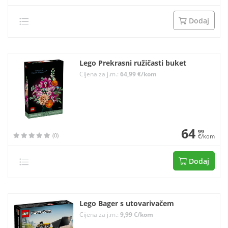
Dodaj
Lego Prekrasni ružičasti buket
Cijena za j.m.:
64,99 €/kom
64
99
(0)
€/kom
Dodaj
Lego Bager s utovarivačem
Cijena za j.m.:
9,99 €/kom