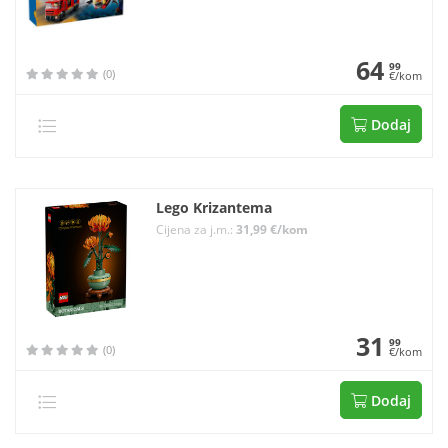
64
99
(0)
€/kom
Dodaj
Lego Krizantema
Cijena za j.m.:
31,99 €/kom
31
99
(0)
€/kom
Dodaj