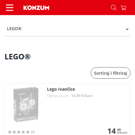
LEGO® - Kategorije - Konzum
LEGO®
LEGO®
Sortiraj i filtriraj
Lego Ivančice
Cijena za j.m.:
14,99 €/kom
14
99
(0)
€/kom