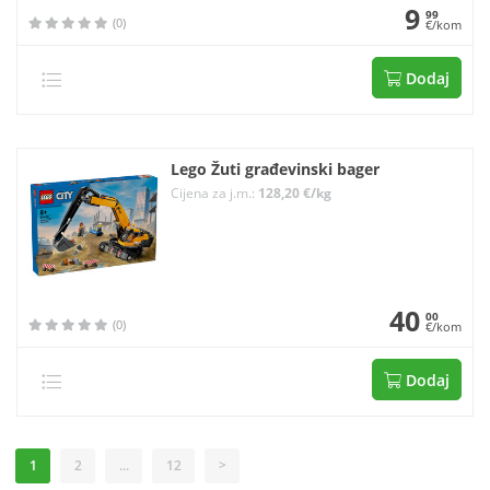
9
99
(0)
€/kom
Dodaj
Lego Žuti građevinski bager
Cijena za j.m.:
128,20 €/kg
40
00
(0)
€/kom
Dodaj
1
2
...
12
>