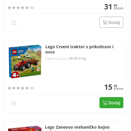
31
99
(0)
€/kom
Dodaj
Lego Crveni traktor s prikolicom i
ovce
Cijena za j.m.:
48,08 €/kg
15
00
(0)
€/kom
Dodaj
Lego Zaneovo mehaničko bojno