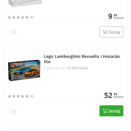
9
99
(0)
€/kom
Dodaj
Lego Lamborghini Revuelto i Huracán
Sto
Cijena za j.m.:
52,99 €/kom
52
99
(0)
€/kom
Dodaj