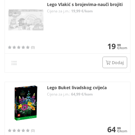
Lego Vlakić s brojevima-nauči brojiti
Cijena za j.m.:
19,99 €/kom
19
99
(0)
€/kom
Dodaj
Lego Buket livadskog cvijeća
Cijena za j.m.:
64,99 €/kom
64
99
(0)
€/kom