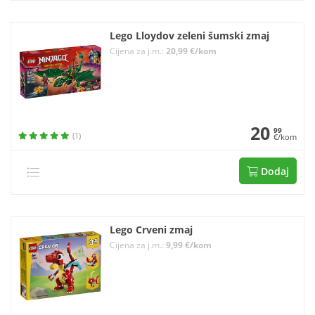
Lego Lloydov zeleni šumski zmaj
Cijena za j.m.:
20,99 €/kom
20
99
(1)
€/kom
Dodaj
Lego Crveni zmaj
Cijena za j.m.:
9,99 €/kom