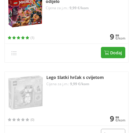
odijelo
Cijena za j.m.:
9,99 €/kom
9
99
(1)
€/kom
Dodaj
Lego Slatki hrčak s cvijetom
Cijena za j.m.:
9,99 €/kom
9
99
(0)
€/kom