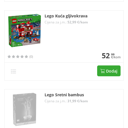
Lego Kuća gljivokrava
Cijena za j.m.:
52,99 €/kom
52
99
(0)
€/kom
Dodaj
Lego Sretni bambus
Cijena za j.m.:
31,99 €/kom