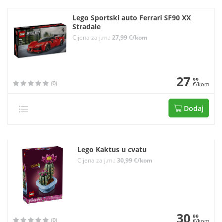
Lego Sportski auto Ferrari SF90 XX
Stradale
Cijena za j.m.:
27,99 €/kom
27
99
(0)
€/kom
Dodaj
Lego Kaktus u cvatu
Cijena za j.m.:
30,99 €/kom
30
99
(0)
€/kom