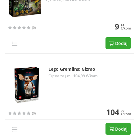
9
99
(0)
€/kom
Dodaj
Lego Gremlins: Gizmo
Cijena za j.m.:
104,99 €/kom
104
99
(0)
€/kom
Dodaj