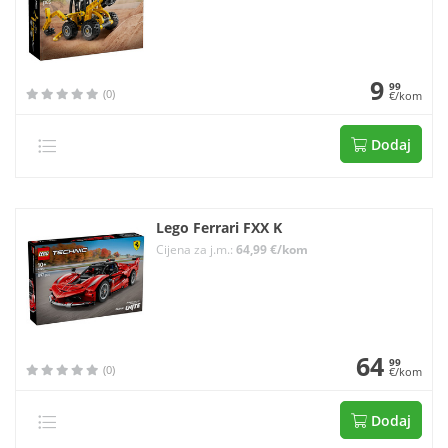
9
99
(0)
€/kom
Dodaj
Lego Ferrari FXX K
Cijena za j.m.:
64,99 €/kom
64
99
(0)
€/kom
Dodaj