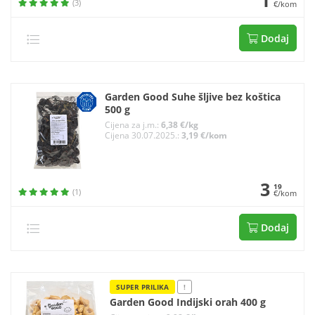
1
(3)
€/kom
Dodaj
Garden Good Suhe šljive bez koštica
500 g
Cijena za j.m.:
6,38 €/kg
Cijena 30.07.2025.:
3,19 €/kom
3
19
(1)
€/kom
Dodaj
SUPER PRILIKA
!
Garden Good Indijski orah 400 g