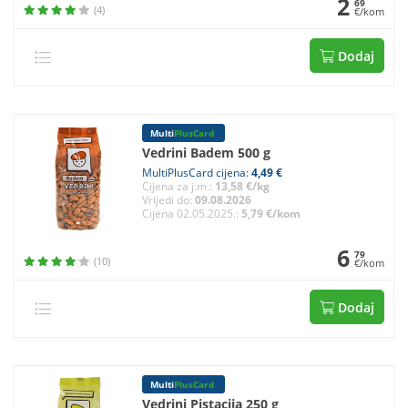
2
69
(4)
€/kom
Dodaj
Multi
PlusCard
Vedrini Badem 500 g
MultiPlusCard cijena:
4,49 €
Cijena za j.m.:
13,58 €/kg
Vrijedi do:
09.08.2026
Cijena 02.05.2025.:
5,79 €/kom
6
79
(10)
€/kom
Dodaj
Multi
PlusCard
Vedrini Pistacija 250 g