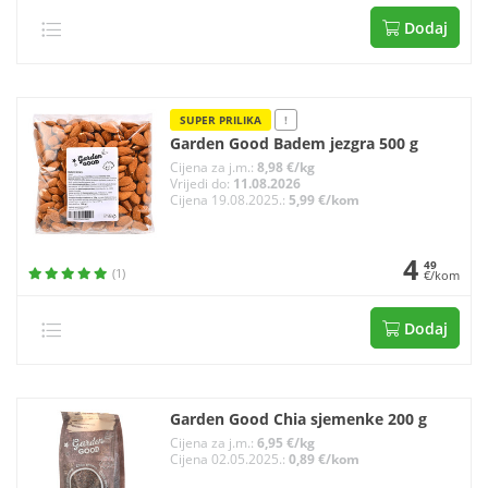
Dodaj
SUPER PRILIKA
!
Garden Good Badem jezgra 500 g
Cijena za j.m.:
8,98 €/kg
Vrijedi do:
11.08.2026
Cijena 19.08.2025.:
5,99 €/kom
4
49
(1)
€/kom
Dodaj
Garden Good Chia sjemenke 200 g
Cijena za j.m.:
6,95 €/kg
Cijena 02.05.2025.:
0,89 €/kom