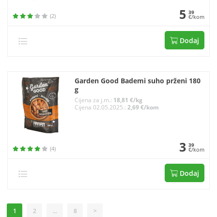
5
39
(2)
€/kom
Dodaj
Garden Good Bademi suho prženi 180
g
Cijena za j.m.:
18,81 €/kg
Cijena 02.05.2025.:
2,69 €/kom
3
39
(4)
€/kom
Dodaj
1
2
...
8
>