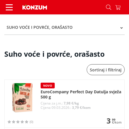
Suho voće i povrće, orašasto - Kategorije - Konz
SUHO VOĆE I POVRĆE, ORAŠASTO
Suho voće i povrće, orašasto
Sortiraj i filtriraj
NOVO
EuroCompany Perfect Day Datulja svježa
500 g
Cijena za j.m.:
7,98 €/kg
Cijena 09.03.2026.:
3,79 €/kom
3
99
(0)
€/kom