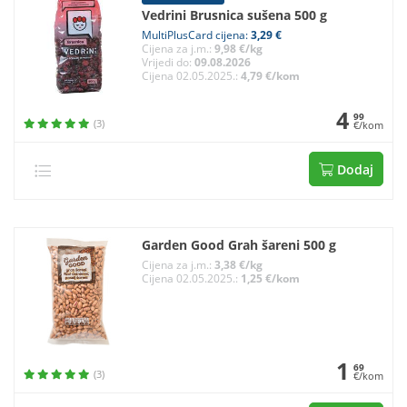
Vedrini Brusnica sušena 500 g
MultiPlusCard cijena:
3,29 €
Cijena za j.m.:
9,98 €/kg
Vrijedi do:
09.08.2026
Cijena 02.05.2025.:
4,79 €/kom
4
99
(3)
€/kom
Dodaj
Garden Good Grah šareni 500 g
Cijena za j.m.:
3,38 €/kg
Cijena 02.05.2025.:
1,25 €/kom
1
69
(3)
€/kom