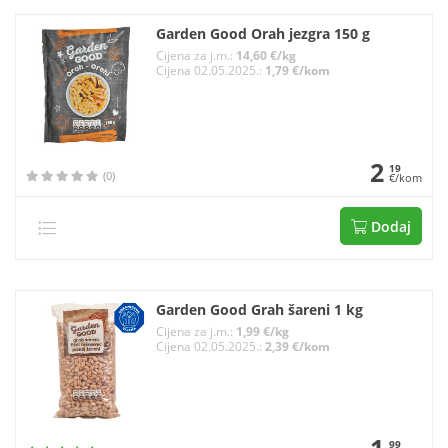
Garden Good Orah jezgra 150 g
Cijena za j.m.:
14,60 €/kg
Cijena 02.05.2025.:
1,79 €/kom
2
19
(0)
€/kom
Dodaj
Garden Good Grah šareni 1 kg
Cijena za j.m.:
1,99 €/kg
Cijena 02.05.2025.:
2,39 €/kom
99