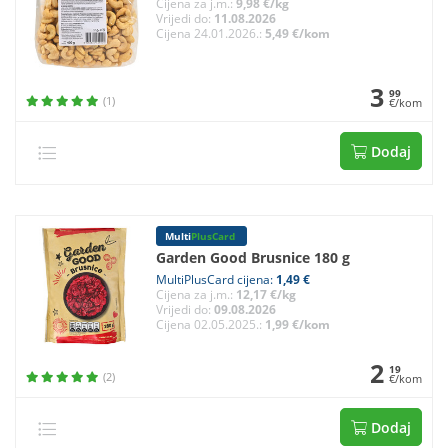
Cijena za j.m.:
9,98 €/kg
Vrijedi do:
11.08.2026
Cijena 24.01.2026.:
5,49 €/kom
3
99
(1)
€/kom
Dodaj
Multi
PlusCard
Garden Good Brusnice 180 g
MultiPlusCard cijena:
1,49 €
Cijena za j.m.:
12,17 €/kg
Vrijedi do:
09.08.2026
Cijena 02.05.2025.:
1,99 €/kom
2
19
(2)
€/kom
Dodaj