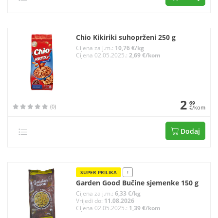
Chio Kikiriki suhoprženi 250 g
Cijena za j.m.:
10,76 €/kg
Cijena 02.05.2025.:
2,69 €/kom
2
69
(0)
€/kom
Dodaj
SUPER PRILIKA
!
Garden Good Bučine sjemenke 150 g
Cijena za j.m.:
6,33 €/kg
Vrijedi do:
11.08.2026
Cijena 02.05.2025.:
1,39 €/kom