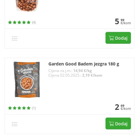
5
99
(4)
€/kom
Dodaj
Garden Good Badem jezgra 180 g
Cijena za j.m.:
14,94 €/kg
Cijena 02.05.2025.:
2,19 €/kom
2
69
(1)
€/kom
Dodaj