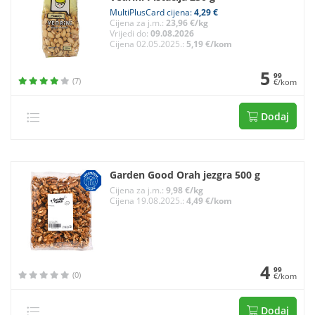
MultiPlusCard cijena:
4,29 €
Cijena za j.m.:
23,96 €/kg
Vrijedi do:
09.08.2026
Cijena 02.05.2025.:
5,19 €/kom
5
99
(7)
€/kom
Dodaj
Garden Good Orah jezgra 500 g
Cijena za j.m.:
9,98 €/kg
Cijena 19.08.2025.:
4,49 €/kom
4
99
(0)
€/kom
Dodaj