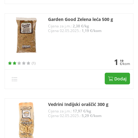
Garden Good Zelena leća 500 g
Cijena za j.m.:
2,38 €/kg
Cijena 02.05.2025.:
1,19 €/kom
1
19
(1)
€/kom
Dodaj
Vedrini Indijski oraščić 300 g
Cijena za j.m.:
17,97 €/kg
Cijena 02.05.2025.:
5,29 €/kom