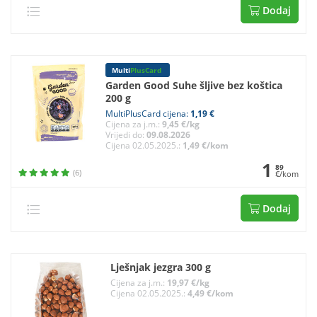
Dodaj
Multi
PlusCard
Garden Good Suhe šljive bez koštica
200 g
MultiPlusCard cijena:
1,19 €
Cijena za j.m.:
9,45 €/kg
Vrijedi do:
09.08.2026
Cijena 02.05.2025.:
1,49 €/kom
1
89
(6)
€/kom
Dodaj
Lješnjak jezgra 300 g
Cijena za j.m.:
19,97 €/kg
Cijena 02.05.2025.:
4,49 €/kom