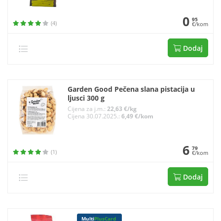
0
95
(4)
€/kom
Dodaj
Garden Good Pečena slana pistacija u
ljusci 300 g
Cijena za j.m.:
22,63 €/kg
Cijena 30.07.2025.:
6,49 €/kom
6
79
(1)
€/kom
Dodaj
Multi
PlusCard