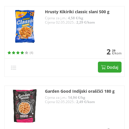
Hrusty Kikiriki classic slani 500 g
Cijena za j.m.:
4,58 €/kg
Cijena 02.05.2025.:
2,29 €/kom
2
29
(4)
€/kom
Dodaj
Garden Good Indijski oraščići 180 g
Cijena za j.m.:
14,94 €/kg
Cijena 02.05.2025.:
2,49 €/kom