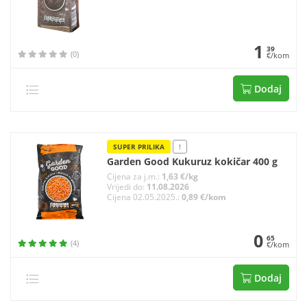
1
39
(0)
€/kom
Dodaj
SUPER PRILIKA
!
Garden Good Kukuruz kokičar 400 g
Cijena za j.m.:
1,63 €/kg
Vrijedi do:
11.08.2026
Cijena 02.05.2025.:
0,89 €/kom
0
65
(4)
€/kom
Dodaj