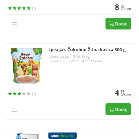
8
99
(1)
€/kom
Dodaj
Lješnjak Čokolino Žitna kašica 500 g
Cijena za j.m.:
9,98 €/kg
Cijena 02.05.2025.:
4,99 €/kom
4
99
(1)
€/kom
Dodaj
Multi
PlusCard