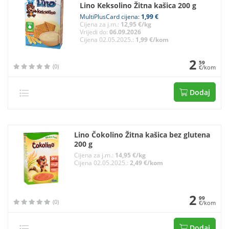
Lino Keksolino Žitna kašica 200 g
MultiPlusCard cijena:
1,99 €
Cijena za j.m.:
12,95 €/kg
Vrijedi do:
06.09.2026
Cijena 02.05.2025.:
1,99 €/kom
2
59
(0)
€/kom
Dodaj
Lino Čokolino Žitna kašica bez glutena
200 g
Cijena za j.m.:
14,95 €/kg
Cijena 02.05.2025.:
2,49 €/kom
2
99
(0)
€/kom
Dodaj