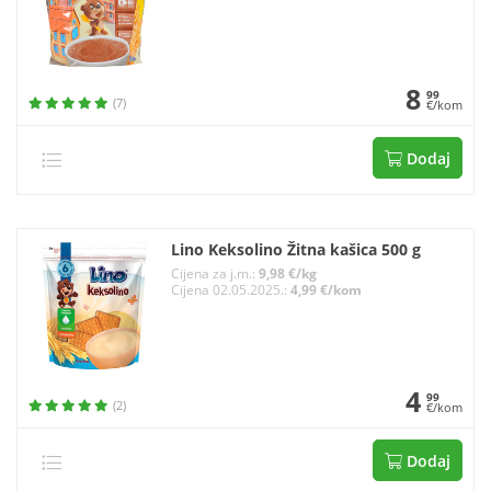
8
99
(7)
€/kom
Dodaj
Lino Keksolino Žitna kašica 500 g
Cijena za j.m.:
9,98 €/kg
Cijena 02.05.2025.:
4,99 €/kom
4
99
(2)
€/kom
Dodaj