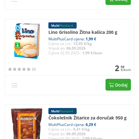
Multi
PlusCard
Lino Grisolino Žitna kašica 200 g
MultiPlusCard cijena:
1,99 €
Cijena za j.m.:
12,95 €/kg
Vrijedi do:
06.09.2026
Cijena 02.05.2025.:
1,99 €/kom
2
59
(0)
€/kom
Dodaj
Multi
PlusCard
Čokolešnik Žitarice za doručak 950 g
MultiPlusCard cijena:
6,29 €
Cijena za j.m.:
8,41 €/kg
Vrijedi do:
06.09.2026
Cijena 02.05.2025.:
7,99 €/kom