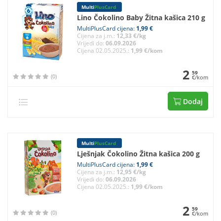
Multi
PlusCard
Lino Čokolino Baby Žitna kašica 210 g
MultiPlusCard cijena:
1,99 €
Cijena za j.m.:
12,33 €/kg
Vrijedi do:
06.09.2026
Cijena 02.05.2025.:
1,99 €/kom
2
59
(0)
€/kom
Dodaj
Multi
PlusCard
Lješnjak Čokolino Žitna kašica 200 g
MultiPlusCard cijena:
1,99 €
Cijena za j.m.:
12,95 €/kg
Vrijedi do:
06.09.2026
Cijena 02.05.2025.:
1,99 €/kom
2
59
(0)
€/kom