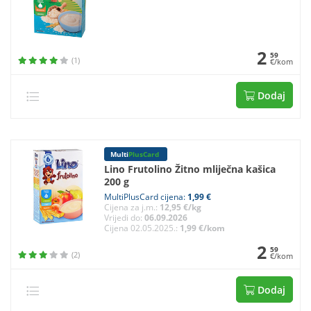
2
59
(1)
€/kom
Dodaj
Multi
PlusCard
Lino Frutolino Žitno mliječna kašica
200 g
MultiPlusCard cijena:
1,99 €
Cijena za j.m.:
12,95 €/kg
Vrijedi do:
06.09.2026
Cijena 02.05.2025.:
1,99 €/kom
2
59
(2)
€/kom
Dodaj