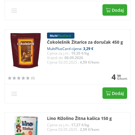
Dodaj
Multi
PlusCard
Čokolešnik Žitarice za doručak 450 g
MultiPlusCard cijena:
3,29 €
Cijena za j.m.:
10,20 €/kg
Vrijedi do:
06.09.2026
Cijena 02.05.2025.:
4,59 €/kom
4
59
(0)
€/kom
Dodaj
Lino Rižolino Žitna kašica 150 g
Cijena za j.m.:
17,27 €/kg
Cijena 02.05.2025.:
2,59 €/kom