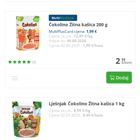
Multi
PlusCard
Čokolino Žitna kašica 200 g
MultiPlusCard cijena:
1,99 €
Cijena za j.m.:
12,95 €/kg
Vrijedi do:
06.09.2026
Cijena 02.05.2025.:
1,99 €/kom
2
59
(2)
€/kom
Dodaj
Lješnjak Čokolino Žitna kašica 1 kg
Cijena za j.m.:
8,99 €/kg
Cijena 02.05.2025.:
8,49 €/kom