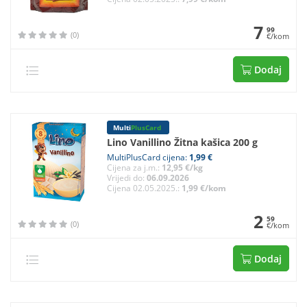
7
99
(0)
€/kom
Dodaj
Multi
PlusCard
Lino Vanillino Žitna kašica 200 g
MultiPlusCard cijena:
1,99 €
Cijena za j.m.:
12,95 €/kg
Vrijedi do:
06.09.2026
Cijena 02.05.2025.:
1,99 €/kom
2
59
(0)
€/kom
Dodaj