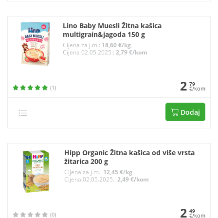
Lino Baby Muesli Žitna kašica
multigrain&jagoda 150 g
Cijena za j.m.:
18,60 €/kg
Cijena 02.05.2025.:
2,79 €/kom
2
79
(1)
€/kom
Dodaj
Hipp Organic Žitna kašica od više vrsta
žitarica 200 g
Cijena za j.m.:
12,45 €/kg
Cijena 02.05.2025.:
2,49 €/kom
2
49
(0)
€/kom