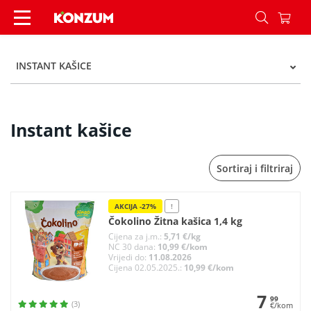
Instant kašice - Kategorije - Konzum
INSTANT KAŠICE
Instant kašice
Sortiraj i filtriraj
AKCIJA -27%
!
Čokolino Žitna kašica 1,4 kg
Cijena za j.m.:
5,71 €/kg
NC 30 dana:
10,99 €/kom
Vrijedi do:
11.08.2026
Cijena 02.05.2025.:
10,99 €/kom
7
99
(3)
€/kom