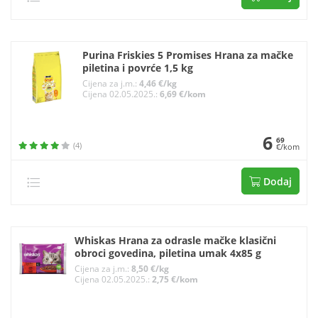
Purina Friskies 5 Promises Hrana za mačke
piletina i povrće 1,5 kg
Cijena za j.m.:
4,46 €/kg
Cijena 02.05.2025.:
6,69 €/kom
6
69
(4)
€/kom
Dodaj
Whiskas Hrana za odrasle mačke klasični
obroci govedina, piletina umak 4x85 g
Cijena za j.m.:
8,50 €/kg
Cijena 02.05.2025.:
2,75 €/kom