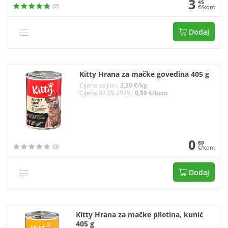
3
45
(2)
€/kom
Dodaj
Kitty Hrana za mačke govedina 405 g
Cijena za j.m.:
2,20 €/kg
Cijena 02.05.2025.:
0,89 €/kom
0
89
(0)
€/kom
Dodaj
Kitty Hrana za mačke piletina, kunić
405 g