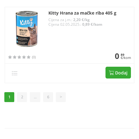
Kitty Hrana za mačke riba 405 g
Cijena za j.m.:
2,20 €/kg
Cijena 02.05.2025.:
0,89 €/kom
0
89
(0)
€/kom
Dodaj
1
2
...
6
>