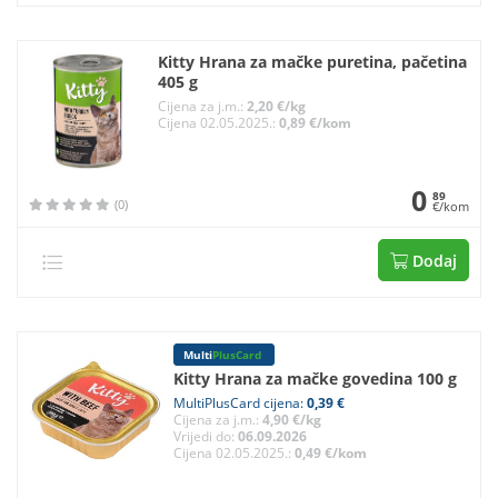
Kitty Hrana za mačke puretina, pačetina
405 g
Cijena za j.m.:
2,20 €/kg
Cijena 02.05.2025.:
0,89 €/kom
0
89
(0)
€/kom
Dodaj
Multi
PlusCard
Kitty Hrana za mačke govedina 100 g
MultiPlusCard cijena:
0,39 €
Cijena za j.m.:
4,90 €/kg
Vrijedi do:
06.09.2026
Cijena 02.05.2025.:
0,49 €/kom