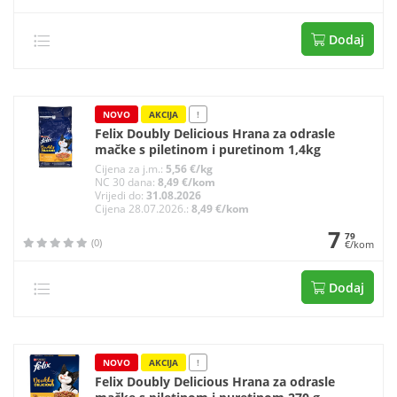
Dodaj
NOVO
AKCIJA
!
Felix Doubly Delicious Hrana za odrasle
mačke s piletinom i puretinom 1,4kg
Cijena za j.m.:
5,56 €/kg
NC 30 dana:
8,49 €/kom
Vrijedi do:
31.08.2026
Cijena 28.07.2026.:
8,49 €/kom
7
79
(0)
€/kom
Dodaj
NOVO
AKCIJA
!
Felix Doubly Delicious Hrana za odrasle