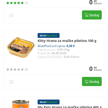
0
49
(1)
€/kom
Dodaj
Multi
PlusCard
Kitty Hrana za mačke piletina 100 g
MultiPlusCard cijena:
0,39 €
Cijena za j.m.:
4,90 €/kg
Vrijedi do:
06.09.2026
Cijena 02.05.2025.:
0,49 €/kom
0
49
(0)
€/kom
Dodaj
Multi
PlusCard
My Pets Hrana za mačke piletina 405 g