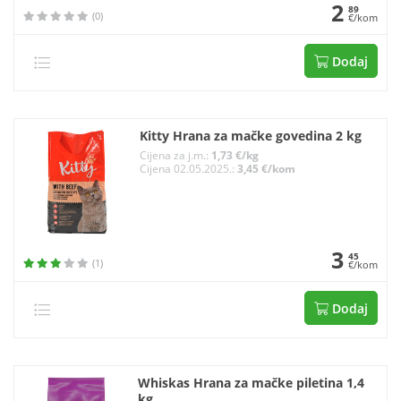
2
89
(0)
€/kom
Dodaj
Kitty Hrana za mačke govedina 2 kg
Cijena za j.m.:
1,73 €/kg
Cijena 02.05.2025.:
3,45 €/kom
3
45
(1)
€/kom
Dodaj
Whiskas Hrana za mačke piletina 1,4
kg