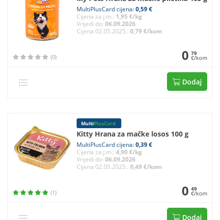
MultiPlusCard cijena:
0,59 €
Cijena za j.m.:
1,95 €/kg
Vrijedi do:
06.09.2026
Cijena 02.05.2025.:
0,79 €/kom
0
79
(0)
€/kom
Dodaj
Multi
PlusCard
Kitty Hrana za mačke losos 100 g
MultiPlusCard cijena:
0,39 €
Cijena za j.m.:
4,90 €/kg
Vrijedi do:
06.09.2026
Cijena 02.05.2025.:
0,49 €/kom
0
49
(1)
€/kom
Dodaj