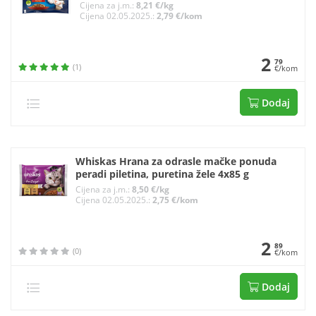
Cijena za j.m.:
8,21 €/kg
Cijena 02.05.2025.:
2,79 €/kom
2
79
(1)
€/kom
Dodaj
Whiskas Hrana za odrasle mačke ponuda
peradi piletina, puretina žele 4x85 g
Cijena za j.m.:
8,50 €/kg
Cijena 02.05.2025.:
2,75 €/kom
2
89
(0)
€/kom
Dodaj