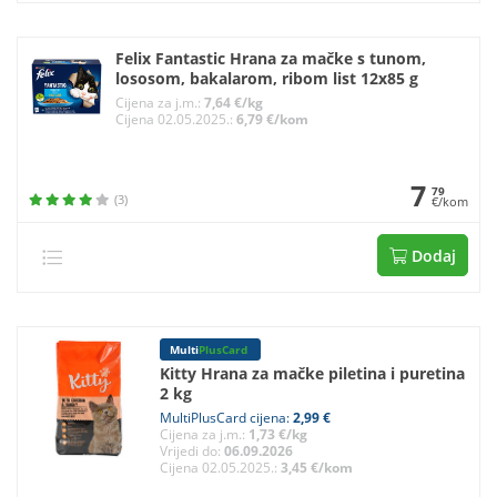
Felix Fantastic Hrana za mačke s tunom,
lososom, bakalarom, ribom list 12x85 g
Cijena za j.m.:
7,64 €/kg
Cijena 02.05.2025.:
6,79 €/kom
7
79
(3)
€/kom
Dodaj
Multi
PlusCard
Kitty Hrana za mačke piletina i puretina
2 kg
MultiPlusCard cijena:
2,99 €
Cijena za j.m.:
1,73 €/kg
Vrijedi do:
06.09.2026
Cijena 02.05.2025.:
3,45 €/kom