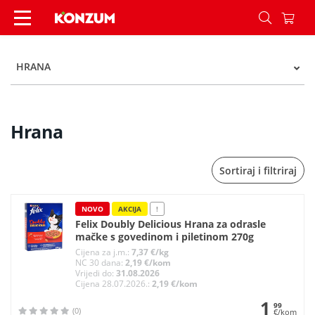
Hrana - Kategorije - Konzum
HRANA
Hrana
Sortiraj i filtriraj
NOVO
AKCIJA
!
Felix Doubly Delicious Hrana za odrasle
mačke s govedinom i piletinom 270g
Cijena za j.m.:
7,37 €/kg
NC 30 dana:
2,19 €/kom
Vrijedi do:
31.08.2026
Cijena 28.07.2026.:
2,19 €/kom
1
99
(0)
€/kom