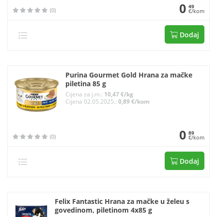
0
49
(0)
€/kom
Dodaj
Purina Gourmet Gold Hrana za mačke
piletina 85 g
Cijena za j.m.:
10,47 €/kg
Cijena 02.05.2025.:
0,89 €/kom
0
89
(0)
€/kom
Dodaj
Felix Fantastic Hrana za mačke u želeu s
govedinom, piletinom 4x85 g