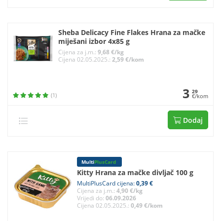
Sheba Delicacy Fine Flakes Hrana za mačke
miješani izbor 4x85 g
Cijena za j.m.:
9,68 €/kg
Cijena 02.05.2025.:
2,59 €/kom
3
29
(1)
€/kom
Dodaj
Multi
PlusCard
Kitty Hrana za mačke divljač 100 g
MultiPlusCard cijena:
0,39 €
Cijena za j.m.:
4,90 €/kg
Vrijedi do:
06.09.2026
Cijena 02.05.2025.:
0,49 €/kom