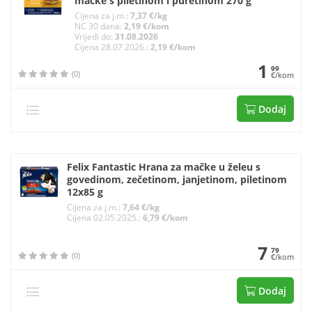
mačke s piletinom i puretinom 270 g
Cijena za j.m.:
7,37 €/kg
NC 30 dana:
2,19 €/kom
Vrijedi do:
31.08.2026
Cijena 28.07.2026.:
2,19 €/kom
1
99
(0)
€/kom
Dodaj
Felix Fantastic Hrana za mačke u želeu s
govedinom, zečetinom, janjetinom, piletinom
12x85 g
Cijena za j.m.:
7,64 €/kg
Cijena 02.05.2025.:
6,79 €/kom
7
79
(0)
€/kom
Dodaj