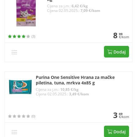
Cijena za j.m.:
6,42 €/kg
Cijena 02.05.2025.:
7,09 €/kom
8
99
(3)
€/kom
Dodaj
Purina One Sensitive Hrana za mačke
piletina, tuna, mrkva 4x85 g
Cijena za j.m.:
10,85 €/kg
Cijena 02.05.2025.:
3,49 €/kom
3
69
(0)
€/kom
Dodaj