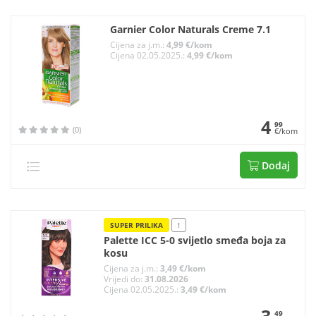
Garnier Color Naturals Creme 7.1
Cijena za j.m.:
4,99 €/kom
Cijena 02.05.2025.:
4,99 €/kom
4
99
(0)
€/kom
Dodaj
SUPER PRILIKA
!
Palette ICC 5-0 svijetlo smeđa boja za
kosu
Cijena za j.m.:
3,49 €/kom
Vrijedi do:
31.08.2026
Cijena 02.05.2025.:
3,49 €/kom
3
49