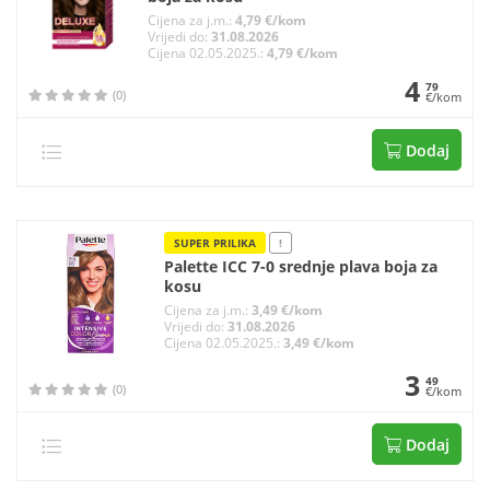
Cijena za j.m.:
4,79 €/kom
Vrijedi do:
31.08.2026
Cijena 02.05.2025.:
4,79 €/kom
4
79
(0)
€/kom
Dodaj
SUPER PRILIKA
!
Palette ICC 7-0 srednje plava boja za
kosu
Cijena za j.m.:
3,49 €/kom
Vrijedi do:
31.08.2026
Cijena 02.05.2025.:
3,49 €/kom
3
49
(0)
€/kom
Dodaj