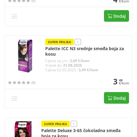
(0)
€/kom
Dodaj
SUPER PRILIKA
!
Palette ICC N3 srednje smeđa boja za
kosu
Cijena za j.m.:
3,49 €/kom
Vrijedi do:
31.08.2026
Cijena 02.05.2025.:
3,49 €/kom
3
49
(0)
€/kom
Dodaj
SUPER PRILIKA
!
Palette Deluxe 3-65 čokoladna smeđa
boja za kosu