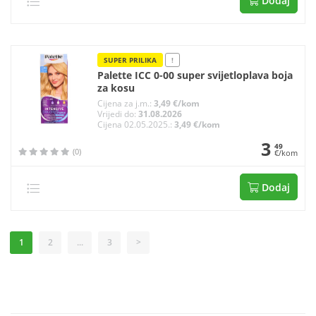
Dodaj
SUPER PRILIKA
!
Palette ICC 0-00 super svijetloplava boja
za kosu
Cijena za j.m.:
3,49 €/kom
Vrijedi do:
31.08.2026
Cijena 02.05.2025.:
3,49 €/kom
3
49
(0)
€/kom
Dodaj
1
2
...
3
>