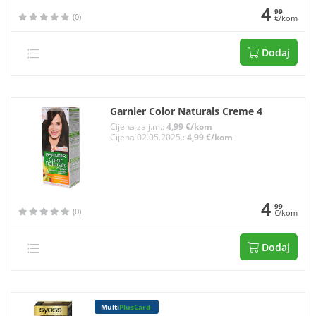
4
99
(0)
€/kom
Dodaj
Garnier Color Naturals Creme 4
Cijena za j.m.:
4,99 €/kom
Cijena 02.05.2025.:
4,99 €/kom
4
99
(0)
€/kom
Dodaj
Multi
PlusCard