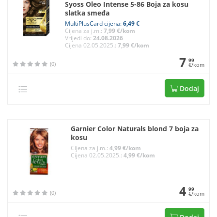
Syoss Oleo Intense 5-86 Boja za kosu
slatka smeđa
MultiPlusCard cijena:
6,49 €
Cijena za j.m.:
7,99 €/kom
Vrijedi do:
24.08.2026
Cijena 02.05.2025.:
7,99 €/kom
7
99
(0)
€/kom
Dodaj
Garnier Color Naturals blond 7 boja za
kosu
Cijena za j.m.:
4,99 €/kom
Cijena 02.05.2025.:
4,99 €/kom
4
99
(0)
€/kom