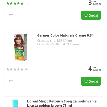
3
49
(1)
€/kom
Dodaj
Garnier Color Naturals Creme 6.34
Cijena za j.m.:
4,99 €/kom
Cijena 02.05.2025.:
4,99 €/kom
4
99
(0)
€/kom
Dodaj
L'oreal Magic Retouch Sprej za prekrivanje
izrasta golden brown 75 ml