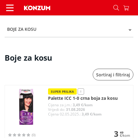
Boje za kosu - Kategorije - Konzum
BOJE ZA KOSU
Boje za kosu
Sortiraj i filtriraj
SUPER PRILIKA
!
Palette ICC 1-0 crna boja za kosu
Cijena za j.m.:
3,49 €/kom
Vrijedi do:
31.08.2026
Cijena 02.05.2025.:
3,49 €/kom
3
49
(0)
€/kom