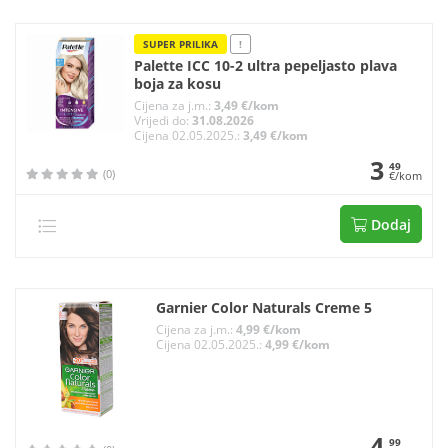
SUPER PRILIKA
!
Palette ICC 10-2 ultra pepeljasto plava
boja za kosu
Cijena za j.m.:
3,49 €/kom
Vrijedi do:
31.08.2026
Cijena 02.05.2025.:
3,49 €/kom
3
49
(0)
€/kom
Dodaj
Garnier Color Naturals Creme 5
Cijena za j.m.:
4,99 €/kom
Cijena 02.05.2025.:
4,99 €/kom
4
99