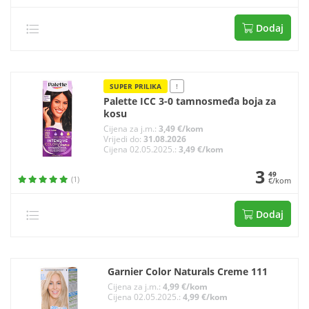
Dodaj
SUPER PRILIKA
!
Palette ICC 3-0 tamnosmeđa boja za
kosu
Cijena za j.m.:
3,49 €/kom
Vrijedi do:
31.08.2026
Cijena 02.05.2025.:
3,49 €/kom
3
49
(1)
€/kom
Dodaj
Garnier Color Naturals Creme 111
Cijena za j.m.:
4,99 €/kom
Cijena 02.05.2025.:
4,99 €/kom