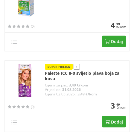
4
99
(0)
€/kom
Dodaj
SUPER PRILIKA
!
Palette ICC 8-0 svijetlo plava boja za
kosu
Cijena za j.m.:
3,49 €/kom
Vrijedi do:
31.08.2026
Cijena 02.05.2025.:
3,49 €/kom
3
49
(0)
€/kom
Dodaj