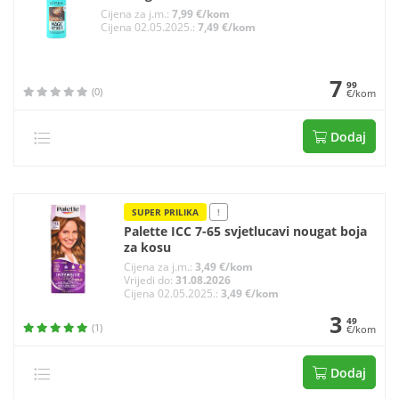
Cijena za j.m.:
7,99 €/kom
Cijena 02.05.2025.:
7,49 €/kom
7
99
(0)
€/kom
Dodaj
SUPER PRILIKA
!
Palette ICC 7-65 svjetlucavi nougat boja
za kosu
Cijena za j.m.:
3,49 €/kom
Vrijedi do:
31.08.2026
Cijena 02.05.2025.:
3,49 €/kom
3
49
(1)
€/kom
Dodaj