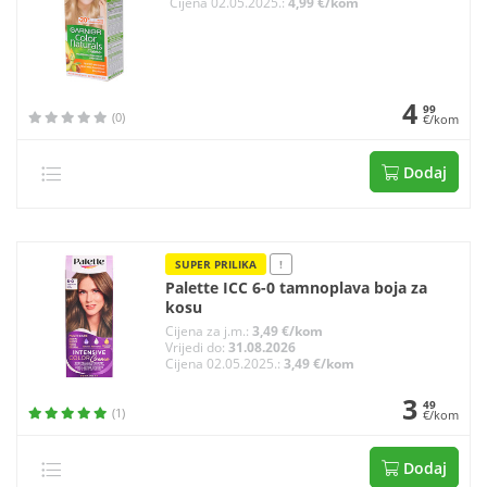
Cijena 02.05.2025.:
4,99 €/kom
4
99
(0)
€/kom
Dodaj
SUPER PRILIKA
!
Palette ICC 6-0 tamnoplava boja za
kosu
Cijena za j.m.:
3,49 €/kom
Vrijedi do:
31.08.2026
Cijena 02.05.2025.:
3,49 €/kom
3
49
(1)
€/kom
Dodaj