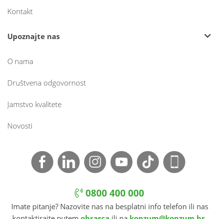
Kontakt
Upoznajte nas
O nama
Društvena odgovornost
Jamstvo kvalitete
Novosti
0800 400 000
Imate pitanje? Nazovite nas na besplatni info telefon ili nas
kontaktirajte putem
obrasca
ili na
konzum@konzum.hr
.