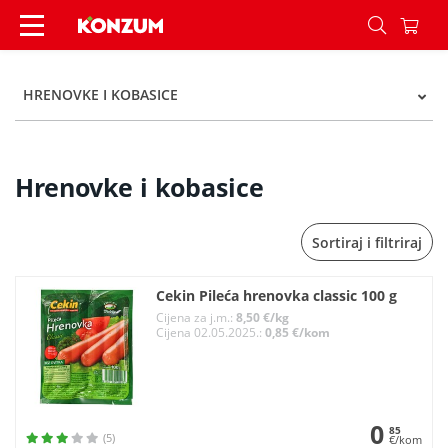
Hrenovke i kobasice - Kategorije - Konzum
HRENOVKE I KOBASICE
Hrenovke i kobasice
Sortiraj i filtriraj
Cekin Pileća hrenovka classic 100 g
Cijena za j.m.:
8,50 €/kg
Cijena 02.05.2025.:
0,85 €/kom
0
85
(5)
€/kom