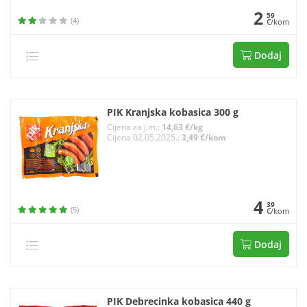
2
59
(4)
€/kom
Dodaj
PIK Kranjska kobasica 300 g
Cijena za j.m.:
14,63 €/kg
Cijena 02.05.2025.:
3,49 €/kom
4
39
(5)
€/kom
Dodaj
PIK Debrecinka kobasica 440 g