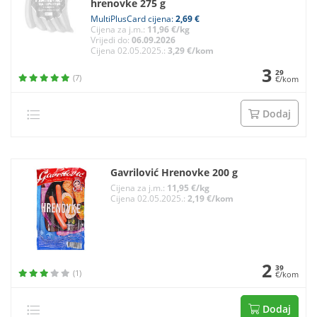
hrenovke 275 g
MultiPlusCard cijena:
2,69 €
Cijena za j.m.:
11,96 €/kg
Vrijedi do:
06.09.2026
Cijena 02.05.2025.:
3,29 €/kom
3
29
(7)
€/kom
Dodaj
Gavrilović Hrenovke 200 g
Cijena za j.m.:
11,95 €/kg
Cijena 02.05.2025.:
2,19 €/kom
2
39
(1)
€/kom
Dodaj