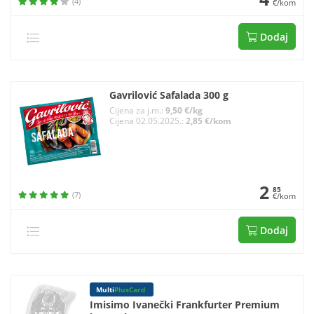
(4)
€/kom
Dodaj
Gavrilović Safalada 300 g
Cijena za j.m.:
9,50 €/kg
Cijena 02.05.2025.:
2,85 €/kom
2
85
(7)
€/kom
Dodaj
Multi
PlusCard
Imisimo Ivanečki Frankfurter Premium