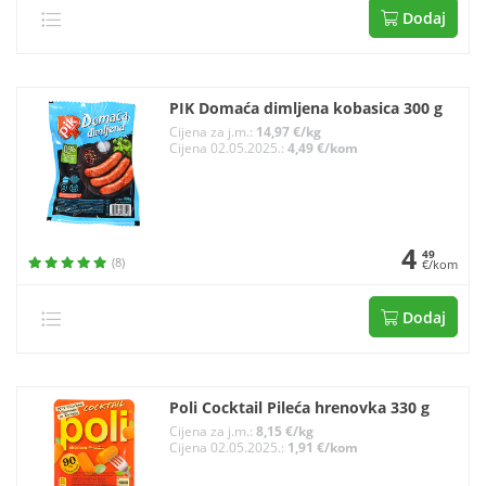
Dodaj
PIK Domaća dimljena kobasica 300 g
Cijena za j.m.:
14,97 €/kg
Cijena 02.05.2025.:
4,49 €/kom
4
49
(8)
€/kom
Dodaj
Poli Cocktail Pileća hrenovka 330 g
Cijena za j.m.:
8,15 €/kg
Cijena 02.05.2025.:
1,91 €/kom