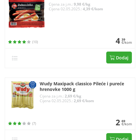
Cijena za j.m.:
9,98 €/kg
Cijena 02.05.2025.:
4,39 €/kom
4
39
(10)
€/kom
Dodaj
Wudy Maxipack classico Pileće i pureće
hrenovke 1000 g
Cijena za j.m.:
2,69 €/kg
Cijena 02.05.2025.:
2,69 €/kom
2
69
(7)
€/kom
Dodaj