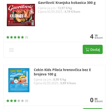
Gavrilović Kranjska kobasica 300 g
Cijena za j.m.:
13,97 €/kg
Cijena 02.05.2025.:
4,19 €/kom
4
19
(3)
€/kom
Dodaj
Cekin Kids Pileća hrenovčica bez E
brojeva 100 g
Cijena za j.m.:
8,90 €/kg
Cijena 02.05.2025.:
0,89 €/kom
0
89
(4)
€/kom