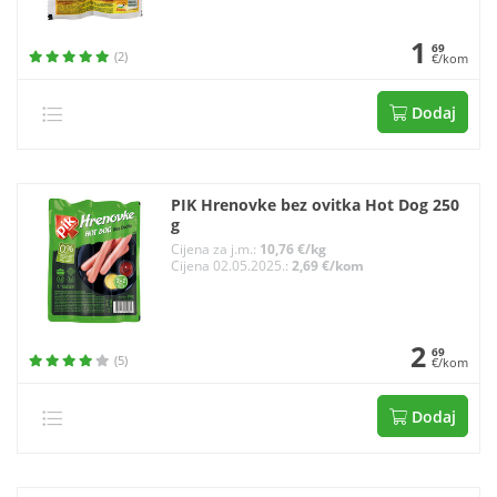
1
69
(2)
€/kom
Dodaj
PIK Hrenovke bez ovitka Hot Dog 250
g
Cijena za j.m.:
10,76 €/kg
Cijena 02.05.2025.:
2,69 €/kom
2
69
(5)
€/kom
Dodaj