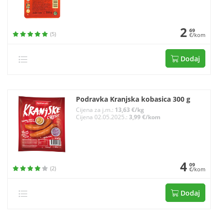
2
69
(5)
€/kom
Dodaj
Podravka Kranjska kobasica 300 g
Cijena za j.m.:
13,63 €/kg
Cijena 02.05.2025.:
3,99 €/kom
4
09
(2)
€/kom
Dodaj