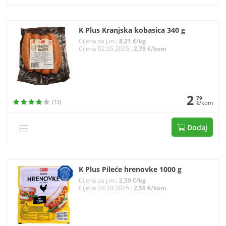
K Plus Kranjska kobasica 340 g
Cijena za j.m.:
8,21 €/kg
Cijena 02.05.2025.:
2,79 €/kom
2
79
(13)
€/kom
Dodaj
K Plus Pileće hrenovke 1000 g
Cijena za j.m.:
2,59 €/kg
Cijena 28.10.2025.:
2,59 €/kom