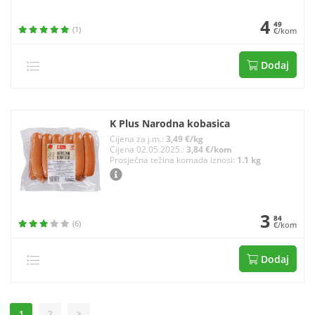
4
49
(1)
€/kom
Dodaj
K Plus Narodna kobasica
Cijena za j.m.:
3,49 €/kg
Cijena 02.05.2025.:
3,84 €/kom
Prosječna težina komada iznosi:
1.1 kg
3
84
(6)
€/kom
Dodaj
1
2
>