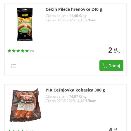
Cekin Pileće hrenovke 240 g
Cijena za j.m.:
11,46 €/kg
Cijena 02.05.2025.:
2,75 €/kom
2
75
(9)
€/kom
Dodaj
PIK Češnjovka kobasica 300 g
Cijena za j.m.:
14,97 €/kg
Cijena 02.05.2025.:
4,49 €/kom
4
49