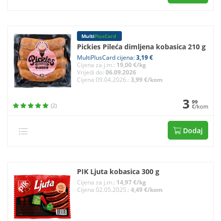
Multi
PlusCard
Pickies Pileća dimljena kobasica 210 g
MultiPlusCard cijena:
3,19 €
Cijena za j.m.:
19,00 €/kg
Vrijedi do:
06.09.2026
Cijena 09.04.2026.:
3,99 €/kom
3
99
(2)
€/kom
Dodaj
PIK Ljuta kobasica 300 g
Cijena za j.m.:
14,97 €/kg
Cijena 02.05.2025.:
4,49 €/kom