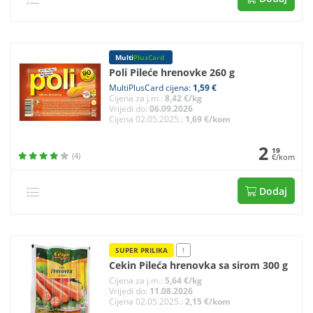
Multi
PlusCard
Poli Pileće hrenovke 260 g
MultiPlusCard cijena:
1,59 €
Cijena za j.m.:
8,42 €/kg
Vrijedi do:
06.09.2026
Cijena 02.05.2025.:
1,69 €/kom
2
19
(4)
€/kom
Dodaj
SUPER PRILIKA
!
Cekin Pileća hrenovka sa sirom 300 g
Cijena za j.m.:
5,64 €/kg
Vrijedi do:
11.08.2026
Cijena 02.05.2025.:
2,15 €/kom