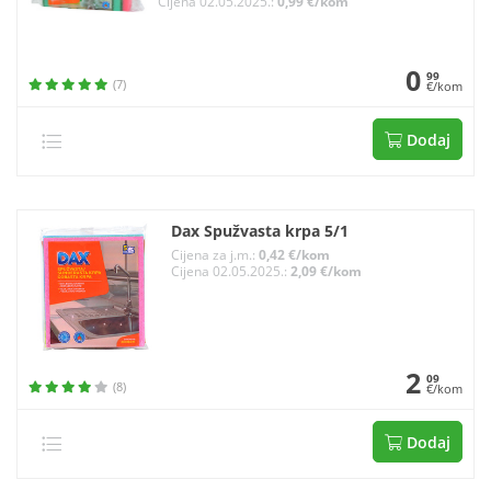
Cijena 02.05.2025.:
0,99 €/kom
0
99
(7)
€/kom
Dodaj
Dax Spužvasta krpa 5/1
Cijena za j.m.:
0,42 €/kom
Cijena 02.05.2025.:
2,09 €/kom
2
09
(8)
€/kom
Dodaj