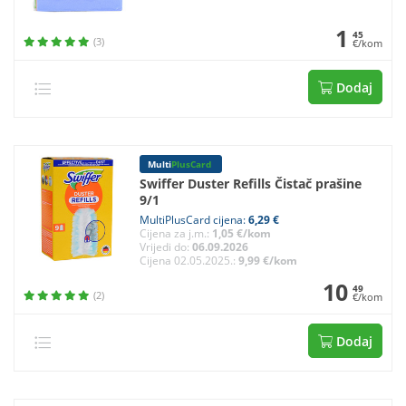
1
45
(3)
€/kom
Dodaj
Multi
PlusCard
Swiffer Duster Refills Čistač prašine
9/1
MultiPlusCard cijena:
6,29 €
Cijena za j.m.:
1,05 €/kom
Vrijedi do:
06.09.2026
Cijena 02.05.2025.:
9,99 €/kom
10
49
(2)
€/kom
Dodaj