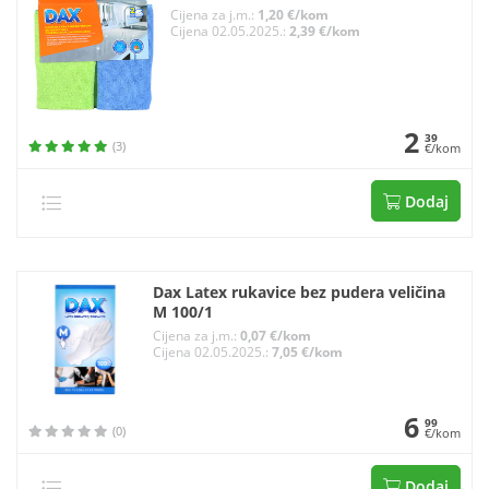
Cijena za j.m.:
1,20 €/kom
Cijena 02.05.2025.:
2,39 €/kom
2
39
(3)
€/kom
Dodaj
Dax Latex rukavice bez pudera veličina
M 100/1
Cijena za j.m.:
0,07 €/kom
Cijena 02.05.2025.:
7,05 €/kom
6
99
(0)
€/kom
Dodaj