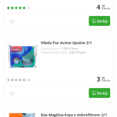
4
19
(1)
€/kom
Dodaj
Vileda Pur Active Spužve 2/1
Cijena za j.m.:
1,63 €/kom
Cijena 02.05.2025.:
3,05 €/kom
3
25
(0)
€/kom
Dodaj
Dax Magična krpa s mikrofibrom 2/1