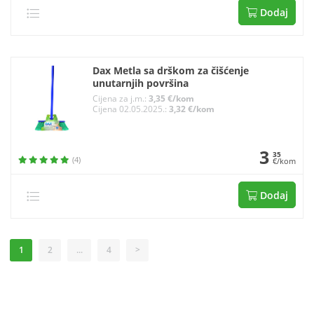
Dodaj
Dax Metla sa drškom za čišćenje
unutarnjih površina
Cijena za j.m.:
3,35 €/kom
Cijena 02.05.2025.:
3,32 €/kom
3
35
(4)
€/kom
Dodaj
1
2
...
4
>