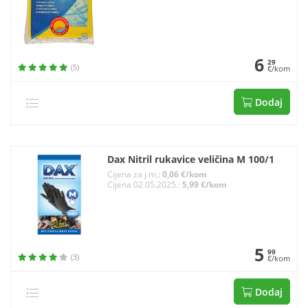
6
29
(5)
€/kom
Dodaj
Dax Nitril rukavice veličina M 100/1
Cijena za j.m.:
0,06 €/kom
Cijena 02.05.2025.:
5,99 €/kom
5
99
(3)
€/kom
Dodaj