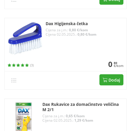
Dax Higijenska četka
Cijena za j.m.:
0,80 €/kom
Cijena 02.05.2025.:
0,80 €/kom
0
80
(3)
€/kom
Dodaj
Dax Rukavice za domaćinstvo veličina
M 2/1
Cijena za j.m.:
0,65 €/kom
Cijena 02.05.2025.:
1,29 €/kom