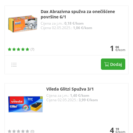
Dax Abrazivna spužva za onečišćene
površine 6/1
Cijena za j.m.:
0,18 €/kom
Cijena 02.05.2025.:
1,06 €/kom
1
06
(7)
€/kom
Dodaj
Vileda Glitzi Spužva 3/1
Cijena za j.m.:
1,40 €/kom
Cijena 02.05.2025.:
3,99 €/kom
4
19
(0)
€/kom