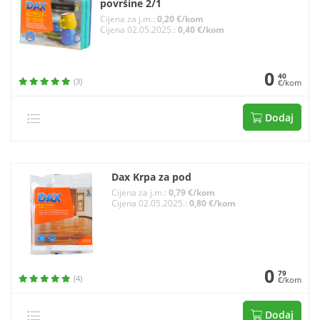
površine 2/1
Cijena za j.m.:
0,20 €/kom
Cijena 02.05.2025.:
0,40 €/kom
0
40
(3)
€/kom
Dodaj
Dax Krpa za pod
Cijena za j.m.:
0,79 €/kom
Cijena 02.05.2025.:
0,80 €/kom
0
79
(4)
€/kom
Dodaj