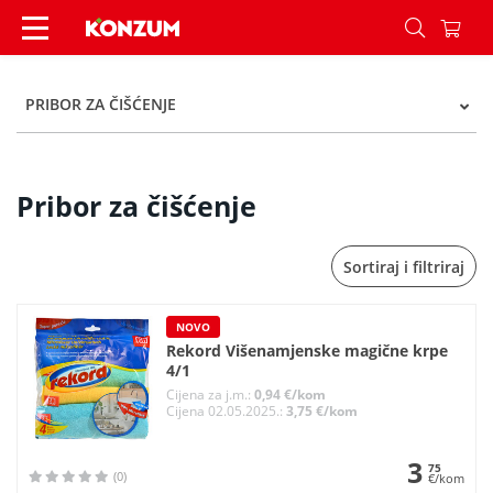
Pribor za čišćenje - Kategorije - Konzum
PRIBOR ZA ČIŠĆENJE
Pribor za čišćenje
Sortiraj i filtriraj
NOVO
Rekord Višenamjenske magične krpe
4/1
Cijena za j.m.:
0,94 €/kom
Cijena 02.05.2025.:
3,75 €/kom
3
75
(0)
€/kom