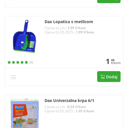
Dax Lopatica s metlicom
Cijena za j.m.:
1,99 €/kom
Cijena 02.05.2025.:
1,99 €/kom
1
99
(3)
€/kom
Dodaj
Dax Univerzalna krpa 6/1
Cijena za j.m.:
0,24 €/kom
Cijena 02.05.2025.:
1,45 €/kom