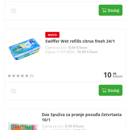
Dodaj
NOVO
Swiffer Wet refills citrus fresh 24/1
Cijena za j.m.:
0,44 €/kom
Cijena 11.07.2026.:
10,49 €/kom
10
49
(0)
€/kom
Dodaj
Dax Spužva za pranje posuđa četvrtasta
10/1
Cijena za j.m.:
0,10 €/kom