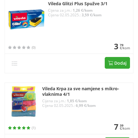
Vileda Glitzi Plus Spužve 3/1
Cijena za j.m.:
1,26 €/kom
Cijena 02.05.2025.:
3,59 €/kom
3
79
(0)
€/kom
Dodaj
Vileda Krpa za sve namjene s mikro-
vlaknima 4/1
Cijena za j.m.:
1,85 €/kom
Cijena 02.05.2025.:
6,99 €/kom
7
39
(1)
€/kom