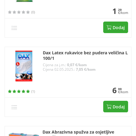
1
29
(0)
€/kom
Dodaj
Dax Latex rukavice bez pudera veličina L
100/1
Cijena za j.m.:
0,07 €/kom
Cijena 02.05.2025.:
7,05 €/kom
6
99
(1)
€/kom
Dodaj
Dax Abrazivna spužva za osjetljive