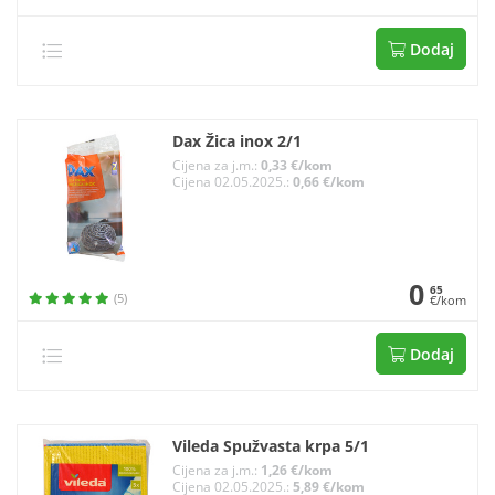
Dodaj
Dax Žica inox 2/1
Cijena za j.m.:
0,33 €/kom
Cijena 02.05.2025.:
0,66 €/kom
0
65
(5)
€/kom
Dodaj
Vileda Spužvasta krpa 5/1
Cijena za j.m.:
1,26 €/kom
Cijena 02.05.2025.:
5,89 €/kom