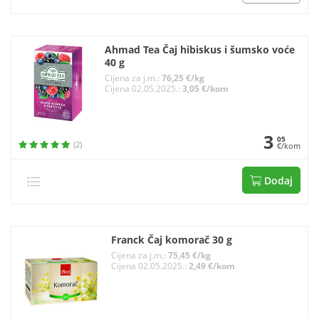
Ahmad Tea Čaj hibiskus i šumsko voće
40 g
Cijena za j.m.:
76,25 €/kg
Cijena 02.05.2025.:
3,05 €/kom
3
05
(2)
€/kom
Dodaj
Franck Čaj komorač 30 g
Cijena za j.m.:
75,45 €/kg
Cijena 02.05.2025.:
2,49 €/kom