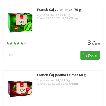
Franck Čaj zeleni maxi 70 g
Cijena za j.m.:
47,00 €/kg
Cijena 02.05.2025.:
3,29 €/kom
3
29
(1)
€/kom
Dodaj
Franck Čaj jabuka i cimet 60 g
Cijena za j.m.:
41,50 €/kg
Cijena 02.05.2025.:
2,49 €/kom