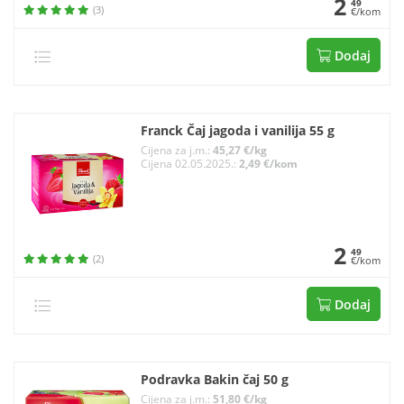
2
49
(3)
€/kom
Dodaj
Franck Čaj jagoda i vanilija 55 g
Cijena za j.m.:
45,27 €/kg
Cijena 02.05.2025.:
2,49 €/kom
2
49
(2)
€/kom
Dodaj
Podravka Bakin čaj 50 g
Cijena za j.m.:
51,80 €/kg