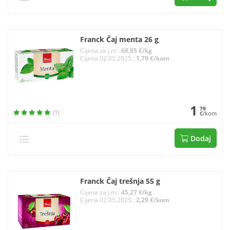
Franck Čaj menta 26 g
Cijena za j.m.:
68,85 €/kg
Cijena 02.05.2025.:
1,79 €/kom
1
79
(1)
€/kom
Dodaj
Franck Čaj trešnja 55 g
Cijena za j.m.:
45,27 €/kg
Cijena 02.05.2025.:
2,29 €/kom