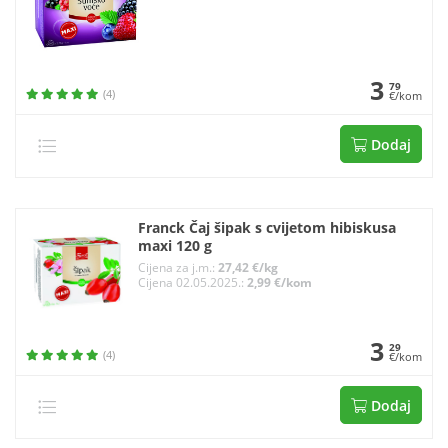
3
79
(4)
€/kom
Dodaj
Franck Čaj šipak s cvijetom hibiskusa
maxi 120 g
Cijena za j.m.:
27,42 €/kg
Cijena 02.05.2025.:
2,99 €/kom
3
29
(4)
€/kom
Dodaj