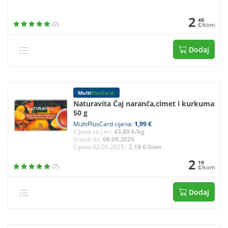
2
49
(2)
€/kom
Dodaj
Multi
PlusCard
Naturavita Čaj naranča,cimet i kurkuma
50 g
MultiPlusCard cijena:
1,99 €
Cijena za j.m.:
43,80 €/kg
Vrijedi do:
06.09.2026
Cijena 02.05.2025.:
2,19 €/kom
2
19
(7)
€/kom
Dodaj