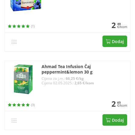
2
49
(1)
€/kom
Dodaj
Ahmad Tea Infusion Čaj
peppermint&lemon 30 g
Cijena za j.m.:
66,25 €/kg
Cijena 02.05.2025.:
2,65 €/kom
2
65
(3)
€/kom
Dodaj