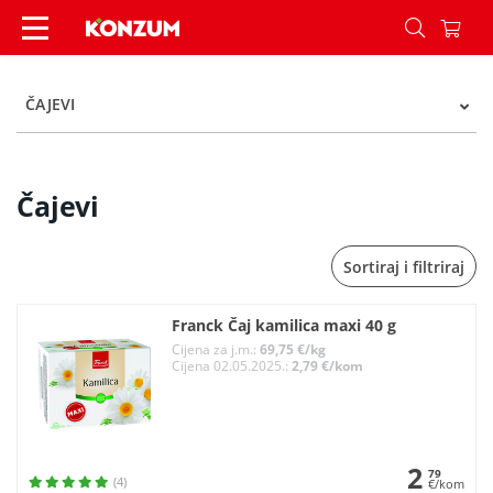
Čajevi - Kategorije - Konzum
ČAJEVI
Čajevi
Sortiraj i filtriraj
Franck Čaj kamilica maxi 40 g
Cijena za j.m.:
69,75 €/kg
Cijena 02.05.2025.:
2,79 €/kom
2
79
(4)
€/kom