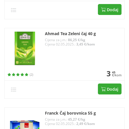
Dodaj
Ahmad Tea Zeleni čaj 40 g
Cijena za j.m.:
86,25 €/kg
Cijena 02.05.2025.:
3,45 €/kom
3
45
(2)
€/kom
Dodaj
Franck Čaj borovnica 55 g
Cijena za j.m.:
45,27 €/kg
Cijena 02.05.2025.:
2,49 €/kom