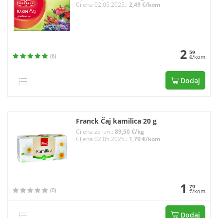
Cijena 02.05.2025.:
2,49 €/kom
2
59
(6)
€/kom
Dodaj
Franck Čaj kamilica 20 g
Cijena za j.m.:
89,50 €/kg
Cijena 02.05.2025.:
1,79 €/kom
1
79
(0)
€/kom
Dodaj