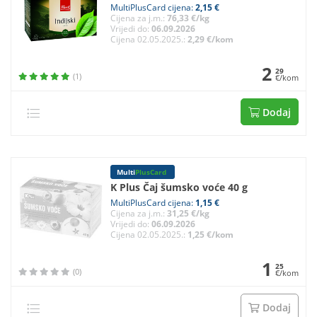
MultiPlusCard cijena:
2,15 €
Cijena za j.m.:
76,33 €/kg
Vrijedi do:
06.09.2026
Cijena 02.05.2025.:
2,29 €/kom
2
29
(1)
€/kom
Dodaj
Multi
PlusCard
K Plus Čaj šumsko voće 40 g
MultiPlusCard cijena:
1,15 €
Cijena za j.m.:
31,25 €/kg
Vrijedi do:
06.09.2026
Cijena 02.05.2025.:
1,25 €/kom
1
25
(0)
€/kom
Dodaj