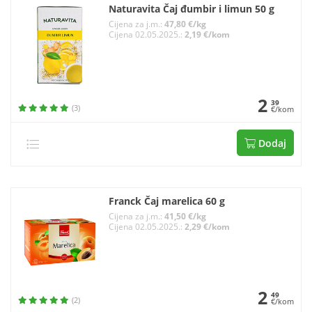
Naturavita Čaj đumbir i limun 50 g
Cijena za j.m.:
47,80 €/kg
Cijena 02.05.2025.:
2,19 €/kom
2
39
(3)
€/kom
Dodaj
Franck Čaj marelica 60 g
Cijena za j.m.:
41,50 €/kg
Cijena 02.05.2025.:
2,29 €/kom
2
49
(2)
€/kom