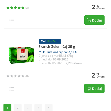
2
49
(3)
€/kom
Dodaj
Multi
PlusCard
Franck Zeleni čaj 35 g
MultiPlusCard cijena:
2,15 €
Cijena za j.m.:
65,43 €/kg
Vrijedi do:
06.09.2026
Cijena 02.05.2025.:
2,29 €/kom
2
29
(0)
€/kom
Dodaj
1
2
...
6
>