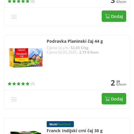
3
(2)
€/kom
Dodaj
Podravka Planinski čaj 44 g
Cijena za j.m.:
52,05 €/kg
Cijena 02.05.2025.:
2,15 €/kom
2
29
(1)
€/kom
Dodaj
Multi
PlusCard
Franck Indijski crni čaj 30 g