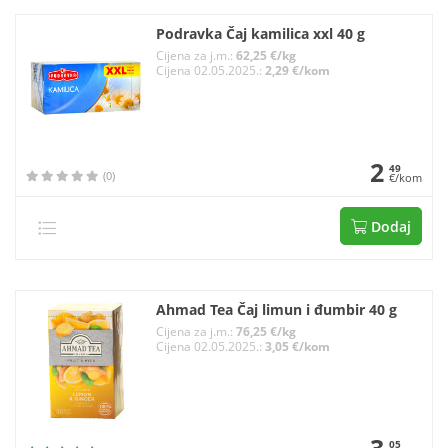
Podravka Čaj kamilica xxl 40 g
Cijena za j.m.:
62,25 €/kg
Cijena 02.05.2025.:
2,29 €/kom
2
49
(0)
€/kom
Dodaj
Ahmad Tea Čaj limun i đumbir 40 g
Cijena za j.m.:
76,25 €/kg
Cijena 02.05.2025.:
3,05 €/kom
05