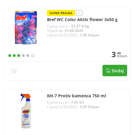
SUPER PRILIKA
!
Bref WC Color Aktiv flower 3x50 g
Cijena za j.m.:
23,27 €/kg
Vrijedi do:
31.08.2026
Cijena 02.05.2025.:
7,99 €/kom
3
49
(2)
€/kom
Dodaj
KH-7 Protiv kamenca 750 ml
Cijena za j.m.:
7,05 €/l
Cijena 02.05.2025.:
5,05 €/kom