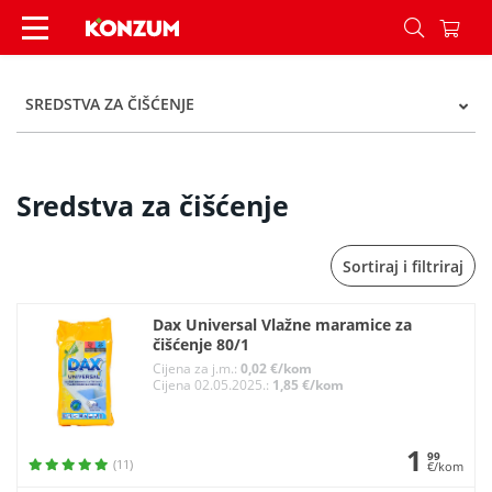
Sredstva za čišćenje - Kategorije - Konzum
SREDSTVA ZA ČIŠĆENJE
Sredstva za čišćenje
Sortiraj i filtriraj
Dax Universal Vlažne maramice za
čišćenje 80/1
Cijena za j.m.:
0,02 €/kom
Cijena 02.05.2025.:
1,85 €/kom
1
99
(11)
€/kom