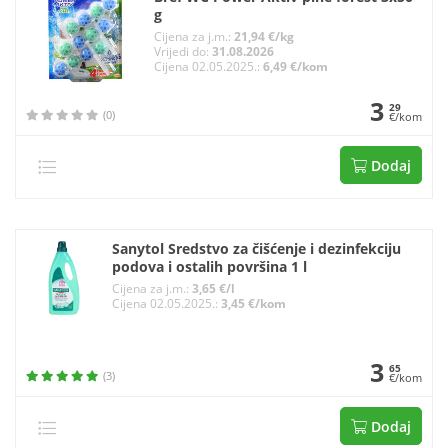
g
Cijena za j.m.:
21,94 €/kg
Vrijedi do:
31.08.2026
Cijena 02.05.2025.:
6,49 €/kom
3
29
(0)
€/kom
Dodaj
Sanytol Sredstvo za čišćenje i dezinfekciju
podova i ostalih površina 1 l
Cijena za j.m.:
3,65 €/l
Cijena 02.05.2025.:
3,45 €/kom
3
65
(3)
€/kom
Dodaj