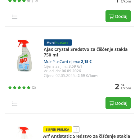
(10)
€/kom
Dodaj
Multi
PlusCard
Ajax Crystal Sredstvo za čišćenje stakla
750 ml
MultiPlusCard cijena:
2,15 €
Cijena za j.m.:
3,59 €/l
Vrijedi do:
06.09.2026
Cijena 02.05.2025.:
2,59 €/kom
2
69
(2)
€/kom
Dodaj
SUPER PRILIKA
!
Arf Antistatic Sredstvo za čišćenje stakla