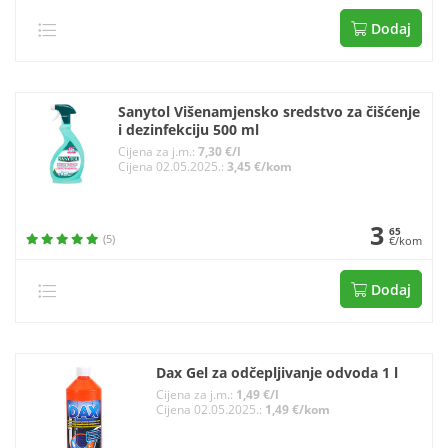
Dodaj
Sanytol Višenamjensko sredstvo za čišćenje
i dezinfekciju 500 ml
Cijena za j.m.:
7,30 €/l
Cijena 02.05.2025.:
3,45 €/kom
3
65
(5)
€/kom
Dodaj
Dax Gel za odčepljivanje odvoda 1 l
Cijena za j.m.:
1,49 €/l
Cijena 02.05.2025.:
1,49 €/kom