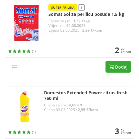
SUPER PRILIKA
!
Somat Sol za perilicu posuđa 1,5 kg
Cijena za j.m.:
1,52 €/kg
Vrijedi do:
31.08.2026
Cijena 02.05.2025.:
2,29 €/kom
2
29
(1)
€/kom
Dodaj
Domestos Extended Power citrus fresh
750 ml
Cijena za j.m.:
4,65 €/l
Cijena 02.05.2025.:
2,95 €/kom
3
49
(1)
€/kom