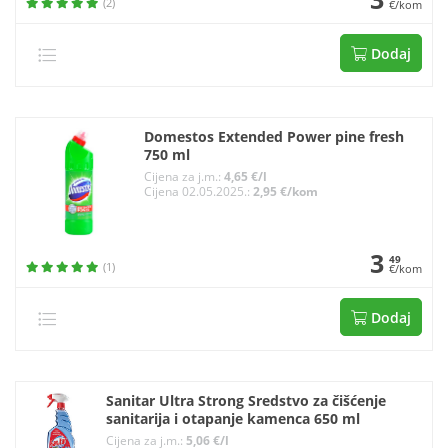
(2)
€/kom
Dodaj
Domestos Extended Power pine fresh
750 ml
Cijena za j.m.:
4,65 €/l
Cijena 02.05.2025.:
2,95 €/kom
3
49
(1)
€/kom
Dodaj
Sanitar Ultra Strong Sredstvo za čišćenje
sanitarija i otapanje kamenca 650 ml
Cijena za j.m.:
5,06 €/l