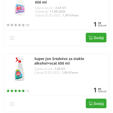
650 ml
Cijena za j.m.:
2,44 €/l
Vrijedi do:
11.08.2026
Cijena 02.05.2025.:
1,59 €/kom
1
59
(0)
€/kom
Dodaj
Super Jon Sredstvo za staklo
alkohol+ocat 650 ml
Cijena za j.m.:
3,06 €/l
Cijena 02.05.2025.:
1,99 €/kom
1
99
(1)
€/kom
Dodaj