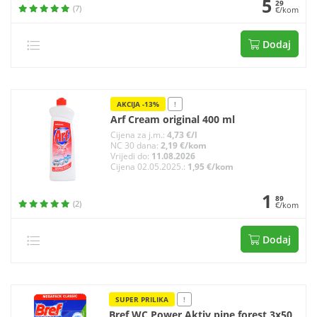
5
29
(7)
€/kom
Dodaj
AKCIJA -13%
!
Arf Cream original 400 ml
Cijena za j.m.:
4,73 €/l
NC 30 dana:
2,19 €/kom
Vrijedi do:
11.08.2026
Cijena 02.05.2025.:
1,95 €/kom
1
89
(2)
€/kom
Dodaj
SUPER PRILIKA
!
Bref WC Power Aktiv pine forest 3x50