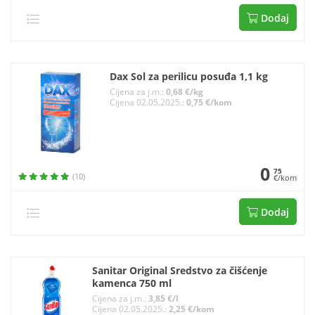
Dodaj
Dax Sol za perilicu posuđa 1,1 kg
Cijena za j.m.:
0,68 €/kg
Cijena 02.05.2025.:
0,75 €/kom
0
75
(10)
€/kom
Dodaj
Sanitar Original Sredstvo za čišćenje
kamenca 750 ml
Cijena za j.m.:
3,85 €/l
Cijena 02.05.2025.:
2,25 €/kom