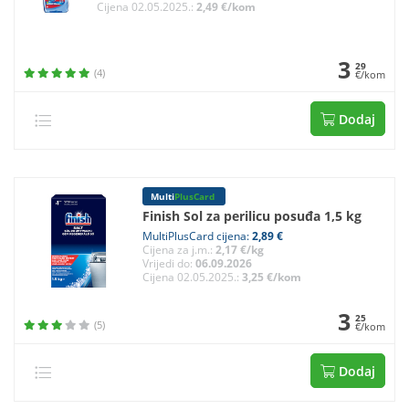
Cijena 02.05.2025.:
2,49 €/kom
3
29
(4)
€/kom
Dodaj
Multi
PlusCard
Finish Sol za perilicu posuđa 1,5 kg
MultiPlusCard cijena:
2,89 €
Cijena za j.m.:
2,17 €/kg
Vrijedi do:
06.09.2026
Cijena 02.05.2025.:
3,25 €/kom
3
25
(5)
€/kom
Dodaj