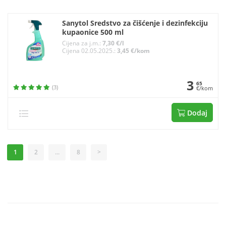
Sanytol Sredstvo za čišćenje i dezinfekciju
kupaonice 500 ml
Cijena za j.m.:
7,30 €/l
Cijena 02.05.2025.:
3,45 €/kom
3
65
(3)
€/kom
Dodaj
1
2
...
8
>