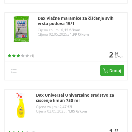
Dax Vlažne maramice za čišćenje svih
vrsta podova 15/1
Cijena za j.m.:
0,15 €/kom
Cijena 02.05.2025.:
1,99 €/kom
2
29
(4)
€/kom
Dodaj
Dax Universal Univerzalno sredstvo za
čišćenje limun 750 ml
Cijena za j.m.:
2,47 €/l
Cijena 02.05.2025.:
1,85 €/kom
1
85