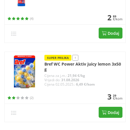
2
89
(4)
€/kom
Dodaj
SUPER PRILIKA
!
Bref WC Power Aktiv juicy lemon 3x50
g
Cijena za j.m.:
21,94 €/kg
Vrijedi do:
31.08.2026
Cijena 02.05.2025.:
6,49 €/kom
3
29
(2)
€/kom
Dodaj