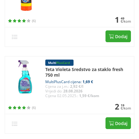
1
49
(6)
€/kom
Dodaj
Multi
PlusCard
Teta Violeta Sredstvo za staklo fresh
750 ml
MultiPlusCard cijena:
1,69 €
Cijena za j.m.:
2,92 €/l
Vrijedi do:
28.08.2026
Cijena 02.05.2025.:
1,59 €/kom
2
19
(6)
€/kom
Dodaj