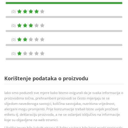
(0)
(0)
(0)
(0)
Korištenje podataka o proizvodu
Iako smo poduzeli sve mjere kako bismo osigurali da je svaka informacija o
proizvodima točna, prehrambeni proizvodi se često mijenjaju te se
slijedom navedenoga sastojci, količina sastojaka, nutritivna vrijednost,
alergeni mogu promjeniti. Prije konzumacije trebali biste uvijek pročitati
etiketu tj. deklaraciju proizvoda, a ne se oslanjati isključivo na informacije
koje su objavljene na web stranici.
Ukoliko imate bilo kakvih pitanja ili želite savjet o bilo kojoj marki proizvoda