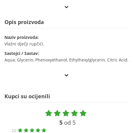
Opis proizvoda
Naziv proizvoda:
Vlažni dječji rupčići.
Sastojci / Sastav:
Aqua, Glycerin, Phenoxyethanol, Ethylhexylglycerin, Citric Acid.
Kupci su ocijenili
5
od 5
(2)