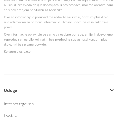
K Plus, ili proizvoda drugih dobavljača ili proizvođača, molimo obratite nam
se s povjerenjem na Službu za Korisnike.
Iako se informacije o proizvodima redovito ažuriraju, Konzum plus d.o.o.
nije odgovoran za netočne informacije. Ovo ne utječe na vaša zakonska
prava.
Ove informacije objavljuju se samo za osobne potrebe, a nije ih dozvoljeno
reproducirati na bilo koji način bez prethodne suglasnosti Konzum plus
d.o.o. niti bez pisane potvrde.
Konzum plus d.o.o.
Usluge
Internet trgovina
Dostava