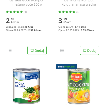
Garden Good Kompot
Del Monte Kompot
miješano voće 500 g
Koluti ananasa u soku
350 g
(1)
(4)
2
3
99
59
€/kom
€/kom
Cijena za j.m.:
5,98 €/kg
Cijena za j.m.:
6,41 €/kg
Cijena 02.05.2025.:
2,99 €/kom
Cijena 02.05.2025.:
3,59 €/kom
Dodaj
Dodaj
Multi
PlusCard