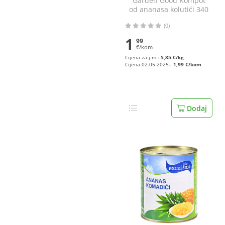
Garden Good Kompot
od ananasa kolutići 340
g
(0)
1
99
€/kom
Cijena za j.m.:
5,85 €/kg
Cijena 02.05.2025.:
1,99 €/kom
Dodaj