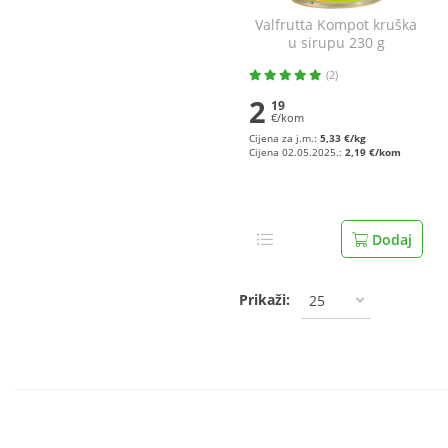
Valfrutta Kompot kruška
u sirupu 230 g
(2)
2
19
€/kom
Cijena za j.m.:
5,33 €/kg
Cijena 02.05.2025.:
2,19 €/kom
Dodaj
Prikaži:
25