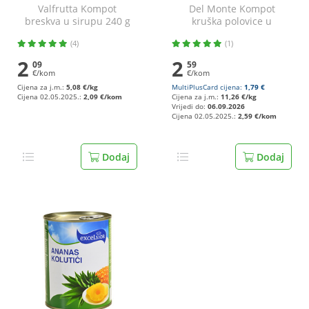
Valfrutta Kompot
Del Monte Kompot
breskva u sirupu 240 g
kruška polovice u
laganom sirupu 230 g
(4)
(1)
2
2
09
59
€/kom
€/kom
Cijena za j.m.:
5,08 €/kg
MultiPlusCard cijena:
1,79 €
Cijena 02.05.2025.:
2,09 €/kom
Cijena za j.m.:
11,26 €/kg
Vrijedi do:
06.09.2026
Cijena 02.05.2025.:
2,59 €/kom
Dodaj
Dodaj