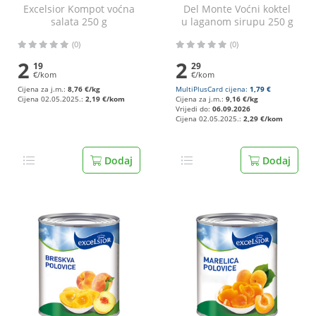
Excelsior Kompot voćna
Del Monte Voćni koktel
salata 250 g
u laganom sirupu 250 g
(0)
(0)
2
2
19
29
€/kom
€/kom
Cijena za j.m.:
8,76 €/kg
MultiPlusCard cijena:
1,79 €
Cijena 02.05.2025.:
2,19 €/kom
Cijena za j.m.:
9,16 €/kg
Vrijedi do:
06.09.2026
Cijena 02.05.2025.:
2,29 €/kom
Dodaj
Dodaj