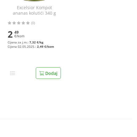
Excelsior Kompot
ananas kolutići 340 g
(0)
2
49
€/kom
Cijena za j.m.:
7,32 €/kg
Cijena 02.05.2025.:
2,49 €/kom
Dodaj