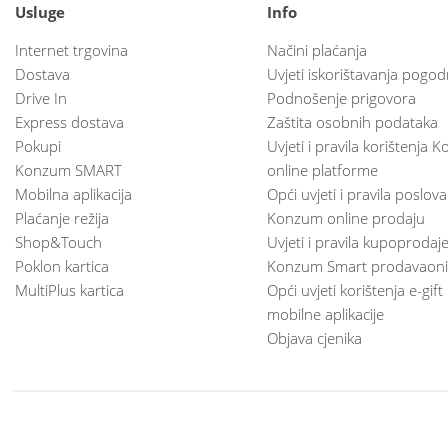
Usluge
Info
Internet trgovina
Načini plaćanja
Dostava
Uvjeti iskorištavanja pogod
Drive In
Podnošenje prigovora
Express dostava
Zaštita osobnih podataka
Pokupi
Uvjeti i pravila korištenja
Konzum SMART
online platforme
Mobilna aplikacija
Opći uvjeti i pravila poslov
Plaćanje režija
Konzum online prodaju
Shop&Touch
Uvjeti i pravila kupoprodaj
Poklon kartica
Konzum Smart prodavaoni
MultiPlus kartica
Opći uvjeti korištenja e-gift
mobilne aplikacije
Objava cjenika