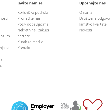
Javite nam se
Upoznajte nas
Korisnička podrška
O nama
nosti
Pronađite nas
Društvena odgovo
Poziv dobavljačima
Jamstvo kvalitete
Nekretnine i zakupi
Novosti
 Konzum
Karijere
Kutak za medije
anja za
Kontakt
e u
ci