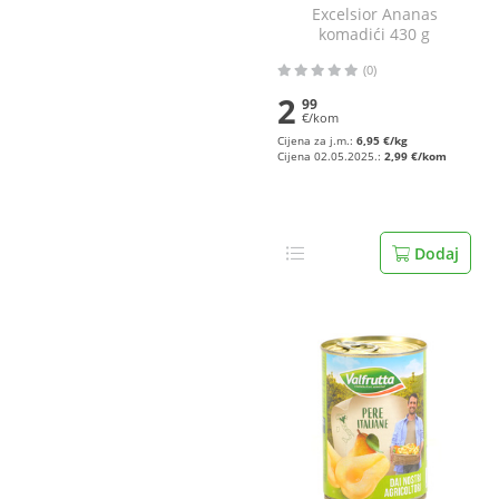
Excelsior Ananas
komadići 430 g
(0)
2
99
€/kom
Cijena za j.m.:
6,95 €/kg
Cijena 02.05.2025.:
2,99 €/kom
Dodaj