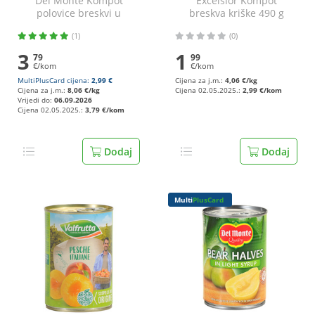
Del Monte Kompot
Excelsior Kompot
polovice breskvi u
breskva kriške 490 g
sirupu 470 g
(1)
(0)
3
1
79
99
€/kom
€/kom
MultiPlusCard cijena:
2,99 €
Cijena za j.m.:
4,06 €/kg
Cijena za j.m.:
8,06 €/kg
Cijena 02.05.2025.:
2,99 €/kom
Vrijedi do:
06.09.2026
Cijena 02.05.2025.:
3,79 €/kom
Dodaj
Dodaj
Multi
PlusCard