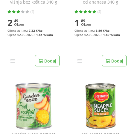
višnja bez koštica 340 g
od ananasa 340 g
(4)
(2)
2
1
49
89
€/kom
€/kom
Cijena za j.m.:
7,32 €/kg
Cijena za j.m.:
5,56 €/kg
Cijena 02.05.2025.:
1,85 €/kom
Cijena 02.05.2025.:
1,89 €/kom
Dodaj
Dodaj