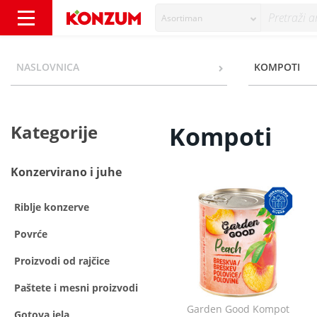
Asortiman
Kompoti - Kategorije - Konzum
NASLOVNICA
KOMPOTI
Kategorije
Kompoti
Konzervirano i juhe
Riblje konzerve
Povrće
Proizvodi od rajčice
Paštete i mesni proizvodi
Garden Good Kompot
Gotova jela