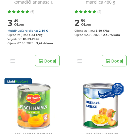
komadići ananasa u
marelica 480 g
soku 350 g
(6)
(2)
3
2
49
59
€/kom
€/kom
MultiPlusCard cijena:
2,89 €
Cijena za j.m.:
5,40 €/kg
Cijena za j.m.:
6,23 €/kg
Cijena 02.05.2025.:
2,59 €/kom
Vrijedi do:
06.09.2026
Cijena 02.05.2025.:
3,49 €/kom
Dodaj
Dodaj
Multi
PlusCard