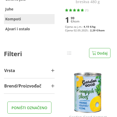
breskva 480 g
Juhe
(1)
1
99
Kompoti
€/kom
Cijena za j.m.:
4,15 €/kg
Ajvari i ostalo
Cijena 02.05.2025.:
2,29 €/kom
Filteri
Dodaj
Vrsta
Brend/Proizvođač
PONIŠTI OZNAČENO