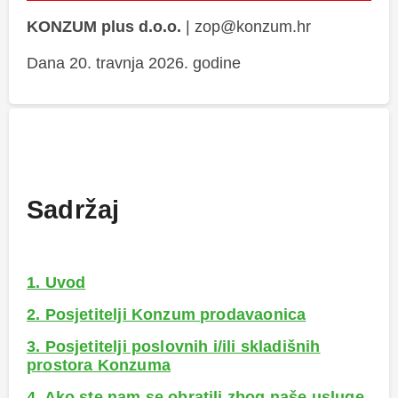
KONZUM plus d.o.o.
|
zop@konzum.hr
Dana 20. travnja 2026. godine
Sadržaj
1. Uvod
2. Posjetitelji Konzum prodavaonica
3. Posjetitelji poslovnih i/ili skladišnih
prostora Konzuma
4. Ako ste nam se obratili zbog naše usluge,