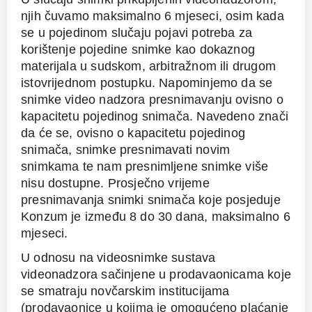
njih čuvamo maksimalno 6 mjeseci, osim kada
se u pojedinom slučaju pojavi potreba za
korištenje pojedine snimke kao dokaznog
materijala u sudskom, arbitražnom ili drugom
istovrijednom postupku. Napominjemo da se
snimke video nadzora presnimavanju ovisno o
kapacitetu pojedinog snimača. Navedeno znači
da će se, ovisno o kapacitetu pojedinog
snimača, snimke presnimavati novim
snimkama te nam presnimljene snimke više
nisu dostupne. Prosječno vrijeme
presnimavanja snimki snimača koje posjeduje
Konzum je između 8 do 30 dana, maksimalno 6
mjeseci.
U odnosu na videosnimke sustava
videonadzora sačinjene u prodavaonicama koje
se smatraju novčarskim institucijama
(prodavaonice u kojima je omogućeno plaćanje