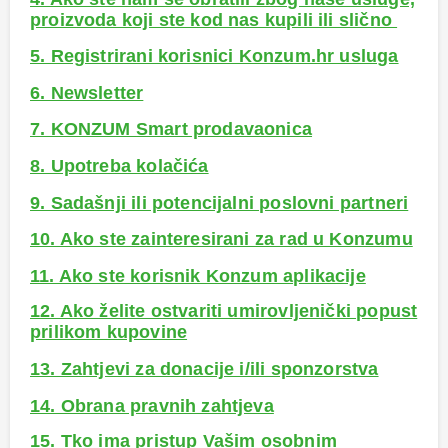
proizvoda koji ste kod nas kupili ili slično
5. Registrirani korisnici Konzum.hr usluga
6. Newsletter
7. KONZUM Smart prodavaonica
8. Upotreba kolačića
9. Sadašnji ili potencijalni poslovni partneri
10. Ako ste zainteresirani za rad u Konzumu
11. Ako ste korisnik Konzum aplikacije
12. Ako želite ostvariti umirovljenički popust
prilikom kupovine
13. Zahtjevi za donacije i/ili sponzorstva
14. Obrana pravnih zahtjeva
15. Tko ima pristup Vašim osobnim