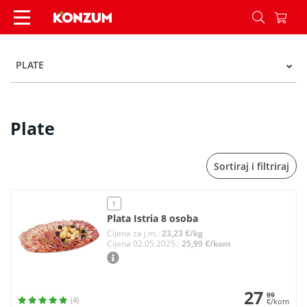
Plate - Kategorije - Konzum
PLATE
Plate
Sortiraj i filtriraj
!
Plata Istria 8 osoba
Cijena za j.m.:
23,23 €/kg
Cijena 02.05.2025.:
25,99 €/kom
27
99
(4)
€/kom