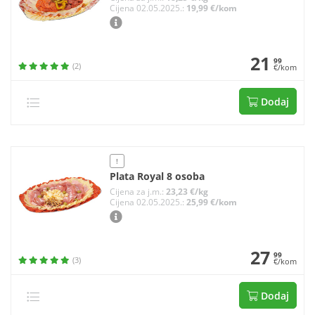
Cijena 02.05.2025.:
19,99 €/kom
21
99
(2)
€/kom
Dodaj
!
Plata Royal 8 osoba
Cijena za j.m.:
23,23 €/kg
Cijena 02.05.2025.:
25,99 €/kom
27
99
(3)
€/kom
Dodaj