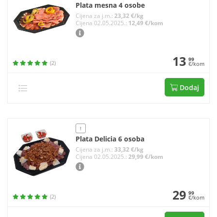
Plata mesna 4 osobe
Cijena za j.m.:
23,32 €/kg
Cijena 02.05.2025.:
12,49 €/kom
13
99
(2)
€/kom
Dodaj
!
Plata Delicia 6 osoba
Cijena za j.m.:
33,32 €/kg
Cijena 02.05.2025.:
29,99 €/kom
29
99
(2)
€/kom