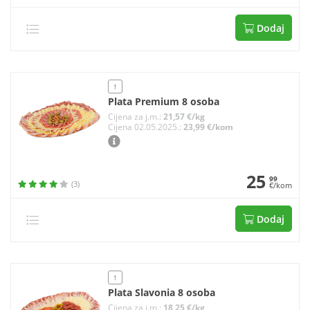
Dodaj
!
Plata Premium 8 osoba
Cijena za j.m.:
21,57 €/kg
Cijena 02.05.2025.:
23,99 €/kom
25
99
(3)
€/kom
Dodaj
!
Plata Slavonia 8 osoba
Cijena za j.m.:
18,25 €/kg