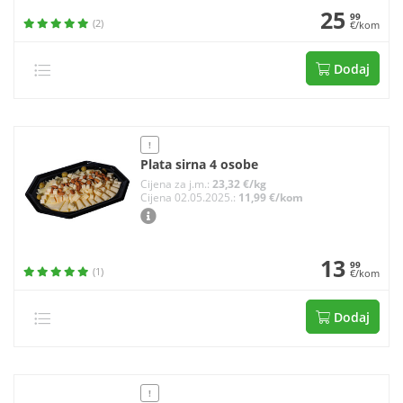
25
99
(2)
€/kom
Dodaj
!
Plata sirna 4 osobe
Cijena za j.m.:
23,32 €/kg
Cijena 02.05.2025.:
11,99 €/kom
13
99
(1)
€/kom
Dodaj
!