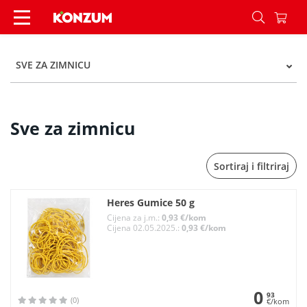
Sve za zimnicu - Kategorije - Konzum
SVE ZA ZIMNICU
Sve za zimnicu
Sortiraj i filtriraj
Heres Gumice 50 g
Cijena za j.m.:
0,93 €/kom
Cijena 02.05.2025.:
0,93 €/kom
0
93
(0)
€/kom