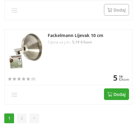
Dodaj
Fackelmann Lijevak 10 cm
Cijena za j.m.:
5,19 €/kom
5
19
(0)
€/kom
Dodaj
1
2
>