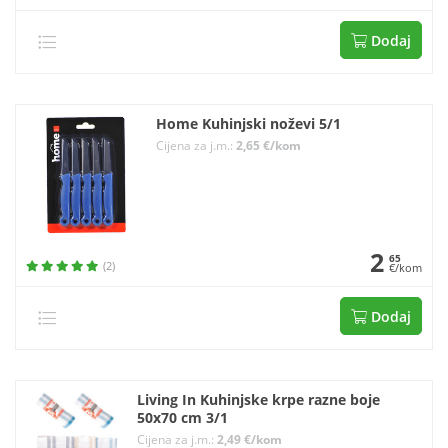
Dodaj
Home Kuhinjski noževi 5/1
Cijena za j.m.:
2,65 €/kom
2
65
(2)
€/kom
Dodaj
Living In Kuhinjske krpe razne boje
50x70 cm 3/1
Cijena za j.m.:
2,49 €/kom