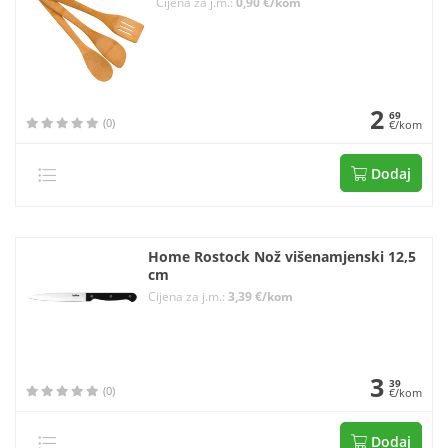
Cijena za j.m.:
0,90 €/kom
2
69
(0)
€/kom
Dodaj
Home Rostock Nož višenamjenski 12,5
cm
Cijena za j.m.:
3,39 €/kom
3
39
(0)
€/kom
Dodaj