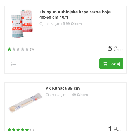
Living In Kuhinjske krpe razne boje
40x60 cm 10/1
Cijena za j.m.:
5,99 €/kom
5
99
(3)
€/kom
Dodaj
PK Kuhača 35 cm
Cijena za j.m.:
1,49 €/kom
1
49
(1)
€/kom