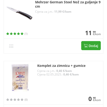
Mehrzer German Steel Nož za guljenje 9
cm
Cijena za j.m.:
11,99 €/kom
11
99
(1)
€/kom
Dodaj
Komplet za zimnicu + gumice
Cijena za j.m.:
0,46 €/kom
Cijena 02.05.2025.:
0,46 €/kom
0
46
(0)
€/kom