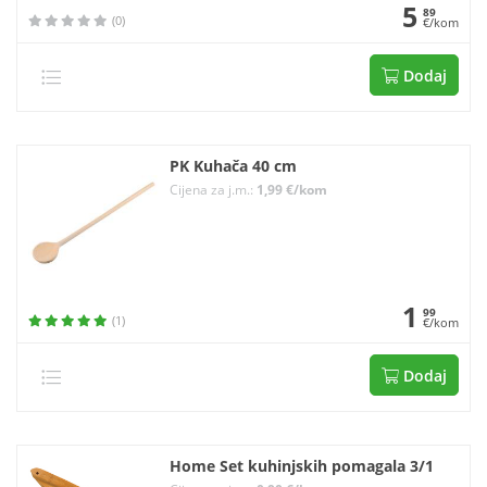
5
89
(0)
€/kom
Dodaj
PK Kuhača 40 cm
Cijena za j.m.:
1,99 €/kom
1
99
(1)
€/kom
Dodaj
Home Set kuhinjskih pomagala 3/1