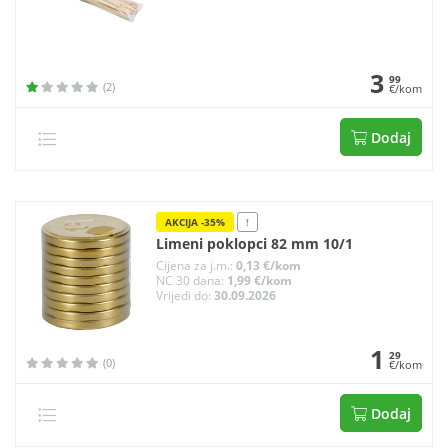
3
99
(2)
€/kom
Dodaj
AKCIJA -35%
!
Limeni poklopci 82 mm 10/1
Cijena za j.m.:
0,13 €/kom
NC 30 dana:
1,99 €/kom
Vrijedi do:
30.09.2026
1
29
(0)
€/kom
Dodaj