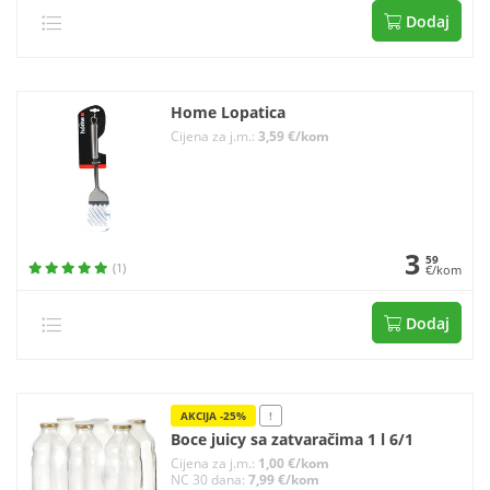
Dodaj
Home Lopatica
Cijena za j.m.:
3,59 €/kom
3
59
(1)
€/kom
Dodaj
AKCIJA -25%
!
Boce juicy sa zatvaračima 1 l 6/1
Cijena za j.m.:
1,00 €/kom
NC 30 dana:
7,99 €/kom