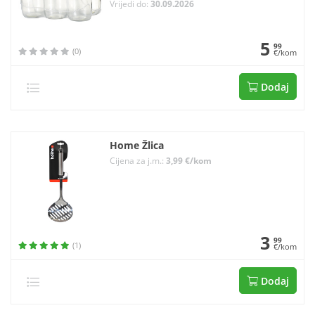
Vrijedi do:
30.09.2026
5
99
(0)
€/kom
Dodaj
Home Žlica
Cijena za j.m.:
3,99 €/kom
3
99
(1)
€/kom
Dodaj