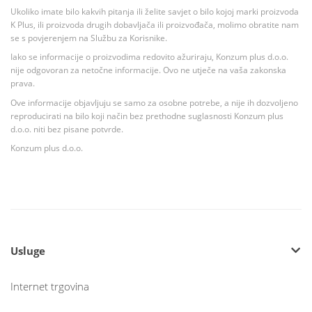
Ukoliko imate bilo kakvih pitanja ili želite savjet o bilo kojoj marki proizvoda
K Plus, ili proizvoda drugih dobavljača ili proizvođača, molimo obratite nam
se s povjerenjem na Službu za Korisnike.
Iako se informacije o proizvodima redovito ažuriraju, Konzum plus d.o.o.
nije odgovoran za netočne informacije. Ovo ne utječe na vaša zakonska
prava.
Ove informacije objavljuju se samo za osobne potrebe, a nije ih dozvoljeno
reproducirati na bilo koji način bez prethodne suglasnosti Konzum plus
d.o.o. niti bez pisane potvrde.
Konzum plus d.o.o.
Usluge
Internet trgovina