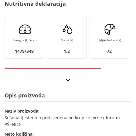
Nutritivna deklaracija
Energija (kJ/kcal)
Masti (g)
Ugljikohidrati (g)
1479/349
1,2
72
Opis proizvoda
Naziv proizvoda:
Sušena tjestenina proizvedena od krupice tvrde (durum)
PŠENICE.
Neto količina: