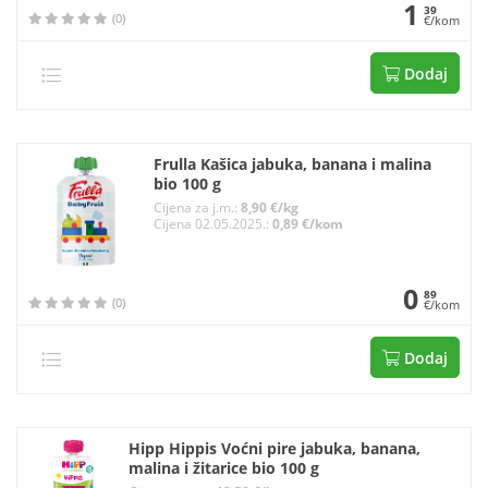
1
39
(0)
€/kom
Dodaj
Frulla Kašica jabuka, banana i malina
bio 100 g
Cijena za j.m.:
8,90 €/kg
Cijena 02.05.2025.:
0,89 €/kom
0
89
(0)
€/kom
Dodaj
Hipp Hippis Voćni pire jabuka, banana,
malina i žitarice bio 100 g