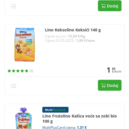
Dodaj
Lino Keksolino Keksići 140 g
Cijena za j.m.:
13,50 €/kg
Cijena 02.05.2025.:
1,89 €/kom
1
89
(2)
€/kom
Dodaj
Multi
PlusCard
Lino Frutolino Kašica voće sa zobi bio
100 g
MultiPlusCard cijena:
1,31 €