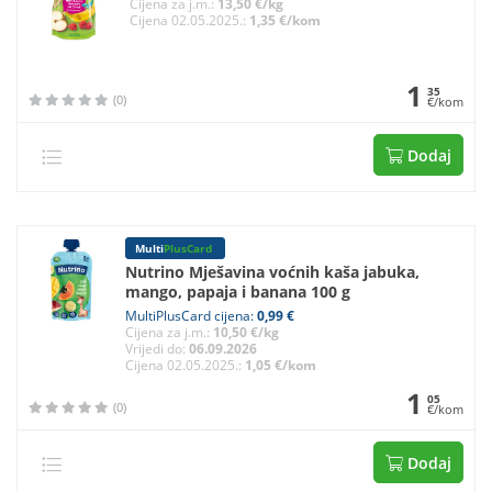
Cijena za j.m.:
13,50 €/kg
Cijena 02.05.2025.:
1,35 €/kom
1
35
(0)
€/kom
Dodaj
Multi
PlusCard
Nutrino Mješavina voćnih kaša jabuka,
mango, papaja i banana 100 g
MultiPlusCard cijena:
0,99 €
Cijena za j.m.:
10,50 €/kg
Vrijedi do:
06.09.2026
Cijena 02.05.2025.:
1,05 €/kom
1
05
(0)
€/kom
Dodaj