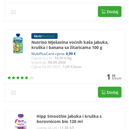
Dodaj
Multi
PlusCard
Nutrino Mješavina voćnih kaša jabuka,
kruška i banana sa žitaricama 100 g
MultiPlusCard cijena:
0,99 €
Cijena za j.m.:
10,50 €/kg
Vrijedi do:
06.09.2026
Cijena 02.05.2025.:
1,05 €/kom
1
05
(1)
€/kom
Dodaj
Hipp Smoothie jabuka i kruška s
borovnicom bio 120 ml
Cijena za j.m.:
11,58 €/l