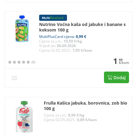
Multi
PlusCard
Nutrino Voćna kaša od jabuke i banane s
keksom 100 g
MultiPlusCard cijena:
0,99 €
Cijena za j.m.:
10,50 €/kg
Vrijedi do:
06.09.2026
Cijena 02.05.2025.:
1,05 €/kom
1
05
(0)
€/kom
Dodaj
Frulla Kašica jabuka, borovnica, zob bio
100 g
Cijena za j.m.:
8,90 €/kg
Cijena 02.05.2025.:
0,89 €/kom