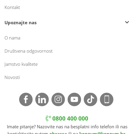
Kontakt
Upoznajte nas
O nama
Društvena odgovornost
Jamstvo kvalitete
Novosti
0800 400 000
Imate pitanje? Nazovite nas na besplatni info telefon ili nas
kontaktirajte putem
obrasca
ili na
konzum@konzum.hr
.