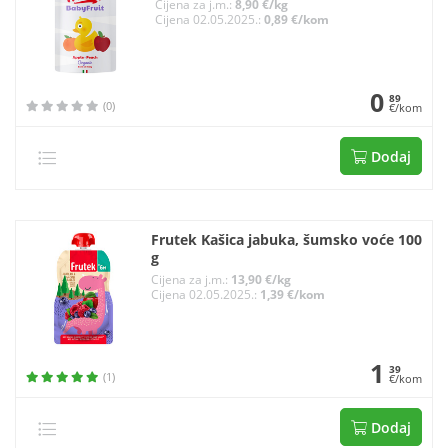
Cijena za j.m.:
8,90 €/kg
Cijena 02.05.2025.:
0,89 €/kom
0
89
(0)
€/kom
Dodaj
Frutek Kašica jabuka, šumsko voće 100
g
Cijena za j.m.:
13,90 €/kg
Cijena 02.05.2025.:
1,39 €/kom
1
39
(1)
€/kom
Dodaj