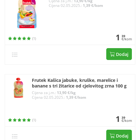
Cijena za j.m.:
13,90 €/kg
Cijena 02.05.2025.:
1,39 €/kom
1
39
(1)
€/kom
Dodaj
Frutek Kašica jabuke, kruške, marelice i
banane s tri žitarice od cjelovitog zrna 100 g
Cijena za j.m.:
13,90 €/kg
Cijena 02.05.2025.:
1,39 €/kom
1
39
(1)
€/kom
Dodaj