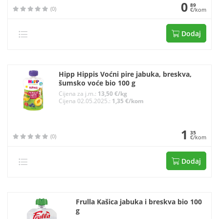
0
89
(0)
€/kom
Dodaj
Hipp Hippis Voćni pire jabuka, breskva,
šumsko voće bio 100 g
Cijena za j.m.:
13,50 €/kg
Cijena 02.05.2025.:
1,35 €/kom
1
35
(0)
€/kom
Dodaj
Frulla Kašica jabuka i breskva bio 100
g