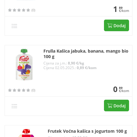
1
89
(0)
€/kom
Dodaj
Frulla Kašica jabuka, banana, mango bio
100 g
Cijena za j.m.:
8,90 €/kg
Cijena 02.05.2025.:
0,89 €/kom
0
89
(0)
€/kom
Dodaj
Frutek Voćna kašica s jogurtom 100 g