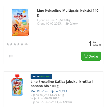
Lino Keksolino Multigrain keksići 140
g
Cijena za j.m.:
13,50 €/kg
Cijena 02.05.2025.:
1,89 €/kom
1
89
(0)
€/kom
Dodaj
Multi
PlusCard
Lino Frutolino Kašica jabuka, kruška i
banana bio 100 g
MultiPlusCard cijena:
1,31 €
Cijena za j.m.:
13,90 €/kg
Vrijedi do:
06.09.2026
Cijena 02.05.2025.:
1,39 €/kom