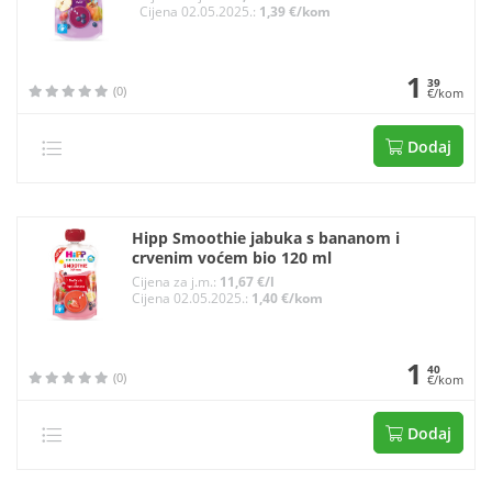
Cijena 02.05.2025.:
1,39 €/kom
1
39
(0)
€/kom
Dodaj
Hipp Smoothie jabuka s bananom i
crvenim voćem bio 120 ml
Cijena za j.m.:
11,67 €/l
Cijena 02.05.2025.:
1,40 €/kom
1
40
(0)
€/kom
Dodaj