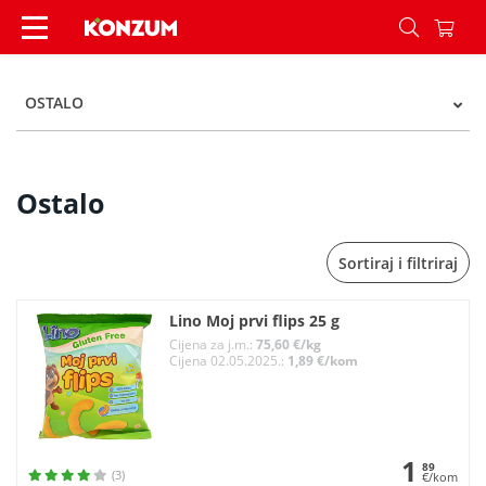
Ostalo - Kategorije - Konzum
OSTALO
Ostalo
Sortiraj i filtriraj
Lino Moj prvi flips 25 g
Cijena za j.m.:
75,60 €/kg
Cijena 02.05.2025.:
1,89 €/kom
1
89
(3)
€/kom