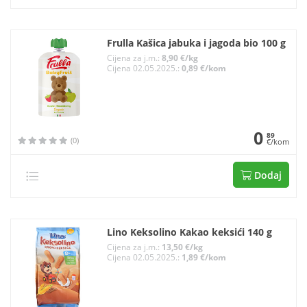
Frulla Kašica jabuka i jagoda bio 100 g
Cijena za j.m.:
8,90 €/kg
Cijena 02.05.2025.:
0,89 €/kom
0
89
(0)
€/kom
Dodaj
Lino Keksolino Kakao keksići 140 g
Cijena za j.m.:
13,50 €/kg
Cijena 02.05.2025.:
1,89 €/kom