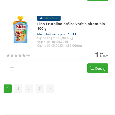
Multi
PlusCard
Lino Frutolino Kašica voće s pirom bio
100 g
MultiPlusCard cijena:
1,31 €
Cijena za j.m.:
13,90 €/kg
Vrijedi do:
06.09.2026
Cijena 02.05.2025.:
1,39 €/kom
1
39
(0)
€/kom
Dodaj
1
2
...
3
>