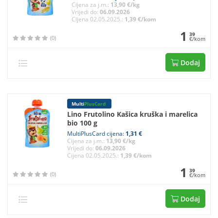
Cijena za j.m.:
13,90 €/kg
Vrijedi do:
06.09.2026
Cijena 02.05.2025.:
1,39 €/kom
1
39
(0)
€/kom
Dodaj
Multi
PlusCard
Lino Frutolino Kašica kruška i marelica
bio 100 g
MultiPlusCard cijena:
1,31 €
Cijena za j.m.:
13,90 €/kg
Vrijedi do:
06.09.2026
Cijena 02.05.2025.:
1,39 €/kom
1
39
(0)
€/kom
Dodaj