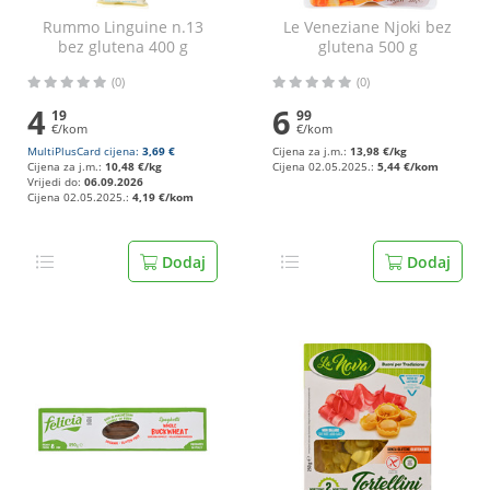
Rummo Linguine n.13
Le Veneziane Njoki bez
bez glutena 400 g
glutena 500 g
(0)
(0)
4
6
19
99
€/kom
€/kom
MultiPlusCard cijena:
3,69 €
Cijena za j.m.:
13,98 €/kg
Cijena za j.m.:
10,48 €/kg
Cijena 02.05.2025.:
5,44 €/kom
Vrijedi do:
06.09.2026
Cijena 02.05.2025.:
4,19 €/kom
Dodaj
Dodaj