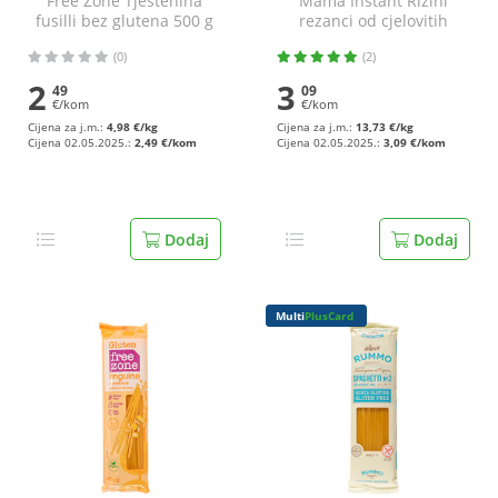
Free Zone Tjestenina
Mama Instant Rižini
fusilli bez glutena 500 g
rezanci od cjelovitih
žitarica 225 g
(0)
(2)
2
3
49
09
€/kom
€/kom
Cijena za j.m.:
4,98 €/kg
Cijena za j.m.:
13,73 €/kg
Cijena 02.05.2025.:
2,49 €/kom
Cijena 02.05.2025.:
3,09 €/kom
Dodaj
Dodaj
Multi
PlusCard