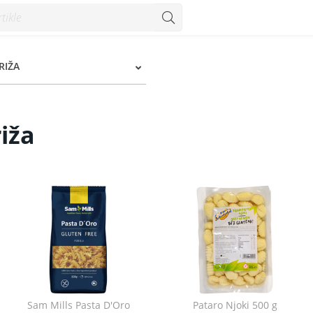
RIŽA
riža
Sam Mills Pasta D'Oro
Pataro Njoki 500 g