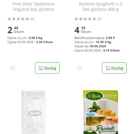
Free Zone Tjestenina
Rummo Spaghetti n.3
linguine bez glutena
bez glutena 400 g
500 g
(0)
(0)
2
4
49
19
€/kom
€/kom
Cijena za j.m.:
4,98 €/kg
MultiPlusCard cijena:
3,69 €
Cijena 02.05.2025.:
2,49 €/kom
Cijena za j.m.:
10,48 €/kg
Vrijedi do:
06.09.2026
Cijena 02.05.2025.:
4,19 €/kom
Dodaj
Dodaj