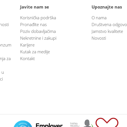
Javite nam se
Upoznajte nas
Korisnička podrška
O nama
nosti
Pronađite nas
Društvena odgovo
Poziv dobavljačima
Jamstvo kvalitete
Nekretnine i zakupi
Novosti
 Konzum
Karijere
Kutak za medije
anja za
Kontakt
e u
ci