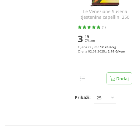
Le Veneziane Sušena
tjestenina capellini 250
g
(1)
3
19
€/kom
Cijena za j.m.:
12,76 €/kg
Cijena 02.05.2025.:
2,19 €/kom
Dodaj
Prikaži:
25