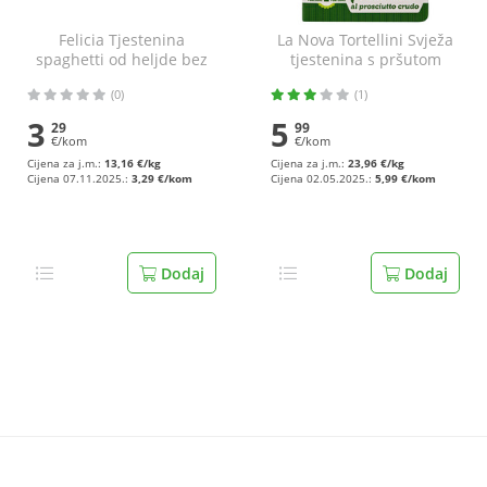
Felicia Tjestenina
La Nova Tortellini Svježa
spaghetti od heljde bez
tjestenina s pršutom
glutena 250 g
bez glutena 250 g
(0)
(1)
3
5
29
99
€/kom
€/kom
Cijena za j.m.:
13,16 €/kg
Cijena za j.m.:
23,96 €/kg
Cijena 07.11.2025.:
3,29 €/kom
Cijena 02.05.2025.:
5,99 €/kom
Dodaj
Dodaj