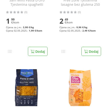
Sam Mills Pasta D'Oro
Free Zone Tjestenina
Tjestenina spaghetti
lasagne bez glutena 250
bez glutena 500 g
g
(0)
(0)
1
2
99
49
€/kom
€/kom
Cijena za j.m.:
3,98 €/kg
Cijena za j.m.:
9,96 €/kg
Cijena 02.05.2025.:
1,99 €/kom
Cijena 02.05.2025.:
2,49 €/kom
Dodaj
Dodaj