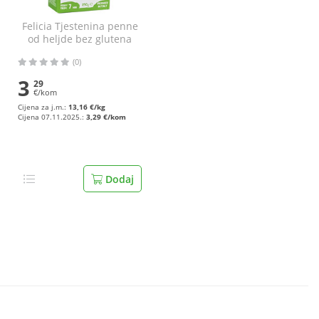
Felicia Tjestenina penne
od heljde bez glutena
250 g
(0)
3
29
€/kom
Cijena za j.m.:
13,16 €/kg
Cijena 07.11.2025.:
3,29 €/kom
Dodaj