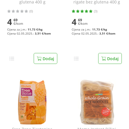
glutena 400 g
rigate bez glutena 400 g
(0)
(3)
4
4
69
69
€/kom
€/kom
Cijena za j.m.:
11,73 €/kg
Cijena za j.m.:
11,73 €/kg
Cijena 02.05.2025.:
3,51 €/kom
Cijena 02.05.2025.:
3,51 €/kom
Dodaj
Dodaj