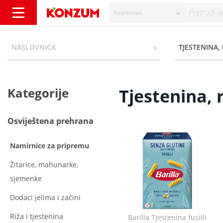
Asortiman
Tjestenina, riža - Kategorije - Konzum
NASLOVNICA
TJESTENINA, 
Kategorije
Tjestenina, 
Osviještena prehrana
Namirnice za pripremu
Žitarice, mahunarke,
sjemenke
Dodaci jelima i začini
Riža i tjestenina
Barilla Tjestenina fusilli