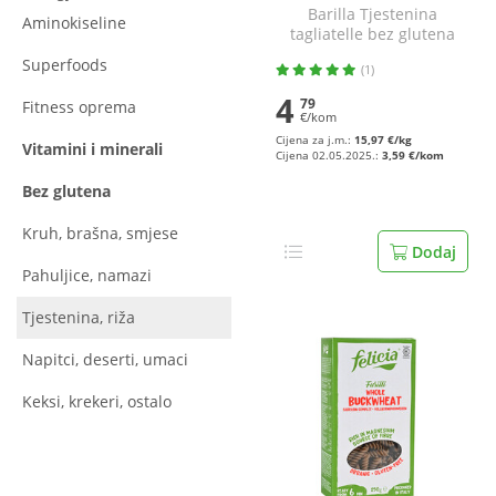
Barilla Tjestenina
Aminokiseline
tagliatelle bez glutena
300 g
Superfoods
(1)
4
79
Fitness oprema
€/kom
Cijena za j.m.:
15,97 €/kg
Vitamini i minerali
Cijena 02.05.2025.:
3,59 €/kom
Bez glutena
Kruh, brašna, smjese
Dodaj
Pahuljice, namazi
Tjestenina, riža
Napitci, deserti, umaci
Keksi, krekeri, ostalo