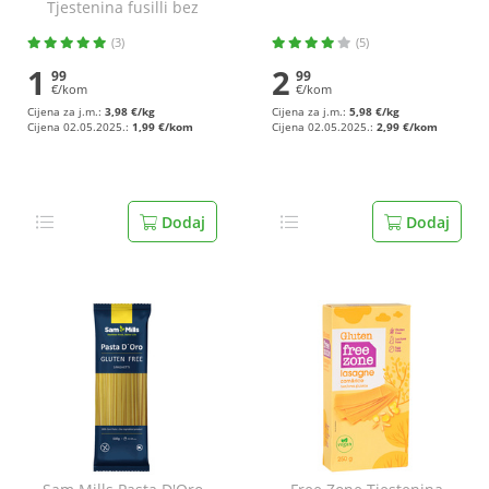
Tjestenina fusilli bez
glutena 500 g
(3)
(5)
1
2
99
99
€/kom
€/kom
Cijena za j.m.:
3,98 €/kg
Cijena za j.m.:
5,98 €/kg
Cijena 02.05.2025.:
1,99 €/kom
Cijena 02.05.2025.:
2,99 €/kom
Dodaj
Dodaj