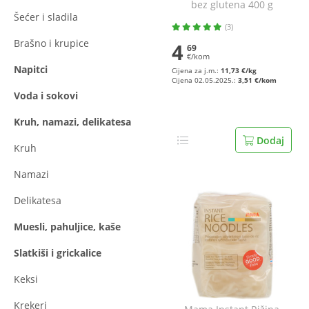
bez glutena 400 g
Šećer i sladila
(3)
Brašno i krupice
4
69
€/kom
Napitci
Cijena za j.m.:
11,73 €/kg
Cijena 02.05.2025.:
3,51 €/kom
Voda i sokovi
Kruh, namazi, delikatesa
Dodaj
Kruh
Namazi
Delikatesa
Muesli, pahuljice, kaše
Slatkiši i grickalice
Keksi
Krekeri