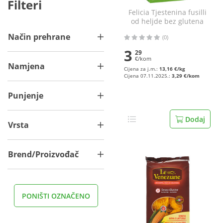
Filteri
Felicia Tjestenina fusilli
od heljde bez glutena
250 g
Način prehrane
(0)
3
29
€/kom
Namjena
Cijena za j.m.:
13,16 €/kg
Cijena 07.11.2025.:
3,29 €/kom
Punjenje
Dodaj
Vrsta
Brend/Proizvođač
PONIŠTI OZNAČENO