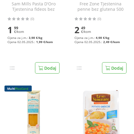
Sam Mills Pasta D'Oro
Free Zone Tjestenina
Tjestenina fideos bez
penne bez glutena 500
glutena 500 g
g
(0)
(0)
1
2
99
49
€/kom
€/kom
Cijena za j.m.:
3,98 €/kg
Cijena za j.m.:
4,98 €/kg
Cijena 02.05.2025.:
1,99 €/kom
Cijena 02.05.2025.:
2,49 €/kom
Dodaj
Dodaj
Multi
PlusCard