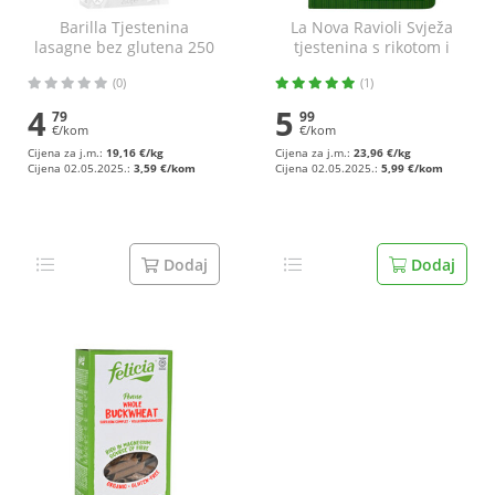
Barilla Tjestenina
La Nova Ravioli Svježa
lasagne bez glutena 250
tjestenina s rikotom i
g
špinatom bez glutena
(0)
(1)
250 g
4
5
79
99
€/kom
€/kom
Cijena za j.m.:
19,16 €/kg
Cijena za j.m.:
23,96 €/kg
Cijena 02.05.2025.:
3,59 €/kom
Cijena 02.05.2025.:
5,99 €/kom
Dodaj
Dodaj