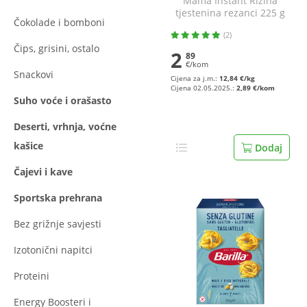
Mama Instant Rižina
tjestenina rezanci 225 g
Čokolade i bomboni
(2)
Čips, grisini, ostalo
2
89
€/kom
Snackovi
Cijena za j.m.:
12,84 €/kg
Cijena 02.05.2025.:
2,89 €/kom
Suho voće i orašasto
Deserti, vrhnja, voćne
kašice
Dodaj
Čajevi i kave
Sportska prehrana
Bez grižnje savjesti
Izotonični napitci
Proteini
Energy Boosteri i