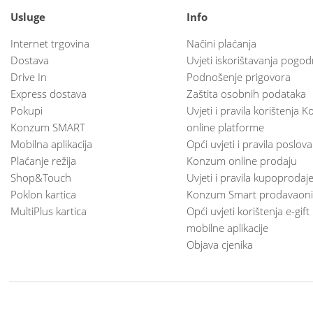
Usluge
Info
Internet trgovina
Načini plaćanja
Dostava
Uvjeti iskorištavanja pogod
Drive In
Podnošenje prigovora
Express dostava
Zaštita osobnih podataka
Pokupi
Uvjeti i pravila korištenja
Konzum SMART
online platforme
Mobilna aplikacija
Opći uvjeti i pravila poslov
Plaćanje režija
Konzum online prodaju
Shop&Touch
Uvjeti i pravila kupoprodaj
Poklon kartica
Konzum Smart prodavaoni
MultiPlus kartica
Opći uvjeti korištenja e-gift
mobilne aplikacije
Objava cjenika