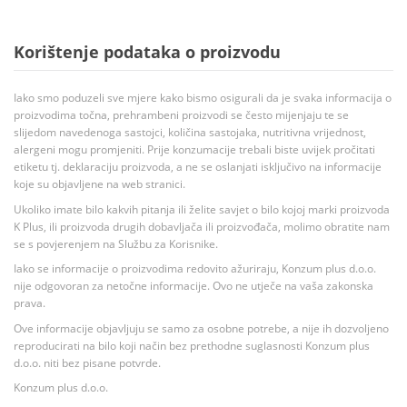
Korištenje podataka o proizvodu
Iako smo poduzeli sve mjere kako bismo osigurali da je svaka informacija o
proizvodima točna, prehrambeni proizvodi se često mijenjaju te se
slijedom navedenoga sastojci, količina sastojaka, nutritivna vrijednost,
alergeni mogu promjeniti. Prije konzumacije trebali biste uvijek pročitati
etiketu tj. deklaraciju proizvoda, a ne se oslanjati isključivo na informacije
koje su objavljene na web stranici.
Ukoliko imate bilo kakvih pitanja ili želite savjet o bilo kojoj marki proizvoda
K Plus, ili proizvoda drugih dobavljača ili proizvođača, molimo obratite nam
se s povjerenjem na Službu za Korisnike.
Iako se informacije o proizvodima redovito ažuriraju, Konzum plus d.o.o.
nije odgovoran za netočne informacije. Ovo ne utječe na vaša zakonska
prava.
Ove informacije objavljuju se samo za osobne potrebe, a nije ih dozvoljeno
reproducirati na bilo koji način bez prethodne suglasnosti Konzum plus
d.o.o. niti bez pisane potvrde.
Konzum plus d.o.o.