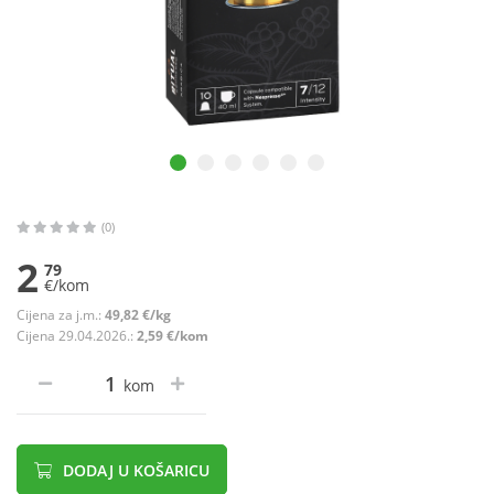
(0)
2
79
€/kom
Cijena za j.m.:
49,82 €/kg
Cijena 29.04.2026.:
2,59 €/kom
kom
DODAJ U KOŠARICU