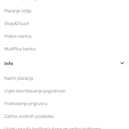
Plaćanje režija
Shop&Touch
Poklon kartica
MultiPlus kartica
Info
Načini plaćanja
Uvjeti iskorištavanja pogodnosti
Podnošenje prigovora
Zaštita osobnih podataka
Uvjeti i pravila korištenja Konzum online platforme