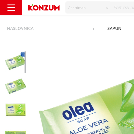
Asortiman
Olea Sapun aloe vera 100 g - Konzum
NASLOVNICA
SAPUNI