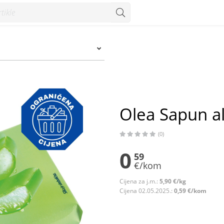
Olea Sapun al
(0)
0
59
€/kom
Cijena za j.m.:
5,90 €/kg
Cijena 02.05.2025.:
0,59 €/kom