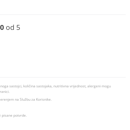
0
od 5
ga sastojci, količina sastojaka, nutritivna vrijednost, alergeni mogu
ranici.
ovjerenjem na Službu za Korisnike.
z pisane potvrde.