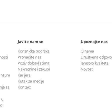
Javite nam se
Upoznajte nas
Korisnička podrška
O nama
nosti
Pronađite nas
Društvena odgovo
Poziv dobavljačima
Jamstvo kvalitete
Nekretnine i zakupi
Novosti
 Konzum
Karijere
Kutak za medije
anja za
Kontakt
e u
ci