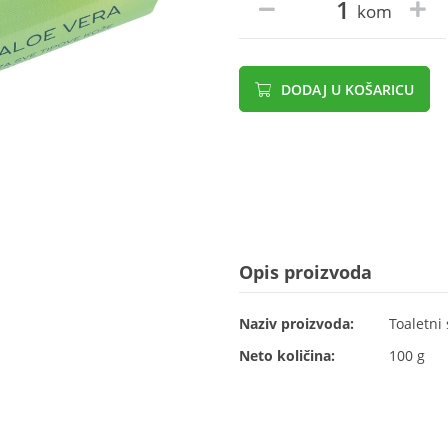
kom
DODAJ U KOŠARICU
Opis proizvoda
Naziv proizvoda:
Toaletni
Neto količina:
100 g