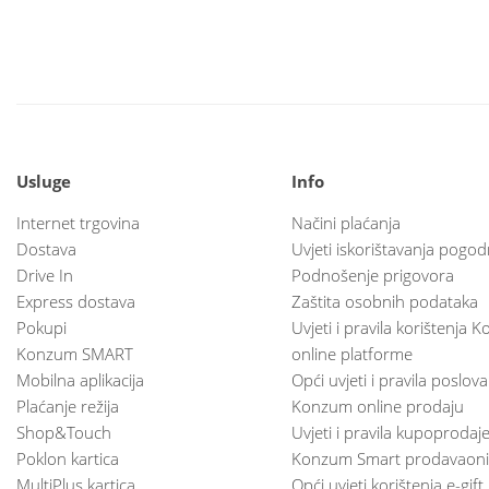
Usluge
Info
Internet trgovina
Načini plaćanja
Dostava
Uvjeti iskorištavanja pogod
Drive In
Podnošenje prigovora
Express dostava
Zaštita osobnih podataka
Pokupi
Uvjeti i pravila korištenja
Konzum SMART
online platforme
Mobilna aplikacija
Opći uvjeti i pravila poslov
Plaćanje režija
Konzum online prodaju
Shop&Touch
Uvjeti i pravila kupoprodaj
Poklon kartica
Konzum Smart prodavaoni
MultiPlus kartica
Opći uvjeti korištenja e-gift