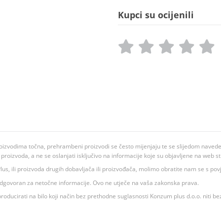
Kupci su ocijenili
oizvodima točna, prehrambeni proizvodi se često mijenjaju te se slijedom navedeno
ju proizvoda, a ne se oslanjati isključivo na informacije koje su objavljene na web st
 K Plus, ili proizvoda drugih dobavljača ili proizvođača, molimo obratite nam se s p
 odgovoran za netočne informacije. Ovo ne utječe na vaša zakonska prava.
roducirati na bilo koji način bez prethodne suglasnosti Konzum plus d.o.o. niti be