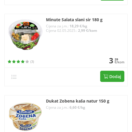
Minute Salata slani sir 180 g
Cijena za j.m.:
18,29 €/kg
Cijena 02.05.2025.:
2,99 €/kom
3
29
(3)
€/kom
Dodaj
Dukat Zobena kaša natur 150 g
Cijena za j.m.:
6,60 €/kg