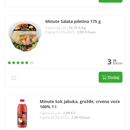
Minute Salata piletina 175 g
Cijena za j.m.:
18,79 €/kg
Cijena 02.05.2025.:
2,99 €/kom
3
29
(3)
€/kom
Dodaj
Minute Sok jabuka, grožđe, crveno voće
100% 1 l
Cijena za j.m.:
2,99 €/l
Cijena 02.05.2025.:
2,99 €/kom