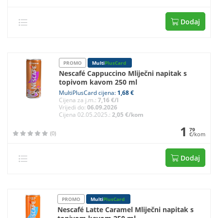
Dodaj
PROMO
Multi
PlusCard
Nescafé Cappuccino Mliječni napitak s
topivom kavom 250 ml
MultiPlusCard cijena:
1,68 €
Cijena za j.m.:
7,16 €/l
Vrijedi do:
06.09.2026
Cijena 02.05.2025.:
2,05 €/kom
1
79
(0)
€/kom
Dodaj
PROMO
Multi
PlusCard
Nescafé Latte Caramel Mliječni napitak s