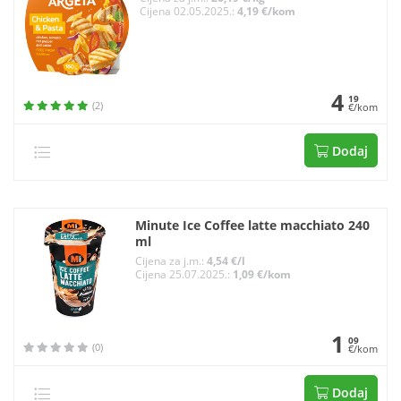
Cijena 02.05.2025.:
4,19 €/kom
4
19
(2)
€/kom
Dodaj
Minute Ice Coffee latte macchiato 240
ml
Cijena za j.m.:
4,54 €/l
Cijena 25.07.2025.:
1,09 €/kom
1
09
(0)
€/kom
Dodaj