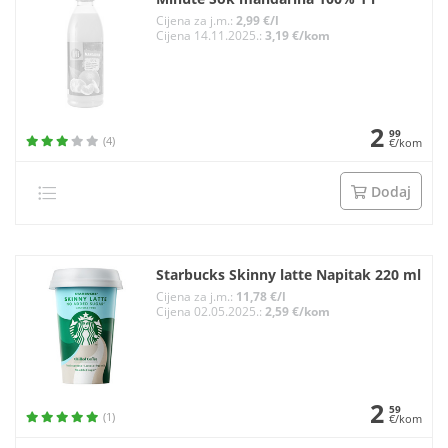
Cijena za j.m.:
2,99 €/l
Cijena 14.11.2025.:
3,19 €/kom
2
99
(4)
€/kom
Dodaj
Starbucks Skinny latte Napitak 220 ml
Cijena za j.m.:
11,78 €/l
Cijena 02.05.2025.:
2,59 €/kom
2
59
(1)
€/kom