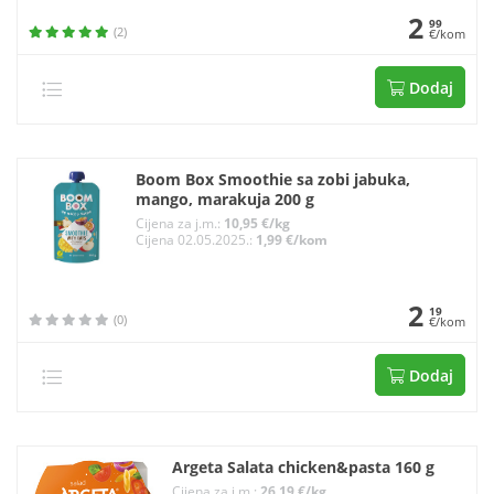
2
99
(2)
€/kom
Dodaj
Boom Box Smoothie sa zobi jabuka,
mango, marakuja 200 g
Cijena za j.m.:
10,95 €/kg
Cijena 02.05.2025.:
1,99 €/kom
2
19
(0)
€/kom
Dodaj
Argeta Salata chicken&pasta 160 g
Cijena za j.m.:
26,19 €/kg