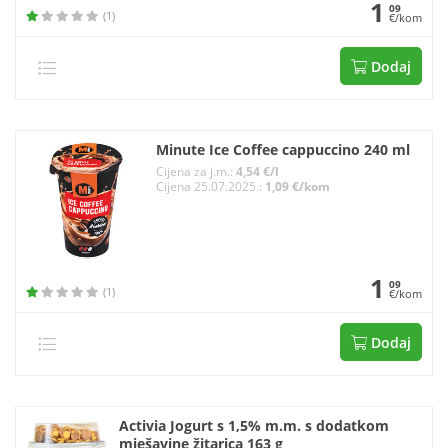
1
09
(1)
€/kom
Dodaj
Minute Ice Coffee cappuccino 240 ml
Cijena za j.m.:
4,54 €/l
Cijena 25.07.2025.:
1,09 €/kom
1
09
(1)
€/kom
Dodaj
Activia Jogurt s 1,5% m.m. s dodatkom
mješavine žitarica 163 g