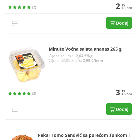
2
19
(2)
€/kom
Dodaj
Minute Voćna salata ananas 265 g
Cijena za j.m.:
12,04 €/kg
Cijena 02.05.2025.:
2,99 €/kom
3
19
(3)
€/kom
Dodaj
Pekar Tomo Sendvič sa purećom šunkom i