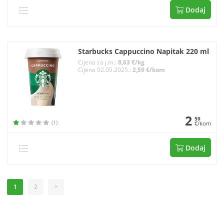
Dodaj
Starbucks Cappuccino Napitak 220 ml
Cijena za j.m.:
8,63 €/kg
Cijena 02.05.2025.:
2,59 €/kom
2
59
(1)
€/kom
Dodaj
1
2
>