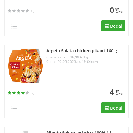
0
99
(0)
€/kom
Dodaj
Argeta Salata chicken pikant 160 g
Cijena za j.m.:
26,19 €/kg
Cijena 02.05.2025.:
4,19 €/kom
4
19
(2)
€/kom
Dodaj
Minute Sok mandarina 100% 1 l