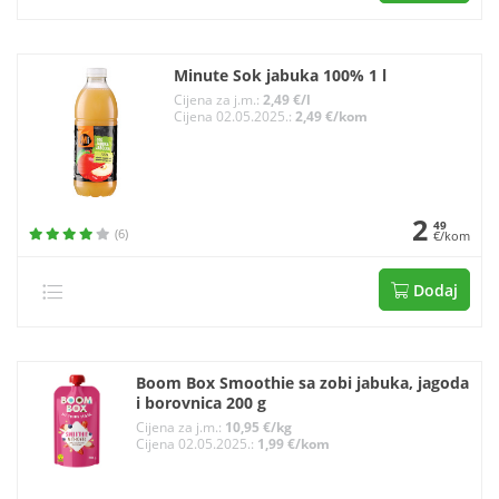
Minute Sok jabuka 100% 1 l
Cijena za j.m.:
2,49 €/l
Cijena 02.05.2025.:
2,49 €/kom
2
49
(6)
€/kom
Dodaj
Boom Box Smoothie sa zobi jabuka, jagoda
i borovnica 200 g
Cijena za j.m.:
10,95 €/kg
Cijena 02.05.2025.:
1,99 €/kom