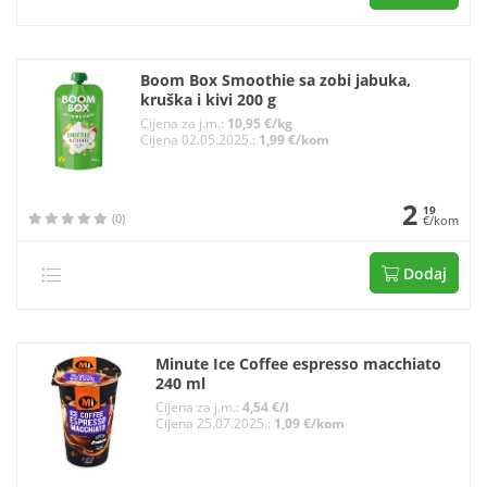
Boom Box Smoothie sa zobi jabuka,
kruška i kivi 200 g
Cijena za j.m.:
10,95 €/kg
Cijena 02.05.2025.:
1,99 €/kom
2
19
(0)
€/kom
Dodaj
Minute Ice Coffee espresso macchiato
240 ml
Cijena za j.m.:
4,54 €/l
Cijena 25.07.2025.:
1,09 €/kom