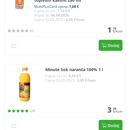
topivom kavom 250 ml
MultiPlusCard cijena:
1,68 €
Cijena za j.m.:
7,16 €/l
Vrijedi do:
06.09.2026
Cijena 02.05.2025.:
2,05 €/kom
1
79
(0)
€/kom
Dodaj
Minute Sok naranča 100% 1 l
Cijena za j.m.:
3,39 €/l
Cijena 02.05.2025.:
3,39 €/kom
3
39
(26)
€/kom
Dodaj