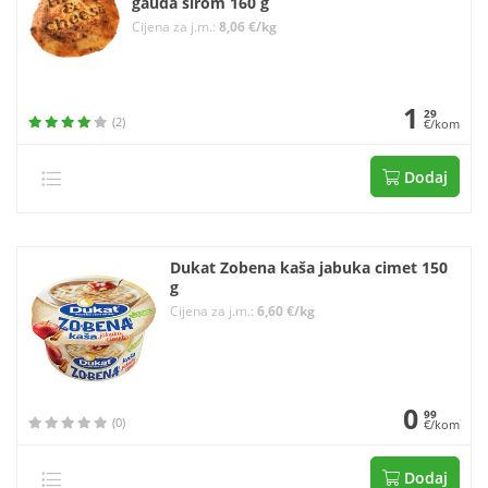
gauda sirom 160 g
Cijena za j.m.:
8,06 €/kg
1
29
(2)
€/kom
Dodaj
Dukat Zobena kaša jabuka cimet 150
g
Cijena za j.m.:
6,60 €/kg
0
99
(0)
€/kom
Dodaj