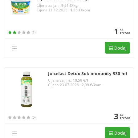
Cijena za j.m.:
9,51 €/kg
Cijena 11.12.2025.:
1,55 €/kom
1
55
(1)
€/kom
Dodaj
Juicefast Detox Sok immunity 330 ml
Cijena za j.m.:
10,58 €/l
Cijena 23.07.2025.:
2,99 €/kom
3
49
(0)
€/kom
Dodaj