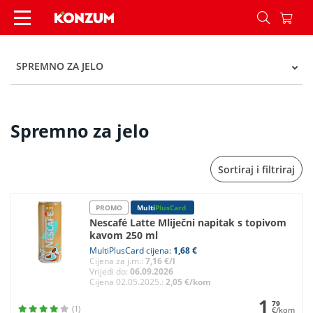
Spremno za jelo - Kategorije - Konzum
SPREMNO ZA JELO
Spremno za jelo
Sortiraj i filtriraj
PROMO
Multi
PlusCard
Nescafé Latte Mliječni napitak s topivom
kavom 250 ml
MultiPlusCard cijena:
1,68 €
Cijena za j.m.:
7,16 €/l
Vrijedi do:
06.09.2026
Cijena 02.05.2025.:
2,05 €/kom
1
79
(1)
€/kom