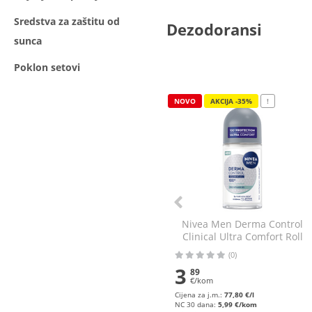
Sredstva za zaštitu od
Dezodoransi
sunca
Poklon setovi
NOVO
AKCIJA -35%
!
Nivea Men Derma Control
Clinical Ultra Comfort Roll
on 50 ml
(0)
3
89
€/kom
Cijena za j.m.:
77,80 €/l
NC 30 dana:
5,99 €/kom