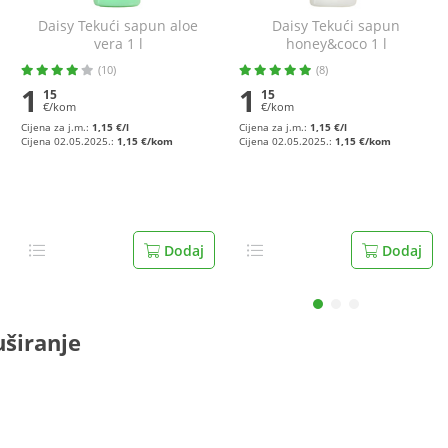
Daisy Tekući sapun aloe
Daisy Tekući sapun
vera 1 l
honey&coco 1 l
(10)
(8)
1
1
15
15
€/kom
€/kom
Cijena za j.m.:
1,15 €/l
Cijena za j.m.:
1,15 €/l
Cijena 02.05.2025.:
1,15 €/kom
Cijena 02.05.2025.:
1,15 €/kom
Dodaj
Dodaj
uširanje