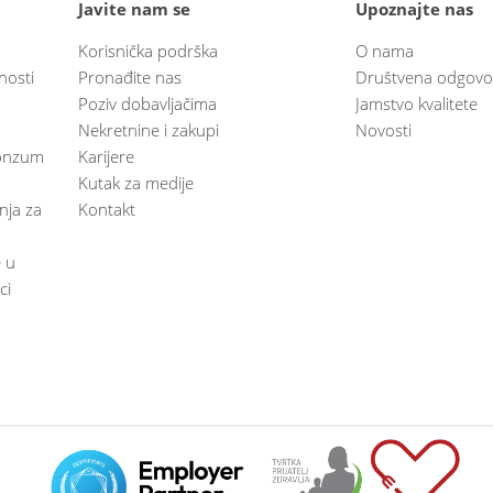
Javite nam se
Upoznajte nas
Korisnička podrška
O nama
nosti
Pronađite nas
Društvena odgovo
Poziv dobavljačima
Jamstvo kvalitete
Nekretnine i zakupi
Novosti
 Konzum
Karijere
Kutak za medije
anja za
Kontakt
e u
ci