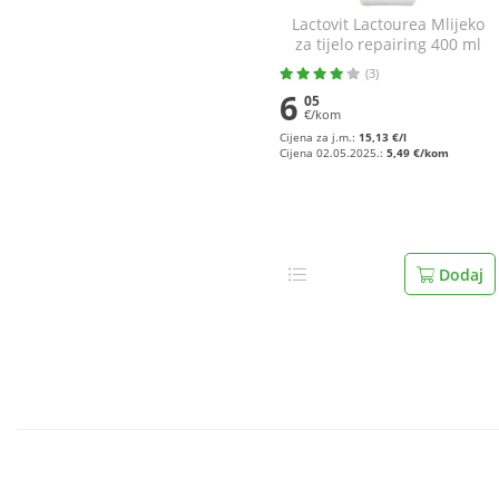
Lactovit Lactourea Mlijeko
za tijelo repairing 400 ml
(3)
6
05
€/kom
Cijena za j.m.:
15,13 €/l
Cijena 02.05.2025.:
5,49 €/kom
Dodaj