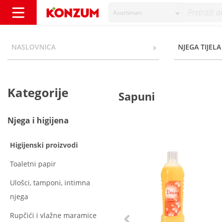
Asortiman
Njega tijela - Kategorije - Konzum
NASLOVNICA
NJEGA TIJELA
Kategorije
Sapuni
Njega i higijena
Higijenski proizvodi
Toaletni papir
Ulošci, tamponi, intimna
njega
Rupčići i vlažne maramice