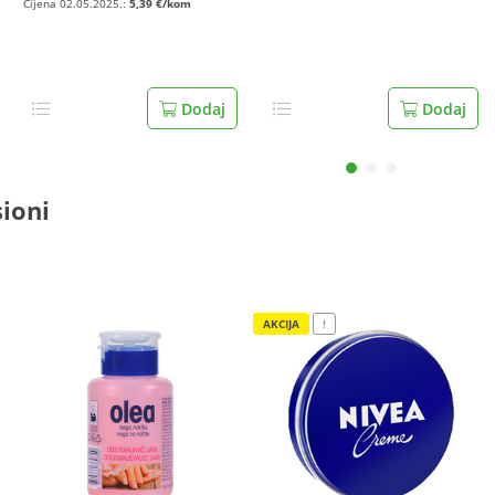
Cijena 02.05.2025.:
5,39 €/kom
Dodaj
Dodaj
sioni
AKCIJA
!