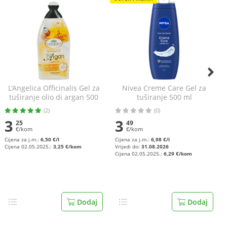
L'Angelica Officinalis Gel za
Nivea Creme Care Gel za
tuširanje olio di argan 500
tuširanje 500 ml
ml
(2)
(0)
3
3
25
49
€/kom
€/kom
Cijena za j.m.:
6,50 €/l
Cijena za j.m.:
6,98 €/l
Cijena 02.05.2025.:
3,25 €/kom
Vrijedi do:
31.08.2026
Cijena 02.05.2025.:
6,29 €/kom
Dodaj
Dodaj