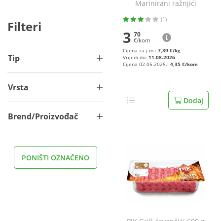
Marinirani ražnjići
(1)
Filteri
3
70
€/kom
Cijena za j.m.:
7,39 €/kg
Tip
Vrijedi do:
11.08.2026
Cijena 02.05.2025.:
4,35 €/kom
Vrsta
Dodaj
Brend/Proizvođač
PONIŠTI OZNAČENO