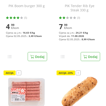
PIK Boom burger 300 g
PIK Tender Rib Eye
Steak 330 g
(5)
(3)
4
7
99
99
€/kom
€/kom
Cijena za j.m.:
16,63 €/kg
Cijena za j.m.:
24,21 €/kg
Cijena 02.05.2025.:
3,49 €/kom
Vrijedi do:
11.08.2026
Cijena 02.05.2025.:
8,99 €/kom
Dodaj
Dodaj
AKCIJA
!
AKCIJA -20%
!