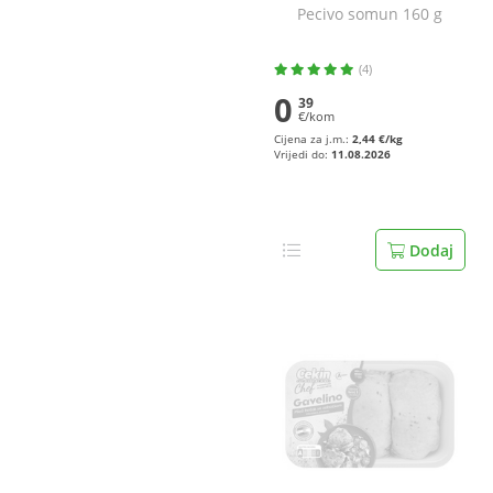
Pecivo somun 160 g
(4)
0
39
€/kom
Cijena za j.m.:
2,44 €/kg
Vrijedi do:
11.08.2026
Dodaj