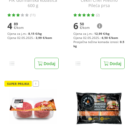
PIK Gurmanska kobasica
Cekin Chef Filetino
600 g
Pileća prsa
(11)
(2)
4
6
89
50
€/kom
€/kom
Cijena za j.m.:
8,15 €/kg
Cijena za j.m.:
12,99 €/kg
Cijena 02.05.2025.:
3,99 €/kom
Cijena 02.05.2025.:
6,50 €/kom
Prosječna težina komada iznosi:
0.5
kg
Dodaj
Dodaj
SUPER PRILIKA
!