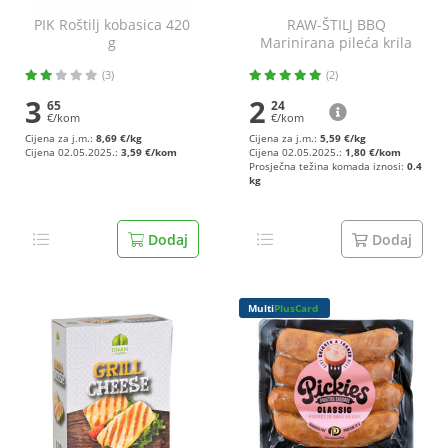
PIK Roštilj kobasica 420
RAW-ŠTILJ BBQ
g
Marinirana pileća krila
(3)
(2)
3
2
65
24
€/kom
€/kom
Cijena za j.m.:
8,69 €/kg
Cijena za j.m.:
5,59 €/kg
Cijena 02.05.2025.:
3,59 €/kom
Cijena 02.05.2025.:
1,80 €/kom
Prosječna težina komada iznosi:
0.4
kg
Dodaj
Dodaj
Multi
PlusCard