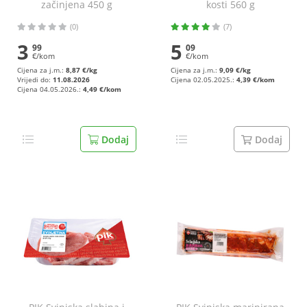
začinjena 450 g
kosti 560 g
(0)
(7)
3
5
99
09
€/kom
€/kom
Cijena za j.m.:
8,87 €/kg
Cijena za j.m.:
9,09 €/kg
Vrijedi do:
11.08.2026
Cijena 02.05.2025.:
4,39 €/kom
Cijena 04.05.2026.:
4,49 €/kom
Dodaj
Dodaj