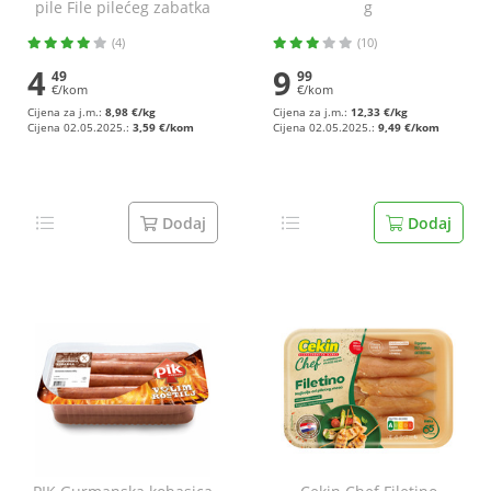
pile File pilećeg zabatka
g
500 g
(4)
(10)
4
9
49
99
€/kom
€/kom
Cijena za j.m.:
8,98 €/kg
Cijena za j.m.:
12,33 €/kg
Cijena 02.05.2025.:
3,59 €/kom
Cijena 02.05.2025.:
9,49 €/kom
Dodaj
Dodaj