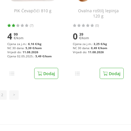
PIK Ćevapčići 810 g
Ovalna roštilj lepinja
120 g
(7)
(0)
4
0
99
39
€/kom
€/kom
Cijena za j.m.:
6,16 €/kg
Cijena za j.m.:
3,25 €/kg
NC 30 dana:
5,39 €/kom
NC 30 dana:
0,49 €/kom
Vrijedi do:
11.08.2026
Vrijedi do:
11.08.2026
Cijena 02.05.2025.:
5,49 €/kom
Dodaj
Dodaj
2
>