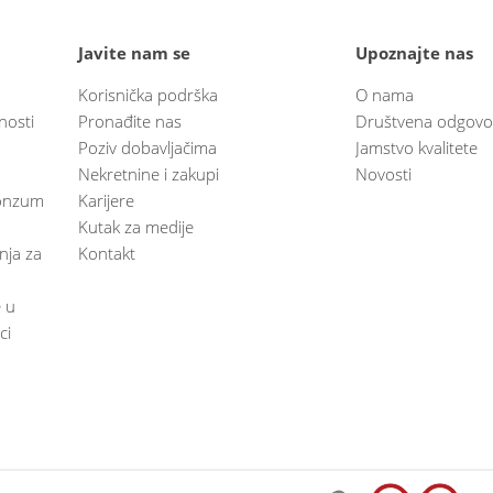
Javite nam se
Upoznajte nas
Korisnička podrška
O nama
nosti
Pronađite nas
Društvena odgovo
Poziv dobavljačima
Jamstvo kvalitete
Nekretnine i zakupi
Novosti
 Konzum
Karijere
Kutak za medije
anja za
Kontakt
e u
ci