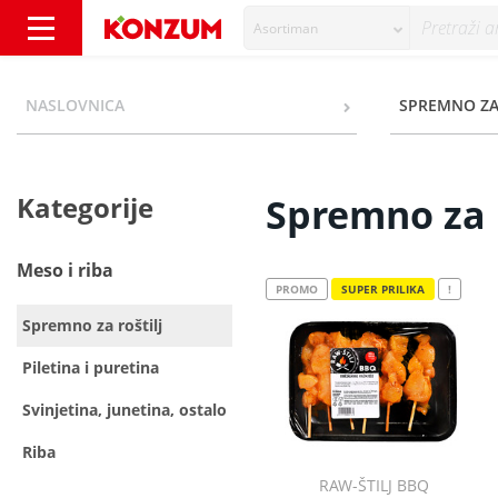
Asortiman
Spremno za roštilj - Kategorije - Konzum
NASLOVNICA
SPREMNO ZA
Kategorije
Spremno za r
Meso i riba
PROMO
SUPER PRILIKA
!
Spremno za roštilj
Piletina i puretina
Svinjetina, junetina, ostalo
Riba
RAW-ŠTILJ BBQ