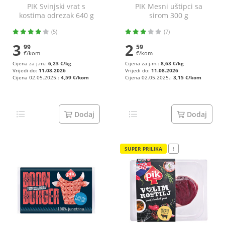
PIK Svinjski vrat s
PIK Mesni uštipci sa
kostima odrezak 640 g
sirom 300 g
(5)
(7)
3
2
99
59
€/kom
€/kom
Cijena za j.m.:
6,23 €/kg
Cijena za j.m.:
8,63 €/kg
Vrijedi do:
11.08.2026
Vrijedi do:
11.08.2026
Cijena 02.05.2025.:
4,59 €/kom
Cijena 02.05.2025.:
3,15 €/kom
Dodaj
Dodaj
SUPER PRILIKA
!