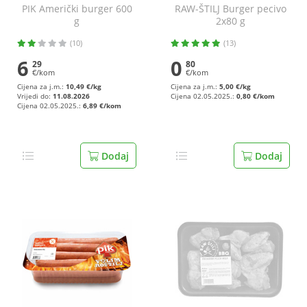
PIK Američki burger 600
RAW-ŠTILJ Burger pecivo
g
2x80 g
(10)
(13)
6
0
29
80
€/kom
€/kom
Cijena za j.m.:
10,49 €/kg
Cijena za j.m.:
5,00 €/kg
Vrijedi do:
11.08.2026
Cijena 02.05.2025.:
0,80 €/kom
Cijena 02.05.2025.:
6,89 €/kom
Dodaj
Dodaj