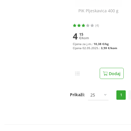
PIK Pljeskavica 400 g
(4)
4
15
€/kom
Cijena za j.m.:
10,38 €/kg
Cijena 02.05.2025.:
3,59 €/kom
Dodaj
Prikaži:
25
1