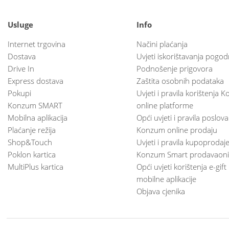
Usluge
Info
Internet trgovina
Načini plaćanja
Dostava
Uvjeti iskorištavanja pogod
Drive In
Podnošenje prigovora
Express dostava
Zaštita osobnih podataka
Pokupi
Uvjeti i pravila korištenja
Konzum SMART
online platforme
Mobilna aplikacija
Opći uvjeti i pravila poslov
Plaćanje režija
Konzum online prodaju
Shop&Touch
Uvjeti i pravila kupoprodaj
Poklon kartica
Konzum Smart prodavaoni
MultiPlus kartica
Opći uvjeti korištenja e-gift
mobilne aplikacije
Objava cjenika