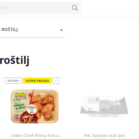
 ROŠTILJ
oštilj
PROMO
SUPER PRILIKA
!
Cekin Chef Pileća krilca
PIK Svinjski vrat bez