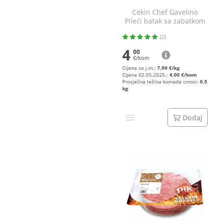
Cekin Chef Gavelino
Pileći batak sa zabatkom
otkošteni, s kožom
(2)
4
00
€/kom
Cijena za j.m.:
7,99 €/kg
Cijena 02.05.2025.:
4,00 €/kom
Prosječna težina komada iznosi:
0.5
kg
Dodaj