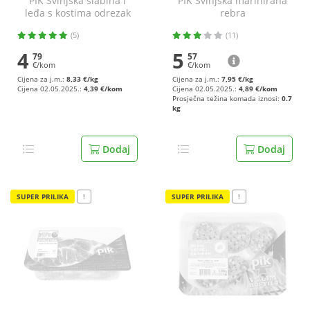
PIK Svinjska slabina i
PIK Svinjska marinirana
leđa s kostima odrezak
rebra
575 g
(5)
(11)
4
5
79
57
€/kom
€/kom
Cijena za j.m.:
8,33 €/kg
Cijena za j.m.:
7,95 €/kg
Cijena 02.05.2025.:
4,39 €/kom
Cijena 02.05.2025.:
4,89 €/kom
Prosječna težina komada iznosi:
0.7
kg
Dodaj
Dodaj
SUPER PRILIKA
!
SUPER PRILIKA
!