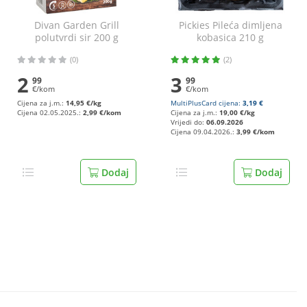
Divan Garden Grill
Pickies Pileća dimljena
polutvrdi sir 200 g
kobasica 210 g
(0)
(2)
2
3
99
99
€/kom
€/kom
Cijena za j.m.:
14,95 €/kg
MultiPlusCard cijena:
3,19 €
Cijena 02.05.2025.:
2,99 €/kom
Cijena za j.m.:
19,00 €/kg
Vrijedi do:
06.09.2026
Cijena 09.04.2026.:
3,99 €/kom
Dodaj
Dodaj