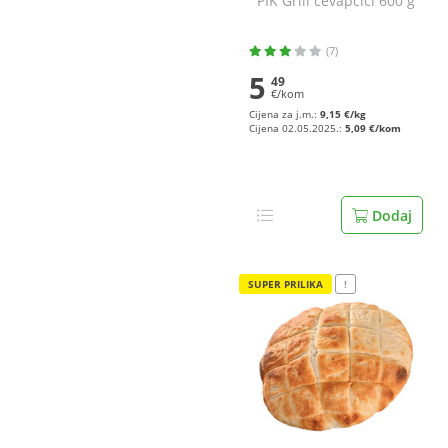
PIK Grill ćevapčići 600 g
(7)
5
49
€/kom
Cijena za j.m.:
9,15 €/kg
Cijena 02.05.2025.:
5,09 €/kom
Dodaj
SUPER PRILIKA
!