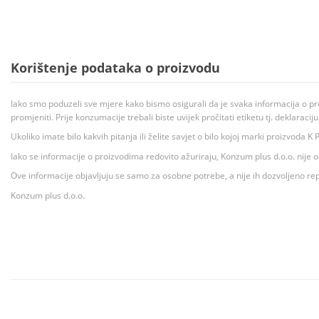
Korištenje podataka o proizvodu
Iako smo poduzeli sve mjere kako bismo osigurali da je svaka informacija o pr
promjeniti. Prije konzumacije trebali biste uvijek pročitati etiketu tj. deklaraci
Ukoliko imate bilo kakvih pitanja ili želite savjet o bilo kojoj marki proizvoda
Iako se informacije o proizvodima redovito ažuriraju, Konzum plus d.o.o. nije
Ove informacije objavljuju se samo za osobne potrebe, a nije ih dozvoljeno rep
Konzum plus d.o.o.