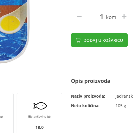
kom
DODAJ U KOŠARICU
Opis proizvoda
Naziv proizvoda:
Jadransk
Neto količina:
105 g
g)
Bjelančevine (g)
18,0