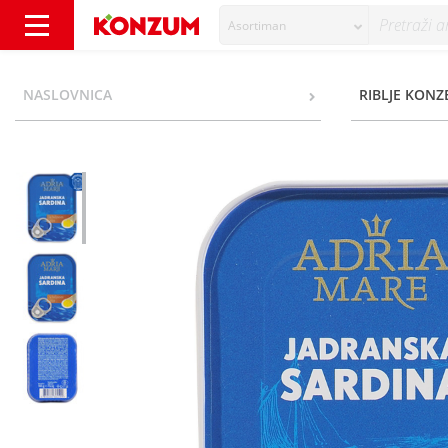
Asortiman
Adria Mare Jadranska sardina u biljnom ulju
NASLOVNICA
RIBLJE KONZ