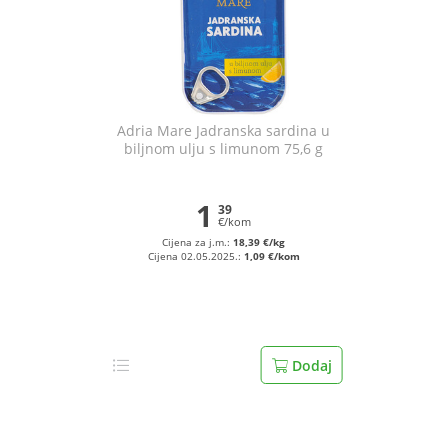
Adria Mare Jadranska sardina u
biljnom ulju s limunom 75,6 g
1
39
€/kom
Cijena za j.m.:
18,39 €/kg
Cijena 02.05.2025.:
1,09 €/kom
Dodaj