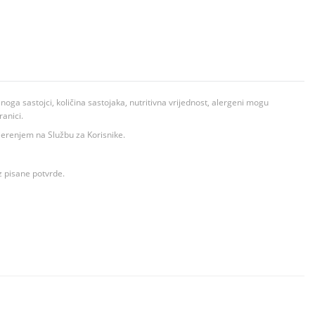
ga sastojci, količina sastojaka, nutritivna vrijednost, alergeni mogu
ranici.
ovjerenjem na Službu za Korisnike.
z pisane potvrde.