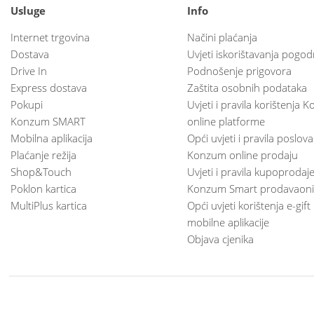
Usluge
Info
Internet trgovina
Načini plaćanja
Dostava
Uvjeti iskorištavanja pogod
Drive In
Podnošenje prigovora
Express dostava
Zaštita osobnih podataka
Pokupi
Uvjeti i pravila korištenja
Konzum SMART
online platforme
Mobilna aplikacija
Opći uvjeti i pravila poslov
Plaćanje režija
Konzum online prodaju
Shop&Touch
Uvjeti i pravila kupoprodaj
Poklon kartica
Konzum Smart prodavaoni
MultiPlus kartica
Opći uvjeti korištenja e-gift
mobilne aplikacije
Objava cjenika