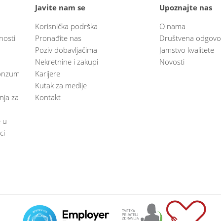
Javite nam se
Upoznajte nas
Korisnička podrška
O nama
nosti
Pronađite nas
Društvena odgovo
Poziv dobavljačima
Jamstvo kvalitete
Nekretnine i zakupi
Novosti
 Konzum
Karijere
Kutak za medije
anja za
Kontakt
e u
ci