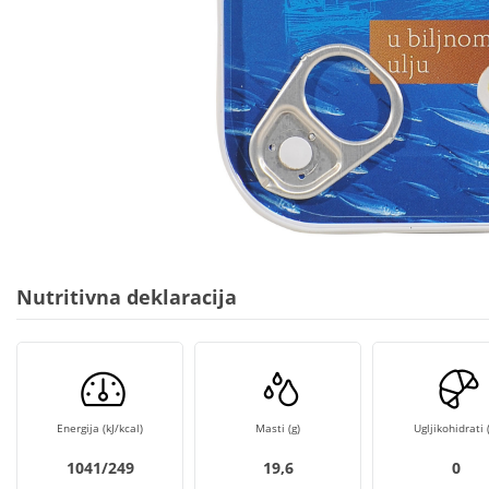
Nutritivna deklaracija
Energija (kJ/kcal)
Masti (g)
Ugljikohidrati (
1041/249
19,6
0