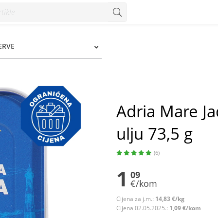
 73,5 g - Konzum
ERVE
Adria Mare Ja
ulju 73,5 g
(6)
1
09
€/kom
Cijena za j.m.:
14,83 €/kg
Cijena 02.05.2025.:
1,09 €/kom