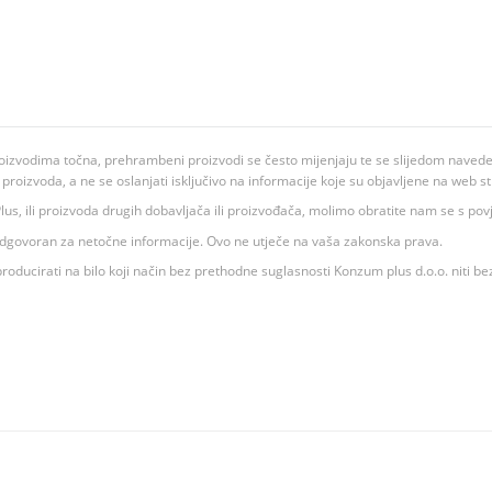
oizvodima točna, prehrambeni proizvodi se često mijenjaju te se slijedom navedeno
ju proizvoda, a ne se oslanjati isključivo na informacije koje su objavljene na web st
 K Plus, ili proizvoda drugih dobavljača ili proizvođača, molimo obratite nam se s p
 odgovoran za netočne informacije. Ovo ne utječe na vaša zakonska prava.
roducirati na bilo koji način bez prethodne suglasnosti Konzum plus d.o.o. niti be