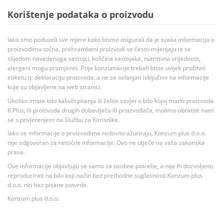
Korištenje podataka o proizvodu
Iako smo poduzeli sve mjere kako bismo osigurali da je svaka informacija o
proizvodima točna, prehrambeni proizvodi se često mijenjaju te se
slijedom navedenoga sastojci, količina sastojaka, nutritivna vrijednost,
alergeni mogu promjeniti. Prije konzumacije trebali biste uvijek pročitati
etiketu tj. deklaraciju proizvoda, a ne se oslanjati isključivo na informacije
koje su objavljene na web stranici.
Ukoliko imate bilo kakvih pitanja ili želite savjet o bilo kojoj marki proizvoda
K Plus, ili proizvoda drugih dobavljača ili proizvođača, molimo obratite nam
se s povjerenjem na Službu za Korisnike.
Iako se informacije o proizvodima redovito ažuriraju, Konzum plus d.o.o.
nije odgovoran za netočne informacije. Ovo ne utječe na vaša zakonska
prava.
Ove informacije objavljuju se samo za osobne potrebe, a nije ih dozvoljeno
reproducirati na bilo koji način bez prethodne suglasnosti Konzum plus
d.o.o. niti bez pisane potvrde.
Konzum plus d.o.o.