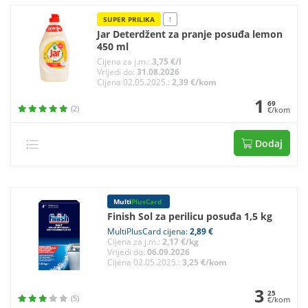
SUPER PRILIKA
!
Jar Deterdžent za pranje posuđa lemon
450 ml
Cijena za j.m.:
3,75 €/l
Vrijedi do:
31.08.2026
Cijena 02.05.2025.:
2,39 €/kom
1
69
(2)
€/kom
Dodaj
Multi
PlusCard
Finish Sol za perilicu posuđa 1,5 kg
MultiPlusCard cijena:
2,89 €
Cijena za j.m.:
2,17 €/kg
Vrijedi do:
06.09.2026
Cijena 02.05.2025.:
3,25 €/kom
3
25
(5)
€/kom