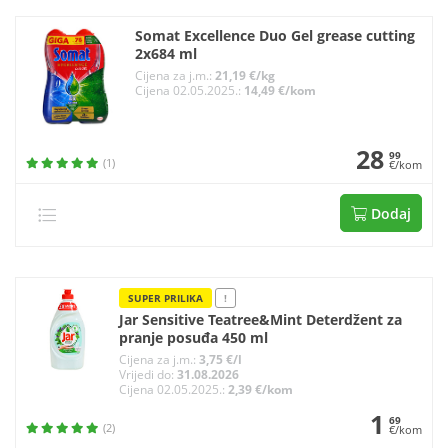
Somat Excellence Duo Gel grease cutting
2x684 ml
Cijena za j.m.:
21,19 €/kg
Cijena 02.05.2025.:
14,49 €/kom
28
99
(1)
€/kom
Dodaj
SUPER PRILIKA
!
Jar Sensitive Teatree&Mint Deterdžent za
pranje posuđa 450 ml
Cijena za j.m.:
3,75 €/l
Vrijedi do:
31.08.2026
Cijena 02.05.2025.:
2,39 €/kom
1
69
(2)
€/kom