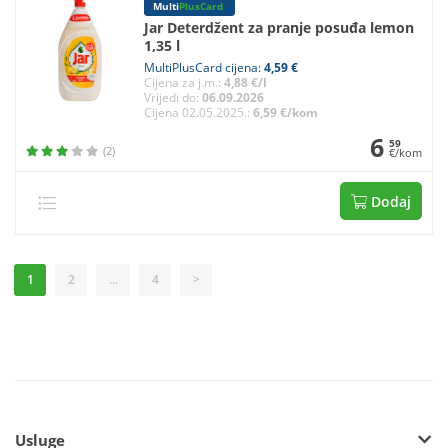
Multi
PlusCard
Jar Deterdžent za pranje posuđa lemon
1,35 l
MultiPlusCard cijena:
4,59 €
Cijena za j.m.:
4,88 €/l
Vrijedi do:
06.09.2026
Cijena 02.05.2025.:
6,59 €/kom
6
59
(2)
€/kom
Dodaj
1
2
...
4
>
Usluge