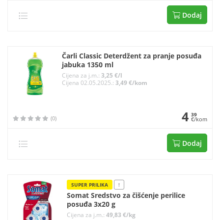
Dodaj
Čarli Classic Deterdžent za pranje posuđa
jabuka 1350 ml
Cijena za j.m.:
3,25 €/l
Cijena 02.05.2025.:
3,49 €/kom
4
39
(0)
€/kom
Dodaj
SUPER PRILIKA
!
Somat Sredstvo za čišćenje perilice
posuđa 3x20 g
Cijena za j.m.:
49,83 €/kg