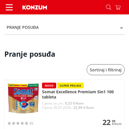
Pranje posuđa - Kategorije - Konzum
PRANJE POSUĐA
Pranje posuđa
Sortiraj i filtriraj
NOVO
SUPER PRILIKA
Somat Excellence Premium 5in1 100
tableta
Cijena za j.m.:
0,23 €/kom
Cijena 28.07.2026.:
22,99 €/kom
22
99
(0)
€/kom