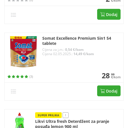
€/kom
Dodaj
Somat Excellence Premium 5in1 54
tablete
Cijena za j.m.:
0,54 €/kom
Cijena 02.05.2025.:
14,49 €/kom
28
99
(3)
€/kom
Dodaj
SUPER PRILIKA
!
Likvi Ultra fresh Deterdžent za pranje
posuđa lemon 900 ml