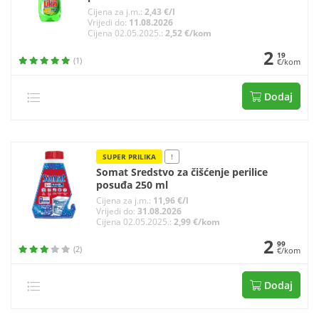
Cijena za j.m.:
2,43 €/l
Vrijedi do:
11.08.2026
Cijena 02.05.2025.:
2,52 €/kom
2
19
(1)
€/kom
Dodaj
SUPER PRILIKA
!
Somat Sredstvo za čišćenje perilice
posuđa 250 ml
Cijena za j.m.:
11,96 €/l
Vrijedi do:
31.08.2026
Cijena 02.05.2025.:
2,99 €/kom
2
99
(2)
€/kom
Dodaj