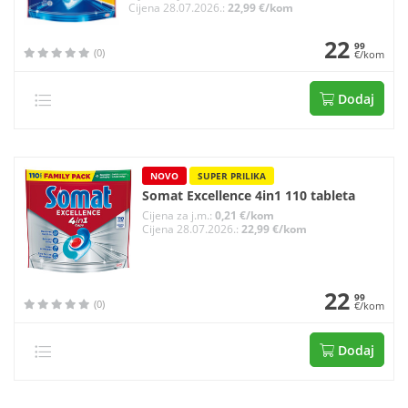
Cijena 28.07.2026.:
22,99 €/kom
22
99
(0)
€/kom
Dodaj
NOVO
SUPER PRILIKA
Somat Excellence 4in1 110 tableta
Cijena za j.m.:
0,21 €/kom
Cijena 28.07.2026.:
22,99 €/kom
22
99
(0)
€/kom
Dodaj