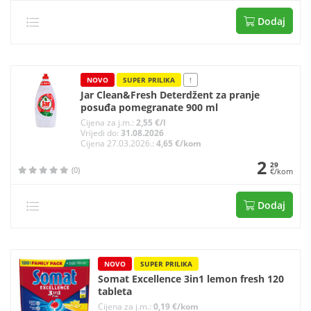
Dodaj
NOVO
SUPER PRILIKA
!
Jar Clean&Fresh Deterdžent za pranje
posuđa pomegranate 900 ml
Cijena za j.m.:
2,55 €/l
Vrijedi do:
31.08.2026
Cijena 27.03.2026.:
4,65 €/kom
2
29
(0)
€/kom
Dodaj
NOVO
SUPER PRILIKA
Somat Excellence 3in1 lemon fresh 120
tableta
Cijena za j.m.:
0,19 €/kom