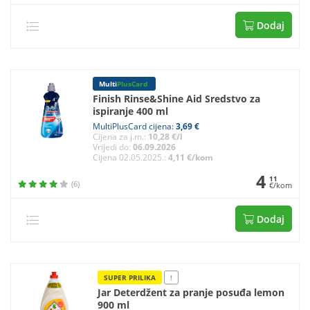
Dodaj
Multi
PlusCard
Finish Rinse&Shine Aid Sredstvo za
ispiranje 400 ml
MultiPlusCard cijena:
3,69 €
Cijena za j.m.:
10,28 €/l
Vrijedi do:
06.09.2026
Cijena 02.05.2025.:
4,11 €/kom
4
11
(6)
€/kom
Dodaj
SUPER PRILIKA
!
Jar Deterdžent za pranje posuđa lemon
900 ml