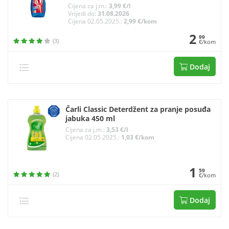
Cijena za j.m.:
3,99 €/l
Vrijedi do:
31.08.2026
Cijena 02.05.2025.:
2,99 €/kom
2
99
(3)
€/kom
Dodaj
Čarli Classic Deterdžent za pranje posuđa
jabuka 450 ml
Cijena za j.m.:
3,53 €/l
Cijena 02.05.2025.:
1,03 €/kom
1
59
(2)
€/kom
Dodaj