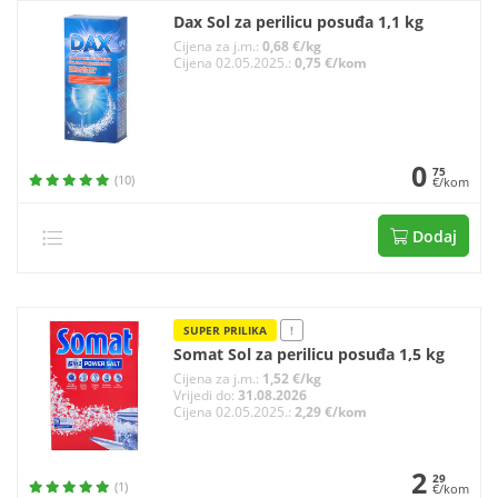
Dax Sol za perilicu posuđa 1,1 kg
Cijena za j.m.:
0,68 €/kg
Cijena 02.05.2025.:
0,75 €/kom
0
75
(10)
€/kom
Dodaj
SUPER PRILIKA
!
Somat Sol za perilicu posuđa 1,5 kg
Cijena za j.m.:
1,52 €/kg
Vrijedi do:
31.08.2026
Cijena 02.05.2025.:
2,29 €/kom
2
29
(1)
€/kom