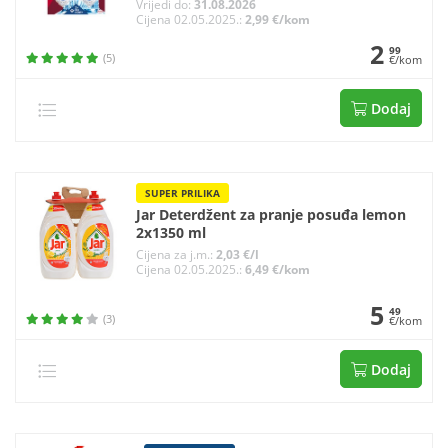
Vrijedi do:
31.08.2026
Cijena 02.05.2025.:
2,99 €/kom
2
99
(5)
€/kom
Dodaj
SUPER PRILIKA
Jar Deterdžent za pranje posuđa lemon
2x1350 ml
Cijena za j.m.:
2,03 €/l
Cijena 02.05.2025.:
6,49 €/kom
5
49
(3)
€/kom
Dodaj