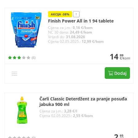
AKCIJA -38%
!
Finish Power All in 1 94 tablete
Cijena za j.m.:
0,16 €/kom
NC 30 dana:
24,49 €/kom
Vrijedi do:
31.08.2026
Cijena 02.05.2025.:
12,99 €/kom
14
99
(6)
€/kom
Dodaj
Čarli Classic Deterdžent za pranje posuđa
jabuka 900 ml
Cijena za j.m.:
3,28 €/l
Cijena 02.05.2025.:
2,55 €/kom
2
95
(0)