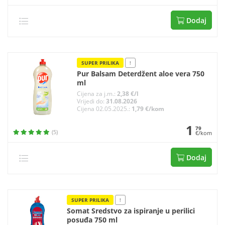
Dodaj
SUPER PRILIKA
!
Pur Balsam Deterdžent aloe vera 750
ml
Cijena za j.m.:
2,38 €/l
Vrijedi do:
31.08.2026
Cijena 02.05.2025.:
1,79 €/kom
1
79
(5)
€/kom
Dodaj
SUPER PRILIKA
!
Somat Sredstvo za ispiranje u perilici
posuđa 750 ml