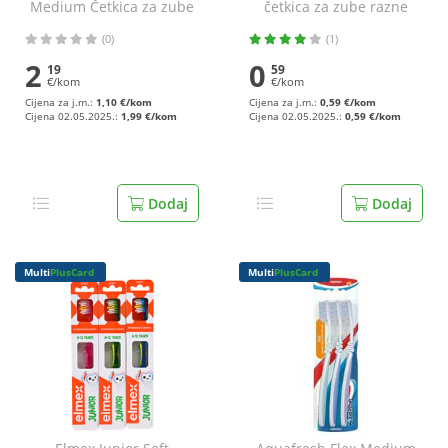
Medium Četkica za zube
četkica za zube razne
razne boje 2/1
boje
(0)
(1)
2
0
19
59
€/kom
€/kom
Cijena za j.m.:
1,10 €/kom
Cijena za j.m.:
0,59 €/kom
Cijena 02.05.2025.:
1,99 €/kom
Cijena 02.05.2025.:
0,59 €/kom
Dodaj
Dodaj
Multi
PlusCard
Multi
PlusCard