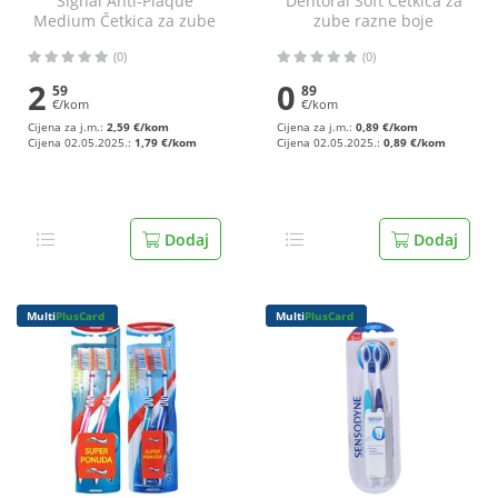
Signal Anti-Plaque
Dentoral Soft Četkica za
Medium Četkica za zube
zube razne boje
1+1 gratis
(0)
(0)
2
0
59
89
€/kom
€/kom
Cijena za j.m.:
2,59 €/kom
Cijena za j.m.:
0,89 €/kom
Cijena 02.05.2025.:
1,79 €/kom
Cijena 02.05.2025.:
0,89 €/kom
Dodaj
Dodaj
Multi
PlusCard
Multi
PlusCard