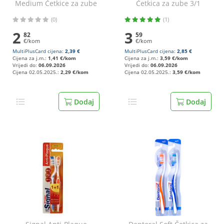
Medium Četkice za zube
Četkica za zube 3/1
razne boje 2/1
(0)
(1)
2
3
82
59
€/kom
€/kom
MultiPlusCard cijena:
2,39 €
MultiPlusCard cijena:
2,85 €
Cijena za j.m.:
1,41 €/kom
Cijena za j.m.:
3,59 €/kom
Vrijedi do:
06.09.2026
Vrijedi do:
06.09.2026
Cijena 02.05.2025.:
2,29 €/kom
Cijena 02.05.2025.:
3,59 €/kom
Dodaj
Dodaj