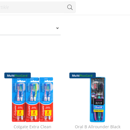
Multi
PlusCard
Multi
PlusCard
Colgate Extra Clean
Oral B Allrounder Black