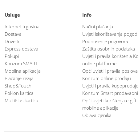
Usluge
Info
Internet trgovina
Načini plaćanja
Dostava
Uvjeti iskorištavanja pogod
Drive In
Podnošenje prigovora
Express dostava
Zaštita osobnih podataka
Pokupi
Uvjeti i pravila korištenja
Konzum SMART
online platforme
Mobilna aplikacija
Opći uvjeti i pravila poslov
Plaćanje režija
Konzum online prodaju
Shop&Touch
Uvjeti i pravila kupoprodaj
Poklon kartica
Konzum Smart prodavaoni
MultiPlus kartica
Opći uvjeti korištenja e-gift
mobilne aplikacije
Objava cjenika