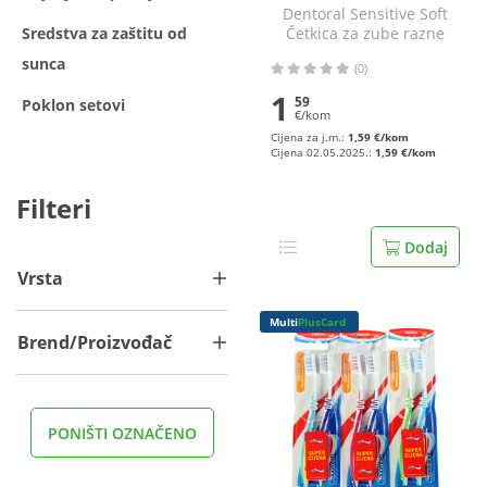
Dentoral Sensitive Soft
Sredstva za zaštitu od
Četkica za zube razne
boje
sunca
(0)
1
59
Poklon setovi
€/kom
Cijena za j.m.:
1,59 €/kom
Cijena 02.05.2025.:
1,59 €/kom
Filteri
Dodaj
Vrsta
Multi
PlusCard
Brend/Proizvođač
PONIŠTI OZNAČENO