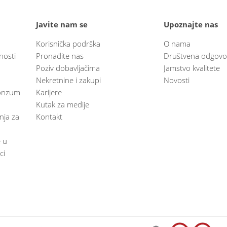
Javite nam se
Upoznajte nas
Korisnička podrška
O nama
nosti
Pronađite nas
Društvena odgovo
Poziv dobavljačima
Jamstvo kvalitete
Nekretnine i zakupi
Novosti
 Konzum
Karijere
Kutak za medije
anja za
Kontakt
e u
ci