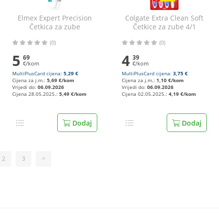
Elmex Expert Precision
Colgate Extra Clean Soft
Četkica za zube
Četkice za zube 4/1
sensitive ultra soft
(0)
(0)
5
4
69
39
€/kom
€/kom
MultiPlusCard cijena:
5,29 €
MultiPlusCard cijena:
3,75 €
Cijena za j.m.:
5,69 €/kom
Cijena za j.m.:
1,10 €/kom
Vrijedi do:
06.09.2026
Vrijedi do:
06.09.2026
Cijena 28.05.2025.:
5,49 €/kom
Cijena 02.05.2025.:
4,19 €/kom
Dodaj
Dodaj
2
3
>