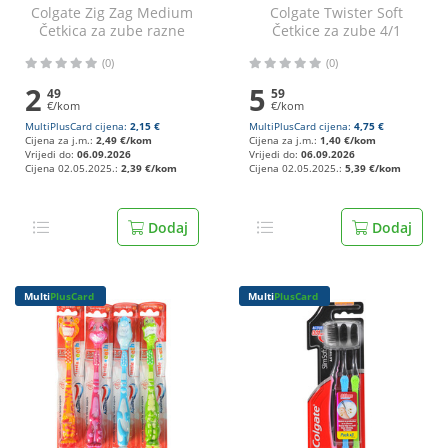
Colgate Zig Zag Medium
Colgate Twister Soft
Četkica za zube razne
Četkice za zube 4/1
boje
(0)
(0)
2
5
49
59
€/kom
€/kom
MultiPlusCard cijena:
2,15 €
MultiPlusCard cijena:
4,75 €
Cijena za j.m.:
2,49 €/kom
Cijena za j.m.:
1,40 €/kom
Vrijedi do:
06.09.2026
Vrijedi do:
06.09.2026
Cijena 02.05.2025.:
2,39 €/kom
Cijena 02.05.2025.:
5,39 €/kom
Dodaj
Dodaj
Multi
PlusCard
Multi
PlusCard