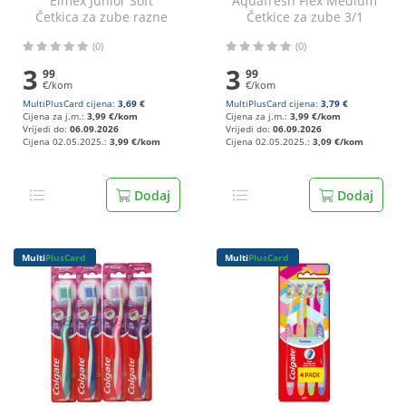
Elmex Junior Soft
Aquafresh Flex Medium
Četkica za zube razne
Četkice za zube 3/1
boje
(0)
(0)
3
3
99
99
€/kom
€/kom
MultiPlusCard cijena:
3,69 €
MultiPlusCard cijena:
3,79 €
Cijena za j.m.:
3,99 €/kom
Cijena za j.m.:
3,99 €/kom
Vrijedi do:
06.09.2026
Vrijedi do:
06.09.2026
Cijena 02.05.2025.:
3,99 €/kom
Cijena 02.05.2025.:
3,09 €/kom
Dodaj
Dodaj
Multi
PlusCard
Multi
PlusCard