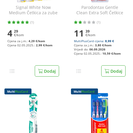
Signal White Now
Parodontax Gentle
Medium Četkica za zube
Clean Extra Soft Četkice
razne boje
za zube 3/1
(1)
(1)
4
11
29
39
€/kom
€/kom
Cijena za j.m.:
4,29 €/kom
MultiPlusCard cijena:
8,99 €
Cijena 02.05.2025.:
2,99 €/kom
Cijena za j.m.:
3,80 €/kom
Vrijedi do:
06.09.2026
Cijena 02.05.2025.:
10,59 €/kom
Dodaj
Dodaj
Multi
PlusCard
Multi
PlusCard