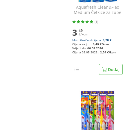
Aquafresh Clean&Flex
Medium Četkice za zube
razne boje 2/1
(1)
3
49
€/kom
MultiPlusCard cijena:
3,28 €
Cijena za j.m.:
3,49 €/kom
Vrijedi do:
06.09.2026
Cijena 02.05.2025.:
2,59 €/kom
Dodaj