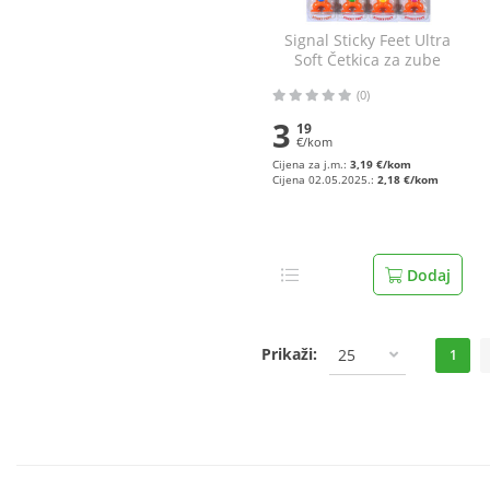
Signal Sticky Feet Ultra
Soft Četkica za zube
razne boje
(0)
3
19
€/kom
Cijena za j.m.:
3,19 €/kom
Cijena 02.05.2025.:
2,18 €/kom
Dodaj
Prikaži:
25
1