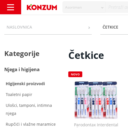
Asortiman
Četkice - Kategorije - Konzum
NASLOVNICA
ČETKICE
Kategorije
Četkice
Njega i higijena
NOVO
Higijenski proizvodi
Toaletni papir
Ulošci, tamponi, intimna
njega
Rupčići i vlažne maramice
Parodontax Interdental