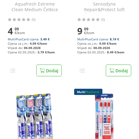
Aquafresh Extreme
Sensodyne
Clean Medium Četkice
Repair&Protect Soft
za zube razne boje 2/1
Četkice za zube 2/1
(0)
(0)
4
9
09
09
€/kom
€/kom
MultiPlusCard cijena:
3,49 €
MultiPlusCard cijena:
8,19 €
Cijena za j.m.:
4,09 €/kom
Cijena za j.m.:
9,09 €/kom
Vrijedi do:
06.09.2026
Vrijedi do:
06.09.2026
Cijena 02.05.2025.:
3,79 €/kom
Cijena 02.05.2025.:
8,49 €/kom
Dodaj
Dodaj
Multi
PlusCard