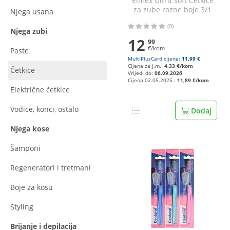
Elmex Ultra Soft Četkice
za zube razne boje 3/1
Njega usana
(0)
Njega zubi
12
99
€/kom
Paste
MultiPlusCard cijena:
11,99 €
Cijena za j.m.:
4,33 €/kom
Četkice
Vrijedi do:
06.09.2026
Cijena 02.05.2025.:
11,89 €/kom
Električne četkice
Vodice, konci, ostalo
Dodaj
Njega kose
Šamponi
Regeneratori i tretmani
Boje za kosu
Styling
Brijanje i depilacija