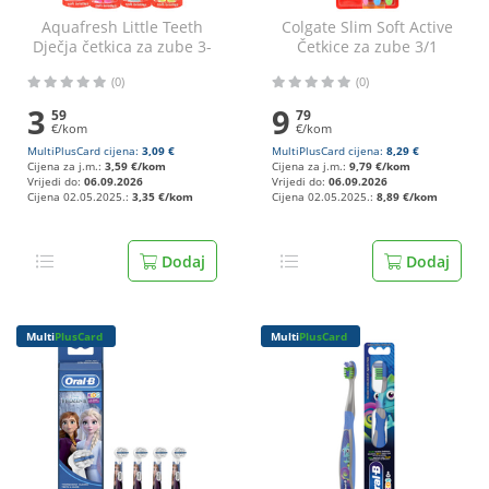
Aquafresh Little Teeth
Colgate Slim Soft Active
Dječja četkica za zube 3-
Četkice za zube 3/1
5 godina razne boje
(0)
(0)
3
9
59
79
€/kom
€/kom
MultiPlusCard cijena:
3,09 €
MultiPlusCard cijena:
8,29 €
Cijena za j.m.:
3,59 €/kom
Cijena za j.m.:
9,79 €/kom
Vrijedi do:
06.09.2026
Vrijedi do:
06.09.2026
Cijena 02.05.2025.:
3,35 €/kom
Cijena 02.05.2025.:
8,89 €/kom
Dodaj
Dodaj
Multi
PlusCard
Multi
PlusCard