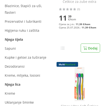
Četkice za zube extra
Blazinice, štapići za uši,
soft 3/1
(0)
flasteri
11
39
€/kom
Prezervativi i lubrikanti
Cijena za j.m.:
11,39 €/kom
Cijena 25.07.2026.:
11,39 €/kom
Higijena ruku i zaštita
Njega tijela
Dodaj
Sapuni
Kupke i gelovi za tuširanje
Multi
PlusCard
Dezodoransi
Kreme, mlijeka, losioni
Njega lica
Kreme
Uklanjanje šminke