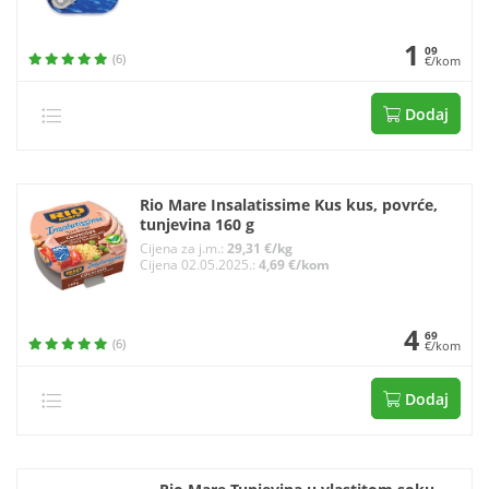
1
09
(6)
€/kom
Dodaj
Rio Mare Insalatissime Kus kus, povrće,
tunjevina 160 g
Cijena za j.m.:
29,31 €/kg
Cijena 02.05.2025.:
4,69 €/kom
4
69
(6)
€/kom
Dodaj