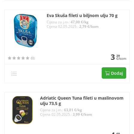
Eva Skuša fileti u biljnom ulju 70 g
Cijena za j.m.:
47,00 €/kg
Cijena 02.05.2025.:
2,79 €/kom
3
29
(0)
€/kom
Dodaj
Adriatic Queen Tuna fileti u maslinovom
ulju 73,5 g
Cijena za j.m.:
63,81 €/kg
Cijena 02.05.2025.:
3,99 €/kom
69