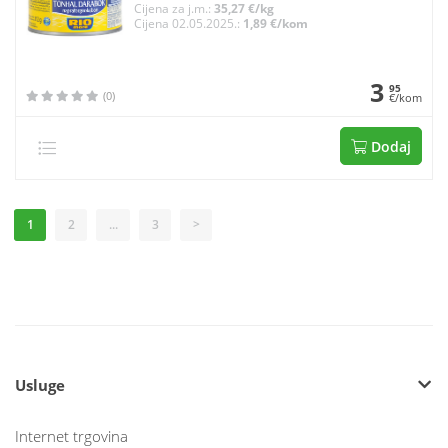
Cijena za j.m.:
35,27 €/kg
Cijena 02.05.2025.:
1,89 €/kom
3
95
(0)
€/kom
Dodaj
1
2
...
3
>
Usluge
Internet trgovina