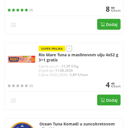
8
99
(4)
€/kom
Dodaj
SUPER PRILIKA
!
Rio Mare Tuna u maslinovom ulju 4x52 g
3+1 gratis
Cijena za j.m.:
21,59 €/kg
Vrijedi do:
11.08.2026
Cijena 24.02.2026.:
5,89 €/kom
4
49
(0)
€/kom
Dodaj
Ocean Tuna Komadi u suncokretovom