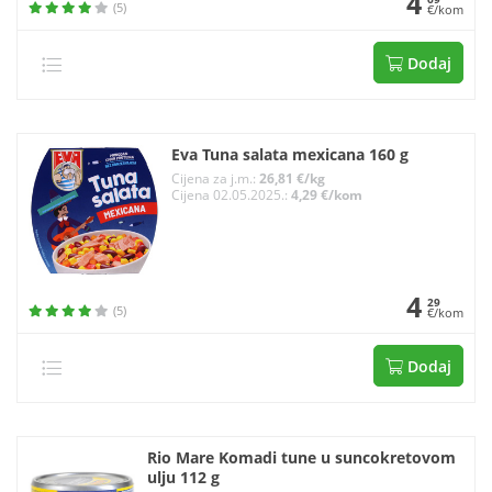
4
(5)
€/kom
Dodaj
Eva Tuna salata mexicana 160 g
Cijena za j.m.:
26,81 €/kg
Cijena 02.05.2025.:
4,29 €/kom
4
29
(5)
€/kom
Dodaj
Rio Mare Komadi tune u suncokretovom
ulju 112 g