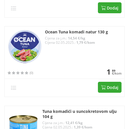
Dodaj
Ocean Tuna komadi natur 130 g
Cijena za j.m.:
14,54 €/kg
Cijena 02.05.2025.:
1,79 €/kom
1
89
(0)
€/kom
Dodaj
Tuna komadići u suncokretovom ulju
104 g
Cijena za j.m.:
12,41 €/kg
Cijena 02.05.2025.:
1,39 €/kom