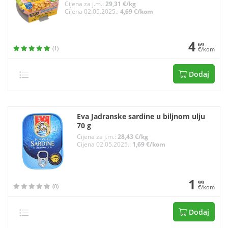
Cijena za j.m.:
29,31 €/kg
Cijena 02.05.2025.:
4,69 €/kom
4
69
(1)
€/kom
Dodaj
Eva Jadranske sardine u biljnom ulju
70 g
Cijena za j.m.:
28,43 €/kg
Cijena 02.05.2025.:
1,69 €/kom
1
99
(0)
€/kom
Dodaj