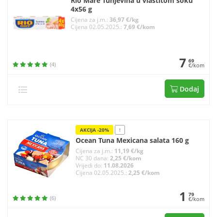
Rio Mare Tunjevina u vlastitom soku
4x56 g
Cijena za j.m.:
36,97 €/kg
Cijena 02.05.2025.:
7,69 €/kom
7
69
(4)
€/kom
Dodaj
AKCIJA -20%
!
Ocean Tuna Mexicana salata 160 g
Cijena za j.m.:
11,19 €/kg
NC 30 dana:
2,25 €/kom
Vrijedi do:
11.08.2026
Cijena 02.05.2025.:
2,25 €/kom
1
79
(6)
€/kom