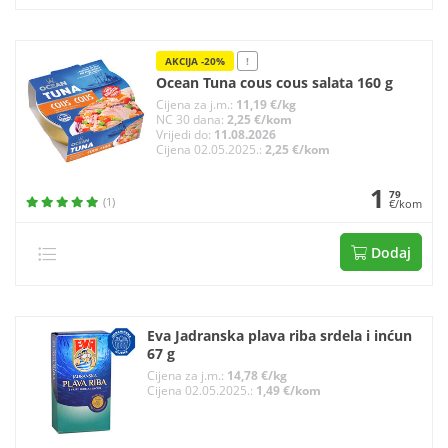
AKCIJA -20%
!
Ocean Tuna cous cous salata 160 g
Cijena za j.m.:
11,19 €/kg
NC 30 dana:
2,25 €/kom
Vrijedi do:
11.08.2026
Cijena 02.05.2025.:
2,25 €/kom
1
79
(1)
€/kom
Dodaj
Eva Jadranska plava riba srdela i inćun
67 g
Cijena za j.m.:
14,78 €/kg
Cijena 02.05.2025.:
1,49 €/kom