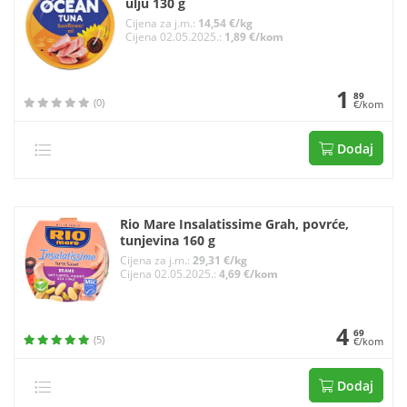
ulju 130 g
Cijena za j.m.:
14,54 €/kg
Cijena 02.05.2025.:
1,89 €/kom
1
89
(0)
€/kom
Dodaj
Rio Mare Insalatissime Grah, povrće,
tunjevina 160 g
Cijena za j.m.:
29,31 €/kg
Cijena 02.05.2025.:
4,69 €/kom
4
69
(5)
€/kom
Dodaj