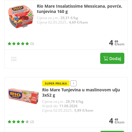
Rio Mare Insalatissime Messicana, povrće,
tunjevina 160 g
Cijena za j.m.:
29,31 €/kg
Cijena 02.05.2025.:
4,69 €/kom
4
69
(5)
€/kom
Dodaj
SUPER PRILIKA
!
Rio Mare Tunjevina u maslinovom ulju
3x52 g
Cijena za j.m.:
28,78 €/kg
Vrijedi do:
11.08.2026
Cijena 02.05.2025.:
5,89 €/kom
4
49
(2)
€/kom