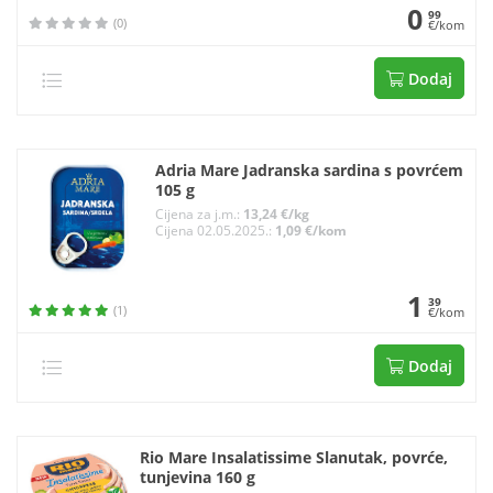
0
99
(0)
€/kom
Dodaj
Adria Mare Jadranska sardina s povrćem
105 g
Cijena za j.m.:
13,24 €/kg
Cijena 02.05.2025.:
1,09 €/kom
1
39
(1)
€/kom
Dodaj
Rio Mare Insalatissime Slanutak, povrće,
tunjevina 160 g