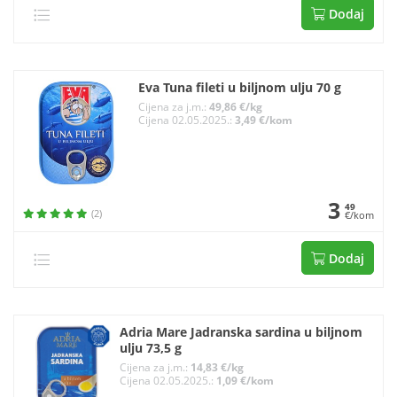
Dodaj
Eva Tuna fileti u biljnom ulju 70 g
Cijena za j.m.:
49,86 €/kg
Cijena 02.05.2025.:
3,49 €/kom
3
49
(2)
€/kom
Dodaj
Adria Mare Jadranska sardina u biljnom
ulju 73,5 g
Cijena za j.m.:
14,83 €/kg
Cijena 02.05.2025.:
1,09 €/kom