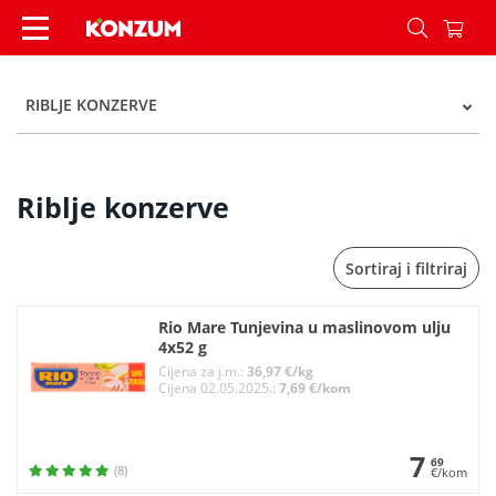
Riblje konzerve - Kategorije - Konzum
RIBLJE KONZERVE
Riblje konzerve
Sortiraj i filtriraj
Rio Mare Tunjevina u maslinovom ulju
4x52 g
Cijena za j.m.:
36,97 €/kg
Cijena 02.05.2025.:
7,69 €/kom
7
69
(8)
€/kom