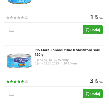
1
39
(0)
€/kom
Dodaj
Rio Mare Komadi tune u vlastitom soku
120 g
Cijena za j.m.:
32,92 €/kg
Cijena 02.05.2025.:
1,89 €/kom
3
95
(1)
€/kom
Dodaj