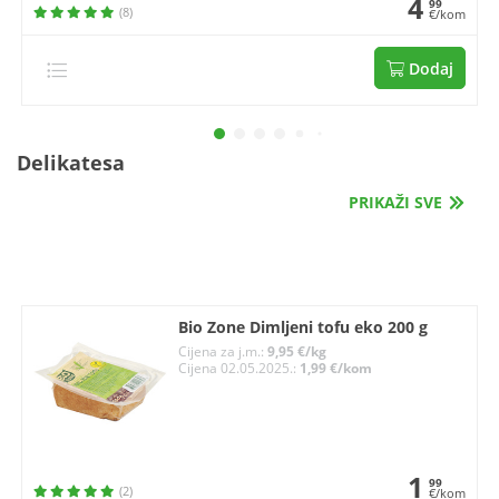
4
99
(8)
€/kom
Dodaj
Delikatesa
PRIKAŽI SVE
Bio Zone Dimljeni tofu eko 200 g
Cijena za j.m.:
9,95 €/kg
Cijena 02.05.2025.:
1,99 €/kom
1
99
(2)
€/kom