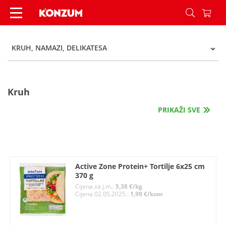
Kruh, namazi, delikatesa - Kategorije - Konzum
KRUH, NAMAZI, DELIKATESA
Kruh
PRIKAŽI SVE
Active Zone Protein+ Tortilje 6x25 cm
370 g
Cijena za j.m.:
5,38 €/kg
Cijena 02.05.2025.:
1,99 €/kom