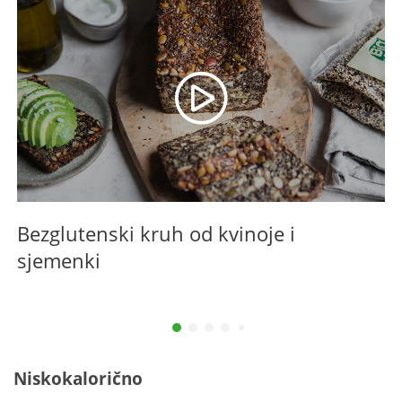
Bezglutenski kruh od kvinoje i
B
sjemenki
Niskokalorično