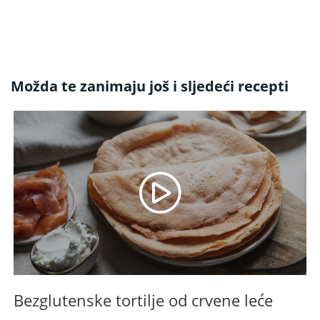
Možda te zanimaju još i sljedeći recepti
Bezglutenske tortilje od crvene leće
B