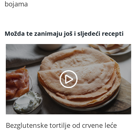
bojama
Možda te zanimaju još i sljedeći recepti
Bezglutenske tortilje od crvene leće
B