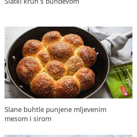
Slatki kruh s bundevom
Slane buhtle punjene mljevenim
mesom i sirom