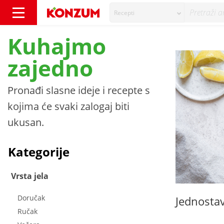
Recepti
Recepti - Konzum
Kuhajmo
zajedno
Pronađi slasne ideje i recepte s
kojima će svaki zalogaj biti
ukusan.
Kategorije
Vrsta jela
Doručak
Jednostav
Ručak