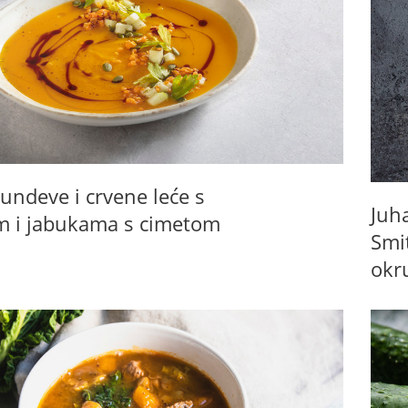
undeve i crvene leće s
Juh
 i jabukama s cimetom
Smi
okr