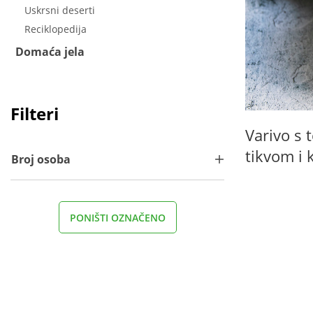
Uskrsni deserti
Reciklopedija
Domaća jela
Filteri
Varivo s 
tikvom i 
Broj osoba
PONIŠTI OZNAČENO