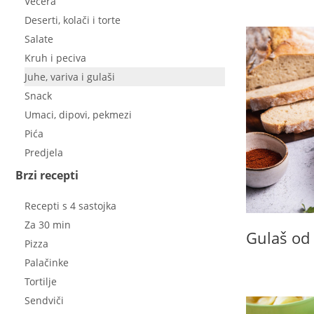
Večera
Deserti, kolači i torte
Salate
Kruh i peciva
Juhe, variva i gulaši
Snack
Umaci, dipovi, pekmezi
Pića
Predjela
Brzi recepti
Recepti s 4 sastojka
Za 30 min
Gulaš od
Pizza
Palačinke
Tortilje
Sendviči