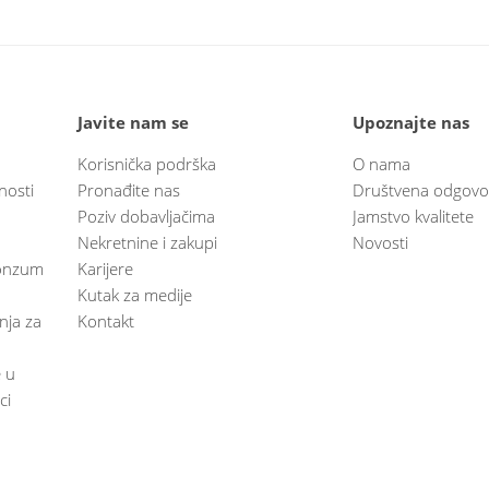
Javite nam se
Upoznajte nas
Korisnička podrška
O nama
nosti
Pronađite nas
Društvena odgovo
Poziv dobavljačima
Jamstvo kvalitete
Nekretnine i zakupi
Novosti
 Konzum
Karijere
Kutak za medije
anja za
Kontakt
e u
ci