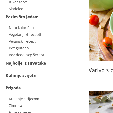
Iz konzerve
Sladoled
Pazim što jedem
Niskokalorično
Vegetarijski recepti
Veganski recepti
Bez glutena
Bez dodatnog šećera
Najbolje iz Hrvatske
Varivo s 
Kuhinje svijeta
Prigode
Kuhanje s djecom
Zimnica
Filmska večer