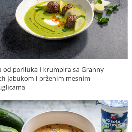
a od poriluka i krumpira sa Granny
th jabukom i prženim mesnim
uglicama