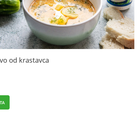
ivo od krastavca
TA