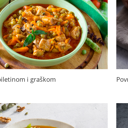
piletinom i graškom
Pov