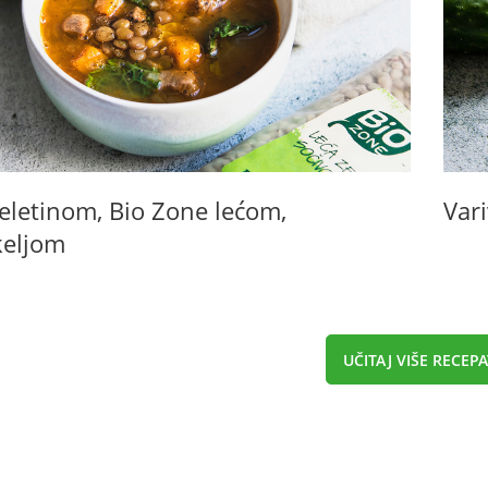
teletinom, Bio Zone lećom,
Var
keljom
UČITAJ VIŠE RECEPA