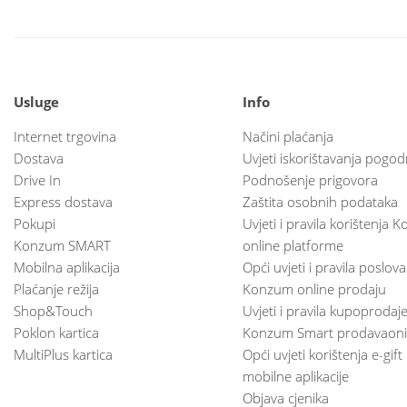
Usluge
Info
Internet trgovina
Načini plaćanja
Dostava
Uvjeti iskorištavanja pogod
Drive In
Podnošenje prigovora
Express dostava
Zaštita osobnih podataka
Pokupi
Uvjeti i pravila korištenja
Konzum SMART
online platforme
Mobilna aplikacija
Opći uvjeti i pravila poslov
Plaćanje režija
Konzum online prodaju
Shop&Touch
Uvjeti i pravila kupoprodaj
Poklon kartica
Konzum Smart prodavaoni
MultiPlus kartica
Opći uvjeti korištenja e-gift
mobilne aplikacije
Objava cjenika