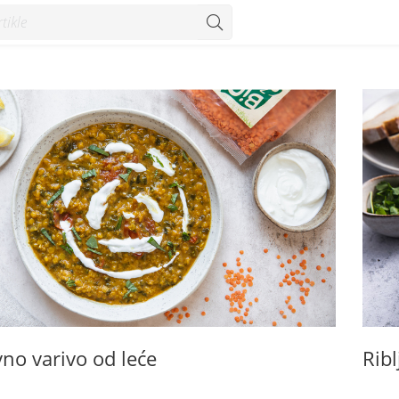
no varivo od leće
Rib