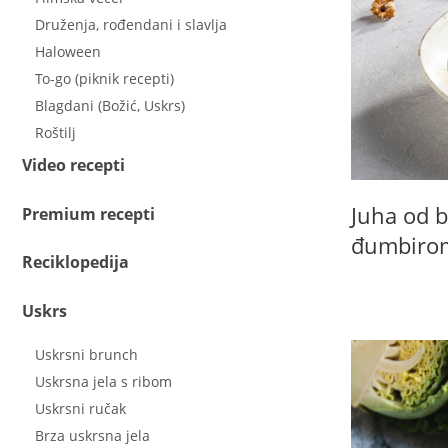
Druženja, rođendani i slavlja
Haloween
To-go (piknik recepti)
Blagdani (Božić, Uskrs)
Roštilj
Video recepti
Juha od b
Premium recepti
đumbirom
Reciklopedija
Uskrs
Uskrsni brunch
Uskrsna jela s ribom
Uskrsni ručak
Brza uskrsna jela