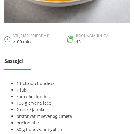
VRIJEME PRIPREME
BROJ NAMIRNICA
> 60 min
15
Sastojci
1 hokaido bundeva
1 luk
komadić đumbira
100 g crvene leće
2 reske jabuke
prstohvat mljevenog cimeta
bučino ulje
50 g bundevinih golica