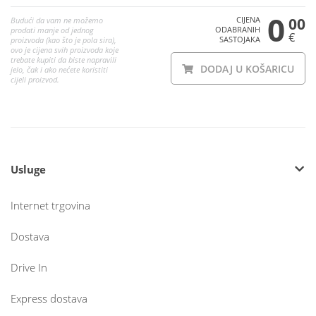
0
CIJENA
00
Budući da vam ne možemo
ODABRANIH
prodati manje od jednog
€
SASTOJAKA
proizvoda (kao što je pola sira),
ovo je cijena svih proizvoda koje
trebate kupiti da biste napravili
DODAJ U KOŠARICU
jelo, čak i ako nećete koristiti
cijeli proizvod.
Usluge
Internet trgovina
Dostava
Drive In
Express dostava