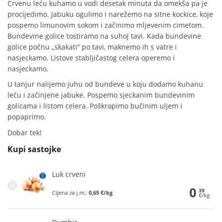
Crvenu leću kuhamo u vodi desetak minuta da omekša pa je
procijedimo. Jabuku ogulimo i narežemo na sitne kockice, koje
pospemo limunovim sokom i začinimo mljevenim cimetom.
Bundevine golice tostiramo na suhoj tavi. Kada bundevine
golice počnu „skakati“ po tavi, maknemo ih s vatre i
nasjeckamo. Listove stabljičastog celera operemo i
nasjeckamo.
U tanjur nalijemo juhu od bundeve u koju dodamo kuhanu
leću i začinjene jabuke. Pospemo sjeckanim bundevinim
golicama i listom celera. Poškropimo bučinim uljem i
popaprimo.
Dobar tek!
Kupi sastojke
Luk crveni
0
39
Cijena za j.m.:
0,65 €/kg
€/kg