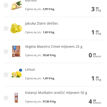
Đumbir
3
99
Cijena za j.m.:
3,99 €/kg
€/kg
Jabuka Zlatni delišes
1
69
Cijena za j.m.:
1,69 €/kg
€/kg
Vegeta Maestro Cimet mljeveni 25 g
0
99
Cijena za j.m.:
39,60 €/kg
€/kom
Limun
1
49
Cijena za j.m.:
1,49 €/kg
€/kg
Kotanyi Muškatni oraščić mljeveni 50 g
4
89
Cijena za j.m.:
97,80 €/kg
€/kom