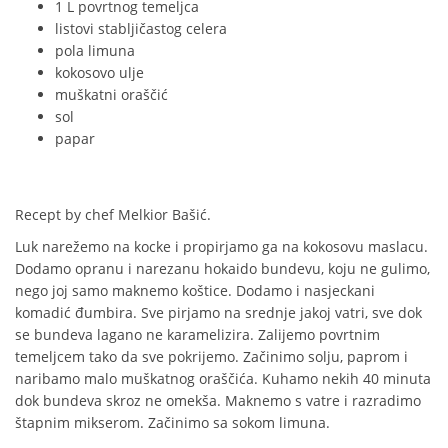
1 L povrtnog temeljca
listovi stabljičastog celera
pola limuna
kokosovo ulje
muškatni oraščić
sol
papar
Recept by chef
Melkior Bašić.
Luk narežemo na kocke i propirjamo ga na kokosovu maslacu.
Dodamo opranu i narezanu hokaido bundevu, koju ne gulimo,
nego joj samo maknemo koštice. Dodamo i nasjeckani
komadić đumbira. Sve pirjamo na srednje jakoj vatri, sve dok
se bundeva lagano ne karamelizira. Zalijemo povrtnim
temeljcem tako da sve pokrijemo. Začinimo solju, paprom i
naribamo malo muškatnog oraščića. Kuhamo nekih 40 minuta
dok bundeva skroz ne omekša. Maknemo s vatre i razradimo
štapnim mikserom. Začinimo sa sokom limuna.