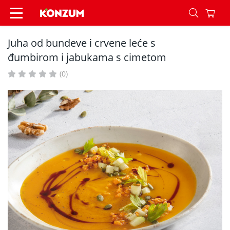
Juha od bundeve i crvene leće s đumbirom i jab
Juha od bundeve i crvene leće s
đumbirom i jabukama s cimetom
(0)