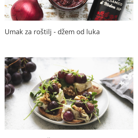
Umak za roštilj - džem od luka