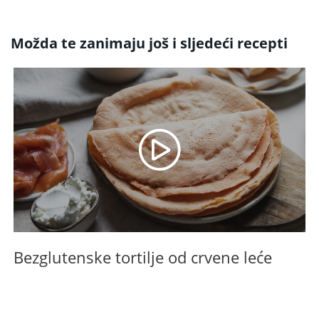
Možda te zanimaju još i sljedeći recepti
Bezglutenske tortilje od crvene leće
B