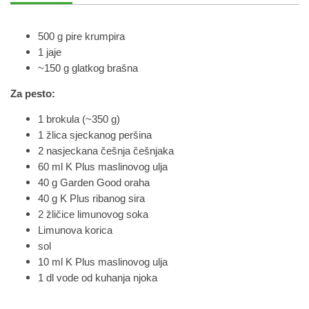
500 g pire krumpira
1 jaje
~150 g glatkog brašna
Za pesto:
1 brokula (~350 g)
1 žlica sjeckanog peršina
2 nasjeckana češnja češnjaka
60 ml K Plus maslinovog ulja
40 g Garden Good oraha
40 g K Plus ribanog sira
2 žličice limunovog soka
Limunova korica
sol
10 ml K Plus maslinovog ulja
1 dl vode od kuhanja njoka