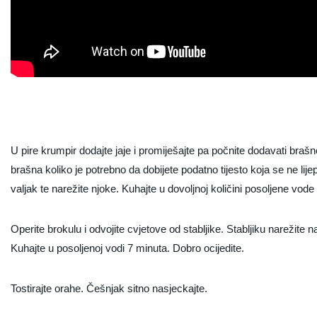
U pire krumpir dodajte jaje i promiješajte pa počnite dodavati braš
brašna koliko je potrebno da dobijete podatno tijesto koja se ne lijepi
valjak te narežite njoke. Kuhajte u dovoljnoj količini posoljene vod
Operite brokulu i odvojite cvjetove od stabljike. Stabljiku narežite 
Kuhajte u posoljenoj vodi 7 minuta. Dobro ocijedite.
Tostirajte orahe. Češnjak sitno nasjeckajte.