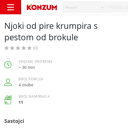
Recepti
Njoki od pire krumpira s pestom od brokule 
Njoki od pire krumpira s
pestom od brokule
(0)
VRIJEME PRIPREME
> 30 min
BROJ PORCIJA
4 osobe
BROJ NAMIRNICA
11
Sastojci