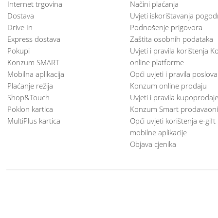
Internet trgovina
Načini plaćanja
Dostava
Uvjeti iskorištavanja pogod
Drive In
Podnošenje prigovora
Express dostava
Zaštita osobnih podataka
Pokupi
Uvjeti i pravila korištenja
Konzum SMART
online platforme
Mobilna aplikacija
Opći uvjeti i pravila poslov
Plaćanje režija
Konzum online prodaju
Shop&Touch
Uvjeti i pravila kupoprodaj
Poklon kartica
Konzum Smart prodavaoni
MultiPlus kartica
Opći uvjeti korištenja e-gift
mobilne aplikacije
Objava cjenika