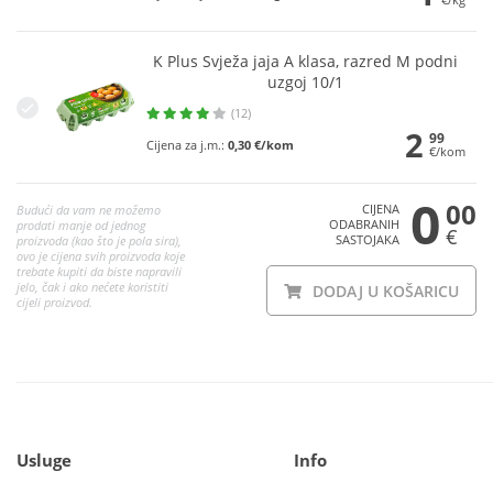
K Plus Svježa jaja A klasa, razred M podni
uzgoj 10/1
(12)
2
99
Cijena za j.m.:
0,30 €/kom
€/kom
0
00
CIJENA
Budući da vam ne možemo
ODABRANIH
prodati manje od jednog
€
SASTOJAKA
proizvoda (kao što je pola sira),
ovo je cijena svih proizvoda koje
trebate kupiti da biste napravili
jelo, čak i ako nećete koristiti
DODAJ U KOŠARICU
cijeli proizvod.
Usluge
Info