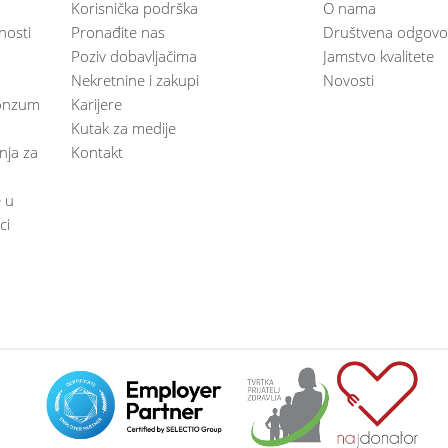
Korisnička podrška
O nama
nosti
Pronađite nas
Društvena odgovo
Poziv dobavljačima
Jamstvo kvalitete
Nekretnine i zakupi
Novosti
 Konzum
Karijere
Kutak za medije
anja za
Kontakt
e u
ci