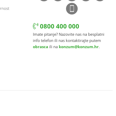
rnost
0800 400 000
Imate pitanje? Nazovite nas na besplatni
info telefon ili nas kontaktirajte putem
obrasca
ili na
konzum@konzum.hr
.