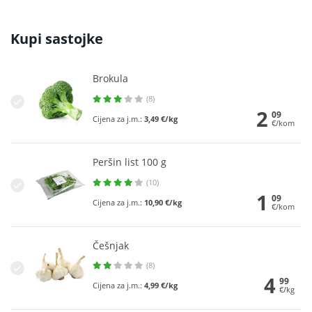
Kupi sastojke
Brokula
(8)
2
09
Cijena za j.m.:
3,49 €/kg
€/kom
Peršin list 100 g
(10)
1
09
Cijena za j.m.:
10,90 €/kg
€/kom
Češnjak
(8)
4
99
Cijena za j.m.:
4,99 €/kg
€/kg