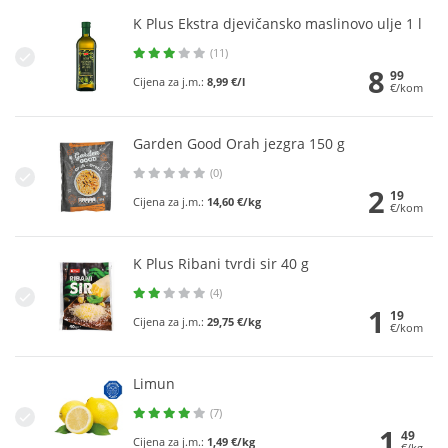
K Plus Ekstra djevičansko maslinovo ulje 1 l
(11)
8
99
Cijena za j.m.:
8,99 €/l
€/kom
Garden Good Orah jezgra 150 g
(0)
2
19
Cijena za j.m.:
14,60 €/kg
€/kom
K Plus Ribani tvrdi sir 40 g
(4)
1
19
Cijena za j.m.:
29,75 €/kg
€/kom
Limun
(7)
1
49
Cijena za j.m.:
1,49 €/kg
€/kg