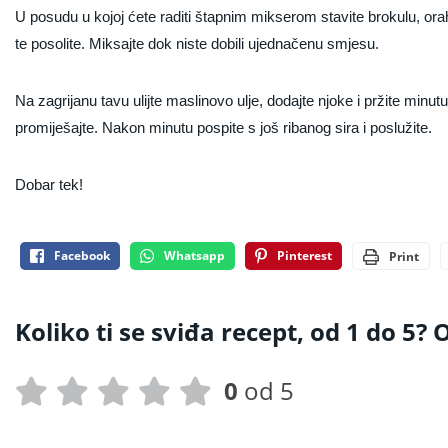
U posudu u kojoj ćete raditi štapnim mikserom stavite brokulu, orahe
te posolite. Miksajte dok niste dobili ujednačenu smjesu.
Na zagrijanu tavu ulijte maslinovo ulje, dodajte njoke i pržite minu
promiješajte. Nakon minutu pospite s još ribanog sira i poslužite.
Dobar tek!
Facebook
Whatsapp
Pinterest
Print
Koliko ti se sviđa recept, od 1 do 5? O
0
od 5