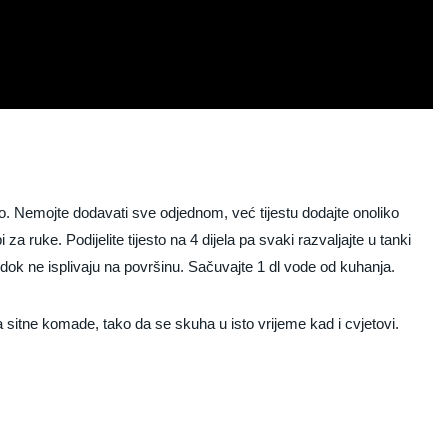
no. Nemojte dodavati sve odjednom, već tijestu dodajte onoliko
 za ruke. Podijelite tijesto na 4 dijela pa svaki razvaljajte u tanki
e dok ne isplivaju na površinu. Sačuvajte 1 dl vode od kuhanja.
na sitne komade, tako da se skuha u isto vrijeme kad i cvjetovi.