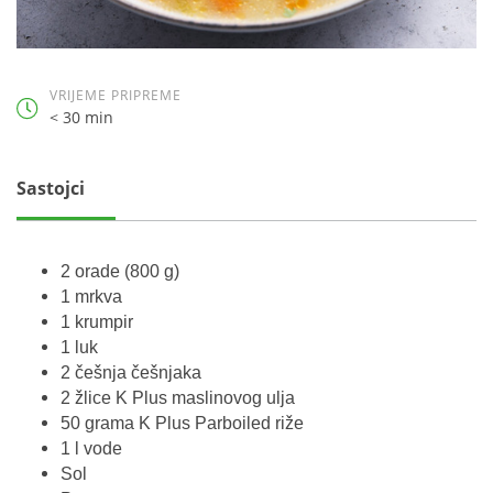
VRIJEME PRIPREME
< 30 min
Sastojci
2 orade (800 g)
1 mrkva
1 krumpir
1 luk
2 češnja češnjaka
2 žlice K Plus maslinovog ulja
50 grama K Plus Parboiled riže
1 l vode
Sol