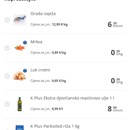
Orada svježa
6
29
Cijena za j.m.:
12,99 €/kg
€/kom
Mrkva
0
59
Cijena za j.m.:
0,89 €/kg
€/kg
Luk crveni
0
39
Cijena za j.m.:
0,65 €/kg
€/kg
K Plus Ekstra djevičansko maslinovo ulje 1 l
8
99
Cijena za j.m.:
8,99 €/l
€/kom
K Plus Parboiled riža 1 kg