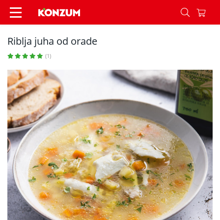
Riblja juha od orade - Recepti - Konzum
Riblja juha od orade
(1)