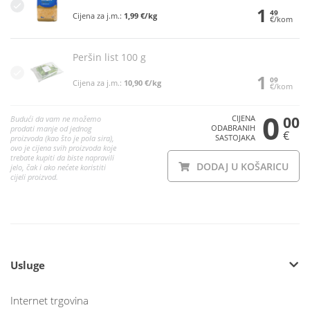
1
49
Cijena za j.m.:
1,99 €/kg
€/kom
Peršin list 100 g
1
09
Cijena za j.m.:
10,90 €/kg
€/kom
0
CIJENA
00
Budući da vam ne možemo
ODABRANIH
prodati manje od jednog
€
SASTOJAKA
proizvoda (kao što je pola sira),
ovo je cijena svih proizvoda koje
trebate kupiti da biste napravili
DODAJ U KOŠARICU
jelo, čak i ako nećete koristiti
cijeli proizvod.
Usluge
Internet trgovina