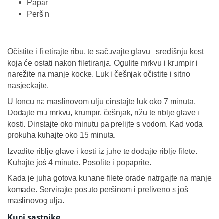
Papar
Peršin
Očistite i filetirajte ribu, te sačuvajte glavu i središnju kost
koja će ostati nakon filetiranja. Ogulite mrkvu i krumpir i
narežite na manje kocke. Luk i češnjak očistite i sitno
nasjeckajte.
U loncu na maslinovom ulju dinstajte luk oko 7 minuta.
Dodajte mu mrkvu, krumpir, češnjak, rižu te riblje glave i
kosti. Dinstajte oko minutu pa prelijte s vodom. Kad voda
prokuha kuhajte oko 15 minuta.
Izvadite riblje glave i kosti iz juhe te dodajte riblje filete.
Kuhajte još 4 minute. Posolite i popaprite.
Kada je juha gotova kuhane filete orade natrgajte na manje
komade. Servirajte posuto peršinom i preliveno s još
maslinovog ulja.
Kupi sastojke