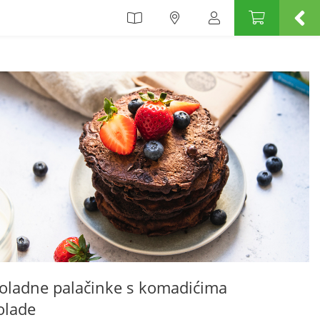
oladne palačinke s komadićima
olade