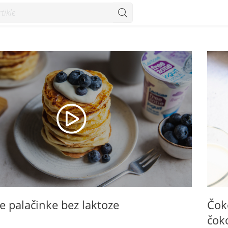
e palačinke bez laktoze
Čok
čok