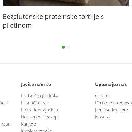
Bezglutenske proteinske tortilje s
piletinom
Javite nam se
Upoznajte nas
Korisnička podrška
O nama
nosti
Pronađite nas
Društvena odgovo
Poziv dobavljačima
Jamstvo kvalitete
Nekretnine i zakupi
Novosti
 Konzum
Karijere
Kutak za medije