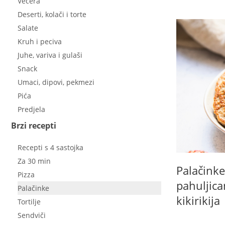
Večera
Deserti, kolači i torte
Salate
Kruh i peciva
Juhe, variva i gulaši
Snack
Umaci, dipovi, pekmezi
Pića
Predjela
Brzi recepti
Recepti s 4 sastojka
Za 30 min
Palačink
Pizza
pahuljic
Palačinke
kikirikija
Tortilje
Sendviči