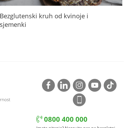
Bezglutenski kruh od kvinoje i
B
sjemenki
rnost
0800 400 000