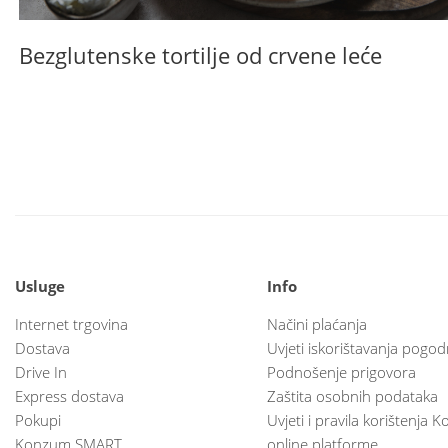
Bezglutenske tortilje od crvene leće
Usluge
Info
Internet trgovina
Načini plaćanja
Dostava
Uvjeti iskorištavanja pogod
Drive In
Podnošenje prigovora
Express dostava
Zaštita osobnih podataka
Pokupi
Uvjeti i pravila korištenja
Konzum SMART
online platforme