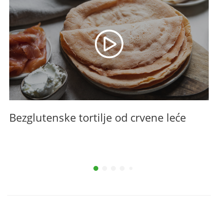
Bezglutenske tortilje od crvene leće
B