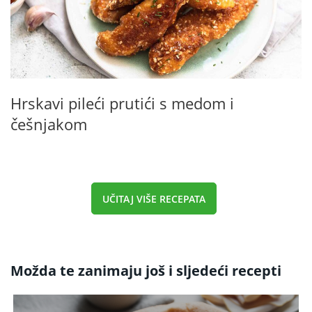
Hrskavi pileći prutići s medom i
češnjakom
UČITAJ VIŠE RECEPATA
Možda te zanimaju još i sljedeći recepti