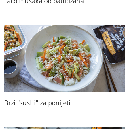
Taco musaka od patlidžana
Brzi "sushi" za ponijeti