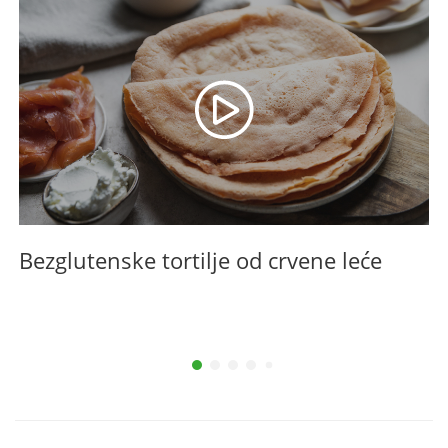
Bezglutenske tortilje od crvene leće
B