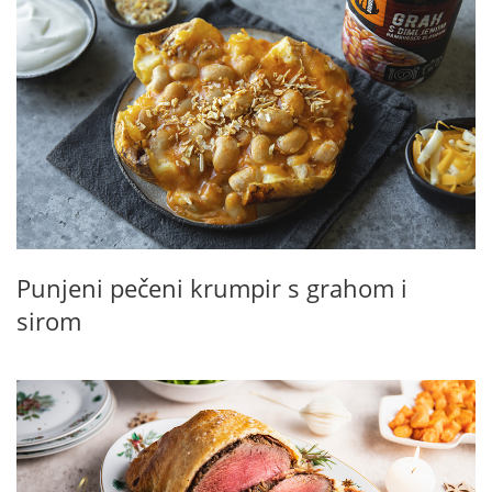
Punjeni pečeni krumpir s grahom i
sirom