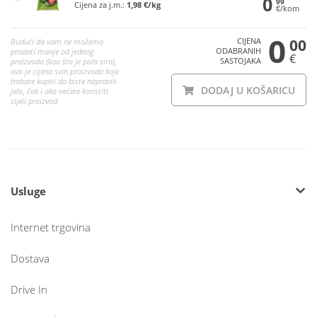
0
99
Cijena za j.m.:
1,98 €/kg
€/kom
0
CIJENA
00
Budući da vam ne možemo
ODABRANIH
prodati manje od jednog
€
SASTOJAKA
proizvoda (kao što je pola sira),
ovo je cijena svih proizvoda koje
trebate kupiti da biste napravili
DODAJ U KOŠARICU
jelo, čak i ako nećete koristiti
cijeli proizvod.
Usluge
Internet trgovina
Dostava
Drive In