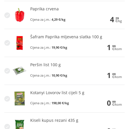
Paprika crvena
4
29
Cijena za j.m.:
4,29 €/kg
€/kg
Šafram Paprika mljevena slatka 100 g
1
99
Cijena za j.m.:
19,90 €/kg
€/kom
Peršin list 100 g
1
09
Cijena za j.m.:
10,90 €/kg
€/kom
Kotanyi Lovorov list cijeli 5 g
0
99
Cijena za j.m.:
198,00 €/kg
€/kom
Kiseli kupus rezani 435 g