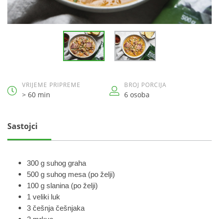
VRIJEME PRIPREME
BROJ PORCIJA
> 60 min
6 osoba
Sastojci
300 g suhog graha
500 g suhog mesa (po želji)
100 g slanina (po želji)
1 veliki luk
3 češnja češnjaka