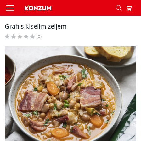
Grah s kiselim zeljem - Recepti - Konzum
Grah s kiselim zeljem
(0)