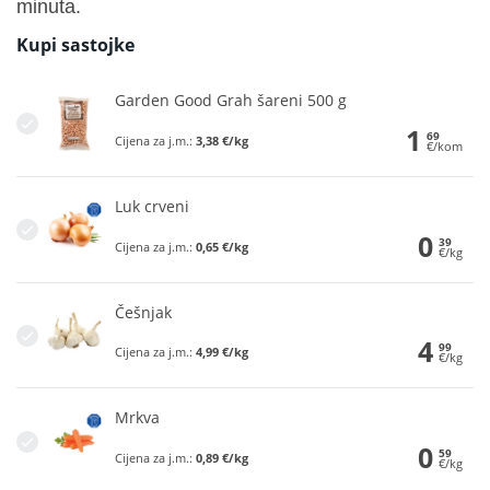
minuta.
Kupi sastojke
Garden Good Grah šareni 500 g
1
69
Cijena za j.m.:
3,38 €/kg
€/kom
Luk crveni
0
39
Cijena za j.m.:
0,65 €/kg
€/kg
Češnjak
4
99
Cijena za j.m.:
4,99 €/kg
€/kg
Mrkva
0
59
Cijena za j.m.:
0,89 €/kg
€/kg