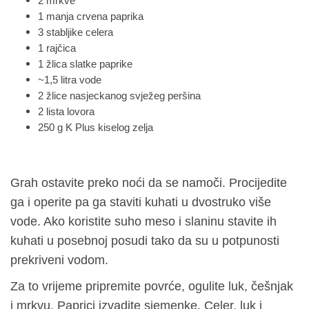
2 mrkve
1 manja crvena paprika
3 stabljike celera
1 rajčica
1 žlica slatke paprike
~1,5 litra vode
2 žlice nasjeckanog svježeg peršina
2 lista lovora
250 g K Plus kiselog zelja
Grah ostavite preko noći da se namoči. Procijedite
ga i operite pa ga staviti kuhati u dvostruko više
vode. Ako koristite suho meso i slaninu stavite ih
kuhati u posebnoj posudi tako da su u potpunosti
prekriveni vodom.
Za to vrijeme pripremite povrće, ogulite luk, češnjak
i mrkvu. Paprici izvadite sjemenke. Celer, luk i