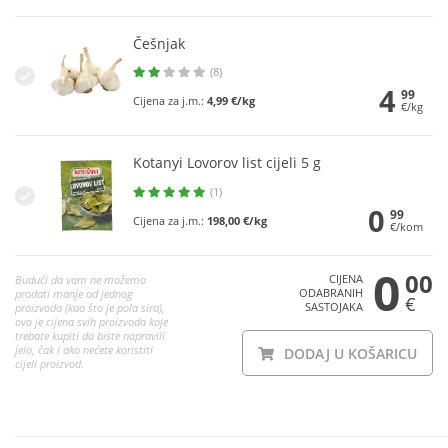
Češnjak
(8)
4
99
Cijena za j.m.:
4,99 €/kg
€/kg
Kotanyi Lovorov list cijeli 5 g
(1)
0
99
Cijena za j.m.:
198,00 €/kg
€/kom
0
00
CIJENA
Budući da vam ne možemo
ODABRANIH
prodati manje od jednog
€
SASTOJAKA
proizvoda (kao što je pola sira),
ovo je cijena svih proizvoda koje
trebate kupiti da biste napravili
jelo, čak i ako nećete koristiti
DODAJ U KOŠARICU
cijeli proizvod.