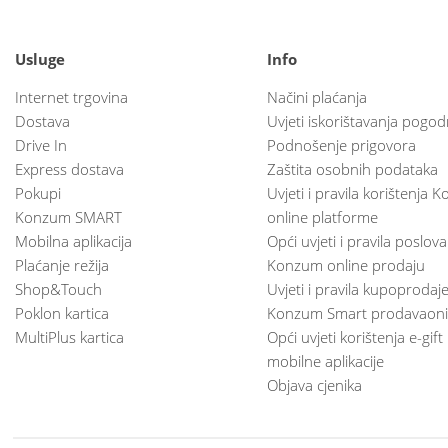
Usluge
Info
Internet trgovina
Načini plaćanja
Dostava
Uvjeti iskorištavanja pogod
Drive In
Podnošenje prigovora
Express dostava
Zaštita osobnih podataka
Pokupi
Uvjeti i pravila korištenja
Konzum SMART
online platforme
Mobilna aplikacija
Opći uvjeti i pravila poslov
Plaćanje režija
Konzum online prodaju
Shop&Touch
Uvjeti i pravila kupoprodaj
Poklon kartica
Konzum Smart prodavaoni
MultiPlus kartica
Opći uvjeti korištenja e-gift
mobilne aplikacije
Objava cjenika