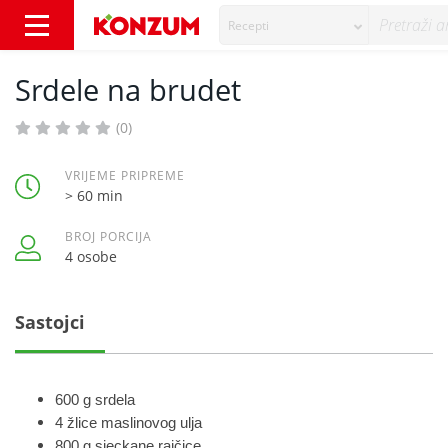
Recepti
Srdele na brudet - Recepti - Konzum
Srdele na brudet
(0)
VRIJEME PRIPREME
> 60 min
BROJ PORCIJA
4 osobe
Sastojci
600 g srdela
4 žlice maslinovog ulja
800 g sjeckane rajčice