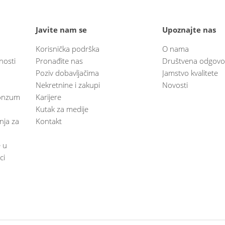
Javite nam se
Upoznajte nas
Korisnička podrška
O nama
nosti
Pronađite nas
Društvena odgovo
Poziv dobavljačima
Jamstvo kvalitete
Nekretnine i zakupi
Novosti
 Konzum
Karijere
Kutak za medije
anja za
Kontakt
e u
ci