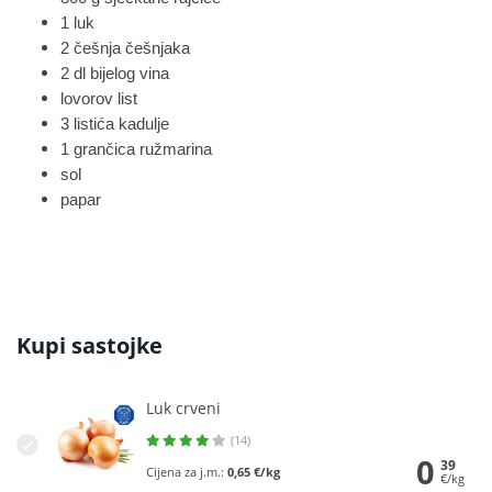
1 luk
2 češnja češnjaka
2 dl bijelog vina
lovorov list
3 listića kadulje
1 grančica ružmarina
sol
papar
Kupi sastojke
Luk crveni
(14)
0
39
Cijena za j.m.:
0,65 €/kg
€/kg