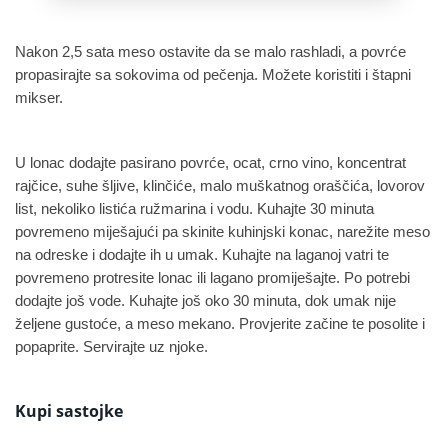
Nakon 2,5 sata meso ostavite da se malo rashladi, a povrće
propasirajte sa sokovima od pečenja. Možete koristiti i štapni
mikser.
U lonac dodajte pasirano povrće, ocat, crno vino, koncentrat
rajčice, suhe šljive, klinčiće, malo muškatnog oraščića, lovorov
list, nekoliko listića ružmarina i vodu. Kuhajte 30 minuta
povremeno miješajući pa skinite kuhinjski konac, narežite meso
na odreske i dodajte ih u umak. Kuhajte na laganoj vatri te
povremeno protresite lonac ili lagano promiješajte. Po potrebi
dodajte još vode. Kuhajte još oko 30 minuta, dok umak nije
željene gustoće, a meso mekano. Provjerite začine te posolite i
popaprite. Servirajte uz njoke.
Kupi sastojke