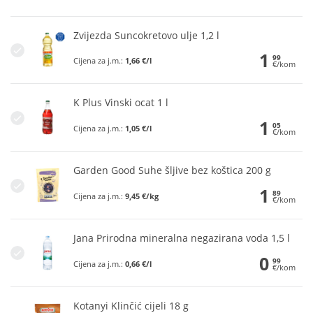
Zvijezda Suncokretovo ulje 1,2 l
1
99
Cijena za j.m.:
1,66 €/l
€/kom
K Plus Vinski ocat 1 l
1
05
Cijena za j.m.:
1,05 €/l
€/kom
Garden Good Suhe šljive bez koštica 200 g
1
89
Cijena za j.m.:
9,45 €/kg
€/kom
Jana Prirodna mineralna negazirana voda 1,5 l
0
99
Cijena za j.m.:
0,66 €/l
€/kom
Kotanyi Klinčić cijeli 18 g