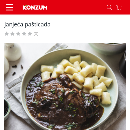
Janjeća pašticada - Recepti - Konzum
Janjeća pašticada
(0)