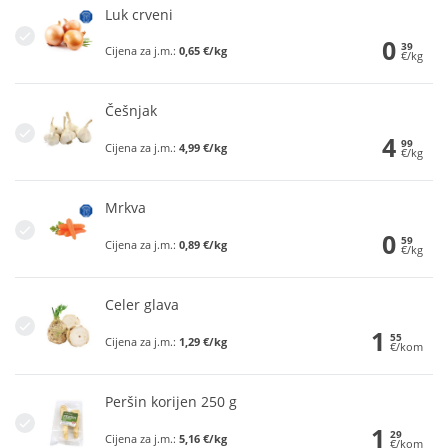
Luk crveni
0
39
Cijena za j.m.:
0,65 €/kg
€/kg
Češnjak
4
99
Cijena za j.m.:
4,99 €/kg
€/kg
Mrkva
0
59
Cijena za j.m.:
0,89 €/kg
€/kg
Celer glava
1
55
Cijena za j.m.:
1,29 €/kg
€/kom
Peršin korijen 250 g
1
29
Cijena za j.m.:
5,16 €/kg
€/kom