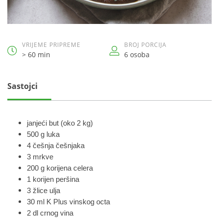
VRIJEME PRIPREME
BROJ PORCIJA
> 60 min
6 osoba
Sastojci
janjeći but (oko 2 kg)
500 g luka
4 češnja češnjaka
3 mrkve
200 g korijena celera
1 korijen peršina
3 žlice ulja
30 ml K Plus vinskog octa
2 dl crnog vina