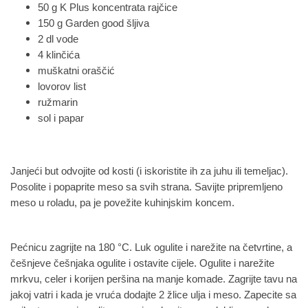
50 g K Plus koncentrata rajčice
150 g Garden good šljiva
2 dl vode
4 klinčića
muškatni oraščić
lovorov list
ružmarin
sol i papar
Janjeći but odvojite od kosti (i iskoristite ih za juhu ili temeljac).
Posolite i popaprite meso sa svih strana. Savijte pripremljeno
meso u roladu, pa je povežite kuhinjskim koncem.
Pećnicu zagrijte na 180 °C. Luk ogulite i narežite na četvrtine, a
češnjeve češnjaka ogulite i ostavite cijele. Ogulite i narežite
mrkvu, celer i korijen peršina na manje komade. Zagrijte tavu na
jakoj vatri i kada je vruća dodajte 2 žlice ulja i meso. Zapecite sa