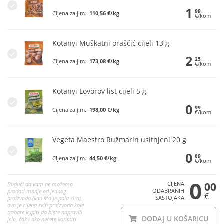
1
99
Cijena za j.m.:
110,56 €/kg
€/kom
Kotanyi Muškatni oraščić cijeli 13 g
2
25
Cijena za j.m.:
173,08 €/kg
€/kom
Kotanyi Lovorov list cijeli 5 g
0
99
Cijena za j.m.:
198,00 €/kg
€/kom
Vegeta Maestro Ružmarin usitnjeni 20 g
0
89
Cijena za j.m.:
44,50 €/kg
€/kom
0
CIJENA
00
Budući da vam ne možemo
ODABRANIH
prodati manje od jednog
€
SASTOJAKA
proizvoda (kao što je pola sira),
ovo je cijena svih proizvoda koje
trebate kupiti da biste napravili
DODAJ U KOŠARICU
jelo, čak i ako nećete koristiti