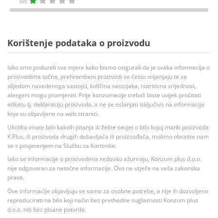
(0)
Korištenje podataka o proizvodu
Iako smo poduzeli sve mjere kako bismo osigurali da je svaka informacija o
proizvodima točna, prehrambeni proizvodi se često mijenjaju te se
slijedom navedenoga sastojci, količina sastojaka, nutritivna vrijednost,
alergeni mogu promjeniti. Prije konzumacije trebali biste uvijek pročitati
etiketu tj. deklaraciju proizvoda, a ne se oslanjati isključivo na informacije
koje su objavljene na web stranici.
Ukoliko imate bilo kakvih pitanja ili želite savjet o bilo kojoj marki proizvoda
K Plus, ili proizvoda drugih dobavljača ili proizvođača, molimo obratite nam
se s povjerenjem na Službu za Korisnike.
Iako se informacije o proizvodima redovito ažuriraju, Konzum plus d.o.o.
nije odgovoran za netočne informacije. Ovo ne utječe na vaša zakonska
prava.
Ove informacije objavljuju se samo za osobne potrebe, a nije ih dozvoljeno
reproducirati na bilo koji način bez prethodne suglasnosti Konzum plus
d.o.o. niti bez pisane potvrde.