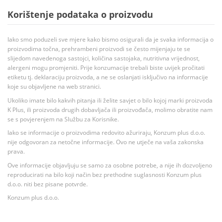
Korištenje podataka o proizvodu
Iako smo poduzeli sve mjere kako bismo osigurali da je svaka informacija o
proizvodima točna, prehrambeni proizvodi se često mijenjaju te se
slijedom navedenoga sastojci, količina sastojaka, nutritivna vrijednost,
alergeni mogu promjeniti. Prije konzumacije trebali biste uvijek pročitati
etiketu tj. deklaraciju proizvoda, a ne se oslanjati isključivo na informacije
koje su objavljene na web stranici.
Ukoliko imate bilo kakvih pitanja ili želite savjet o bilo kojoj marki proizvoda
K Plus, ili proizvoda drugih dobavljača ili proizvođača, molimo obratite nam
se s povjerenjem na Službu za Korisnike.
Iako se informacije o proizvodima redovito ažuriraju, Konzum plus d.o.o.
nije odgovoran za netočne informacije. Ovo ne utječe na vaša zakonska
prava.
Ove informacije objavljuju se samo za osobne potrebe, a nije ih dozvoljeno
reproducirati na bilo koji način bez prethodne suglasnosti Konzum plus
d.o.o. niti bez pisane potvrde.
Konzum plus d.o.o.