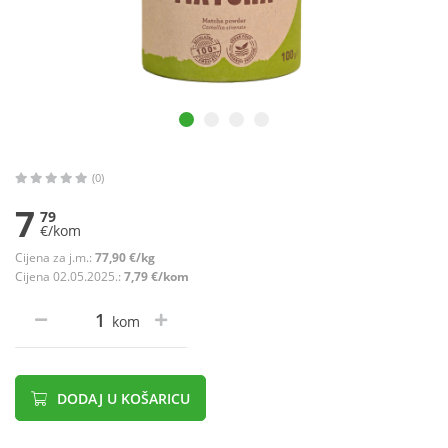
(0)
7
79
€/kom
Cijena za j.m.:
77,90 €/kg
Cijena 02.05.2025.:
7,79 €/kom
kom
DODAJ U KOŠARICU